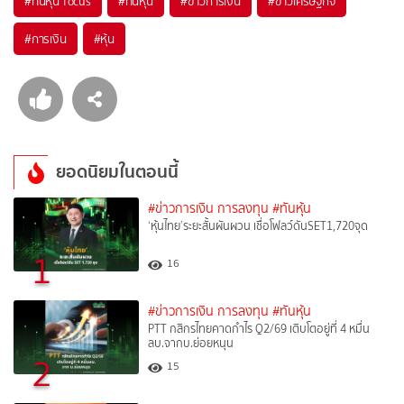
#
ทันหุ้น focus
#
ทันหุ้น
#
ข่าวการเงิน
#
ข่าวเศรษฐกิจ
#
การเงิน
#
หุ้น
ยอดนิยมในตอนนี้
#ข่าวการเงิน การลงทุน
#ทันหุ้น
‘หุ้นไทย’ระยะสั้นผันผวน เชื่อโฟลว์ดันSET1,720จุด
1
16
#ข่าวการเงิน การลงทุน
#ทันหุ้น
PTT กสิกรไทยคาดกำไร Q2/69 เติบโตอยู่ที่ 4 หมื่น
ลบ.จากบ.ย่อยหนุน
2
15