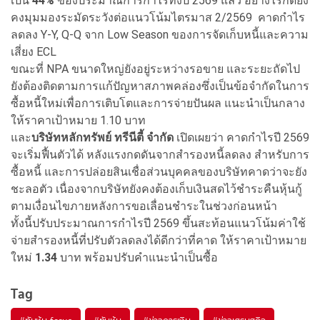
เป็น
44%
ของประมาณการกำไรทั้งปี 2569 แล้ว อย่างไรก็ดียัง
คงมุมมองระมัดระวังต่อแนวโน้มไตรมาส 2/2569 คาดกำไร
ลดลง Y-Y, Q-Q จาก Low Season ของการจัดเก็บหนี้และความ
เสี่ยง ECL
ขณะที่ NPA ขนาดใหญ่ยังอยู่ระหว่างรอขาย และระยะถัดไป
ยังต้องติดตามการแก้ปัญหาสภาพคล่องซึ่งเป็นข้อจำกัดในการ
ซื้อหนี้ใหม่เพื่อการเติบโตและการจ่ายปันผล แนะนำเป็นกลาง
ให้ราคาเป้าหมาย 1.10 บาท
และ
บริษัทหลักทรัพย์ ทรีนีตี้ จำกัด
เปิดเผยว่า คาดกำไรปี 2569
จะเริ่มฟื้นตัวได้ หลังแรงกดดันจากสำรองหนี้ลดลง สำหรับการ
ซื้อหนี้ และการปล่อยสินเชื่อส่วนบุคคลของบริษัทคาดว่าจะยัง
ชะลอตัว เนื่องจากบริษัทยังคงต้องเก็บเงินสดไว้ชำระคืนหุ้นกู้
ตามเงื่อนไขภายหลังการขอเลื่อนชำระในช่วงก่อนหน้า
ทั้งนี้ปรับประมาณการกำไรปี 2569 ขึ้นสะท้อนแนวโน้มค่าใช้
จ่ายสำรองหนี้ที่ปรับตัวลดลงได้ดีกว่าที่คาด ให้ราคาเป้าหมาย
ใหม่
1.34
บาท พร้อมปรับคำแนะนำเป็นซื้อ
Tag