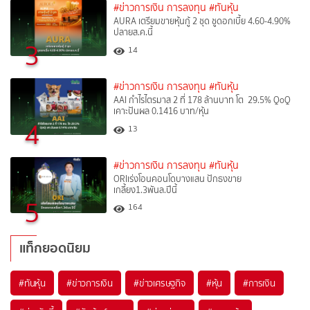
#ข่าวการเงิน การลงทุน
#ทันหุ้น
AURA เตรียมขายหุ้นกู้ 2 ชุด ชูดอกเบี้ย 4.60-4.90%
ปลายส.ค.นี้
3
14
#ข่าวการเงิน การลงทุน
#ทันหุ้น
AAI กำไรไตรมาส 2 ที่ 178 ล้านบาท โต 29.5% QoQ
เคาะปันผล 0.1416 บาท/หุ้น
4
13
#ข่าวการเงิน การลงทุน
#ทันหุ้น
ORIเร่งโอนคอนโดบางแสน ปักธงขาย
เกลี้ยง1.3พันล.ปีนี้
5
164
แท็กยอดนิยม
#
ทันหุ้น
#
ข่าวการเงิน
#
ข่าวเศรษฐกิจ
#
หุ้น
#
การเงิน