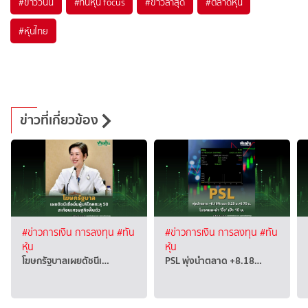
#
ข่าววันนี้
#
ทันหุ้น focus
#
ข่าวล่าสุด
#
ตลาดหุ้น
#
หุ้นไทย
ข่าวที่เกี่ยวข้อง
#ข่าวการเงิน การลงทุน
#ทัน
#ข่าวการเงิน การลงทุน
#ทัน
หุ้น
หุ้น
โฆษกรัฐบาลเผยดัชนีเ…
PSL พุ่งนำตลาด +8.18…