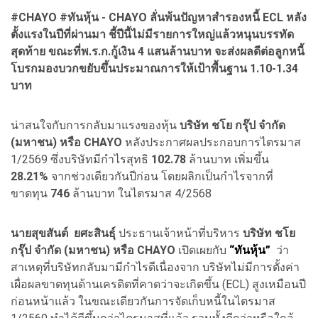
#CHAYO #
ทันหุ้น - CHAYO
ลั่นพ้นปัญหาสำรองหนี้ ECL
หลัง
ตั้งแรงในปีที่ผ่านมา ชี้ปีนี้ไม่มีรายการใหญ่แล้วหนุนบรรทัด
สุดท้าย ขณะที่พ.ร.ก.กู้เงิน 4
แสนล้านบาท
จะส่งผลดีต่อลูกหนี้
โบรกมองบวกขยับขึ้นประมาณการให้เป้าพื้นฐาน 1.10-1.34
บาท
น่าสนใจกับการกลับมาแรงของหุ้น
บริษัท ชโย กรุ๊ป จำกัด
(มหาชน) หรือ CHAYO
หลังประกาศผลประกอบการไตรมาส
1/2569 ซึ่งบริษัทมีกำไรสุทธิ
102.78
ล้านบาท เพิ่มขึ้น
28.21%
จากช่วงเดียวกันปีก่อน โดยผลิกเป็นกำไรจากที่
ขาดทุน
746
ล้านบาท ในไตรมาส 4/2568
นายสุขสันต์ ยศะสินธุ์
ประธานเจ้าหน้าที่บริหาร
บริษัท ชโย
กรุ๊ป จำกัด (มหาชน) หรือ CHAYO
เปิดเผยกับ
“ทันหุ้น”
ว่า
สาเหตุที่บริษัทกลับมามีกำไรดีเนื่องจาก บริษัทไม่มีการตั้งค่า
เผื่อผลขาดทุนด้านเครดิตที่คาดว่าจะเกิดขึ้น (ECL) สูงเหมือนปี
ก่อนหน้าแล้ว ในขณะเดียวกันการจัดเก็บหนี้ในไตรมาส