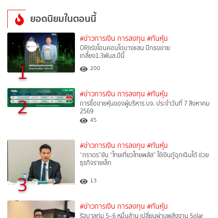
ยอดนิยมในตอนนี้
#ข่าวการเงิน การลงทุน
#ทันหุ้น
ORIเร่งโอนคอนโดบางแสน ปักธงขาย
เกลี้ยง1.3พันล.ปีนี้
1
200
#ข่าวการเงิน การลงทุน
#ทันหุ้น
2
การซื้อขายหุ้นของผู้บริหาร บจ. ประจำวันที่ 7 สิงหาคม
2569
45
#ข่าวการเงิน การลงทุน
#ทันหุ้น
“ภราดร”ยัน “ไทยเที่ยวไทยพลัส” ใช้เงินกู้ฉุกเฉินได้ ช่วย
ธุรกิจรายเล็ก
3
13
#ข่าวการเงิน การลงทุน
#ทันหุ้น
รัฐบาลทุ่ม 5–6 หมื่นล้าน เปลี่ยนผ่านพลังงาน Solar