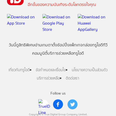
อีกขั้นของความบันเทิงระดับโลกตรงใจคุณ
วันนี้
ดู
สิทธิพิเศษ
อ่าน
เกม
ตาตั้ง
ช้อปปิ้ง
แพ็กเกจ
กล่องทรูไอดีทีวี
คอมมูนิตี้
บริการช่วยเหลือทรูไอดี
เกี่ยวกับทรูไอดี
ข้อกำหนดและเงื่อนไข
นโยบายความเป็นส่วนตัว
บริการช่วยเหลือ
ติดต่อเรา
Follow us
Copyright © True Digital Group Company Limited.