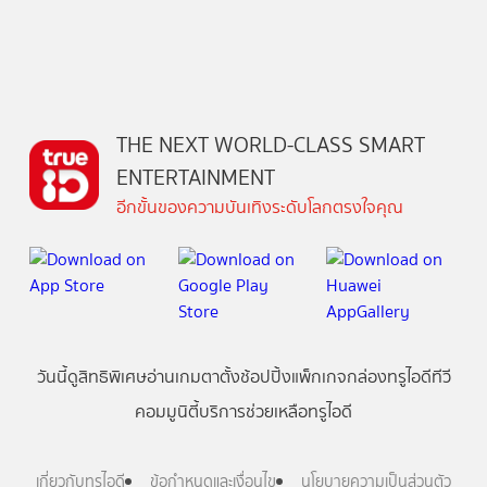
THE NEXT WORLD-CLASS SMART
ENTERTAINMENT
อีกขั้นของความบันเทิงระดับโลกตรงใจคุณ
วันนี้
ดู
สิทธิพิเศษ
อ่าน
เกม
ตาตั้ง
ช้อปปิ้ง
แพ็กเกจ
กล่องทรูไอดีทีวี
คอมมูนิตี้
บริการช่วยเหลือทรูไอดี
เกี่ยวกับทรูไอดี
ข้อกำหนดและเงื่อนไข
นโยบายความเป็นส่วนตัว