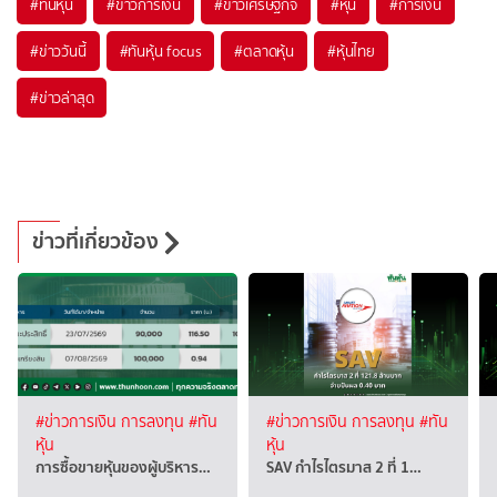
#
ทันหุ้น
#
ข่าวการเงิน
#
ข่าวเศรษฐกิจ
#
หุ้น
#
การเงิน
#
ข่าววันนี้
#
ทันหุ้น focus
#
ตลาดหุ้น
#
หุ้นไทย
#
ข่าวล่าสุด
ข่าวที่เกี่ยวข้อง
#ข่าวการเงิน การลงทุน
#ทัน
#ข่าวการเงิน การลงทุน
#ทัน
หุ้น
หุ้น
การซื้อขายหุ้นของผู้บริหาร…
SAV กำไรไตรมาส 2 ที่ 1…