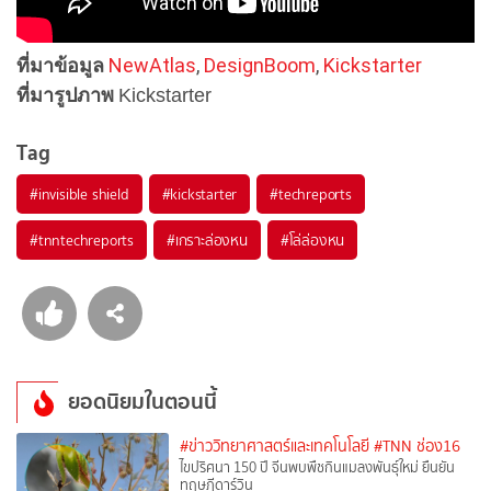
ที่มาข้อมูล
NewAtlas
,
DesignBoom
,
Kickstarter
ที่มารูปภาพ
Kickstarter
Tag
#
invisible shield
#
kickstarter
#
techreports
#
tnntechreports
#
เกราะล่องหน
#
โล่ล่องหน
ยอดนิยมในตอนนี้
#ข่าววิทยาศาสตร์และเทคโนโลยี
#TNN ช่อง16
ไขปริศนา 150 ปี จีนพบพืชกินแมลงพันธุ์ใหม่ ยืนยัน
ทฤษฎีดาร์วิน