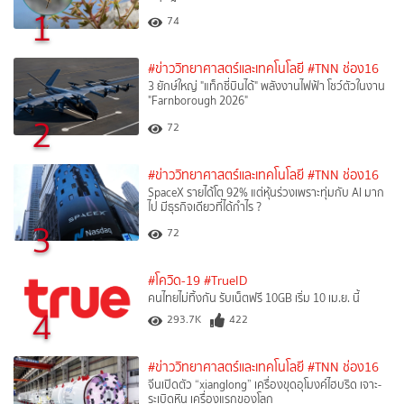
1
74
#ข่าววิทยาศาสตร์และเทคโนโลยี
#TNN ช่อง16
3 ยักษ์ใหญ่ "แท็กซี่บินได้" พลังงานไฟฟ้า โชว์ตัวในงาน
"Farnborough 2026"
2
72
#ข่าววิทยาศาสตร์และเทคโนโลยี
#TNN ช่อง16
SpaceX รายได้โต 92% แต่หุ้นร่วงเพราะทุ่มกับ AI มาก
ไป มีธุรกิจเดียวที่ได้กำไร ?
3
72
#โควิด-19
#TrueID
คนไทยไม่ทิ้งกัน รับเน็ตฟรี 10GB เริ่ม 10 เม.ย. นี้
4
293.7K
422
#ข่าววิทยาศาสตร์และเทคโนโลยี
#TNN ช่อง16
จีนเปิดตัว “xianglong” เครื่องขุดอุโมงค์ไฮบริด เจาะ-
ระเบิดหิน เครื่องแรกของโลก