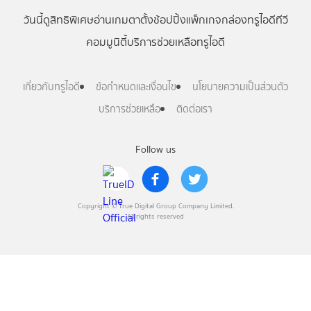
วันนี้
ดู
สิทธิพิเศษ
อ่าน
เกม
ตาตั้ง
ช้อปปิ้ง
แพ็กเกจ
กล่องทรูไอดีทีวี
คอมมูนิตี้
บริการช่วยเหลือทรูไอดี
เกี่ยวกับทรูไอดี
ข้อกำหนดและเงื่อนไข
นโยบายความเป็นส่วนตัว
บริการช่วยเหลือ
ติดต่อเรา
Follow us
Copyright © True Digital Group Company Limited.
All rights reserved