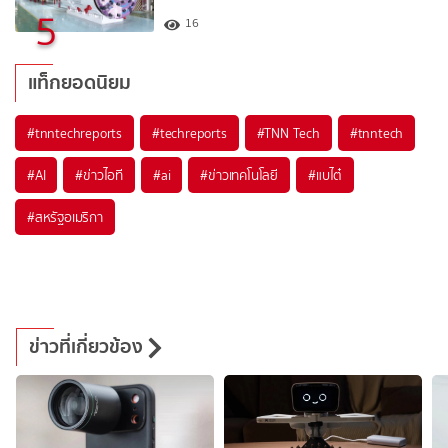
5
16
แท็กยอดนิยม
#
tnntechreports
#
techreports
#
TNN Tech
#
tnntech
#
AI
#
ข่าวไอที
#
ai
#
ข่าวเทคโนโลยี
#
แบไต๋
#
สหรัฐอเมริกา
ข่าวที่เกี่ยวข้อง