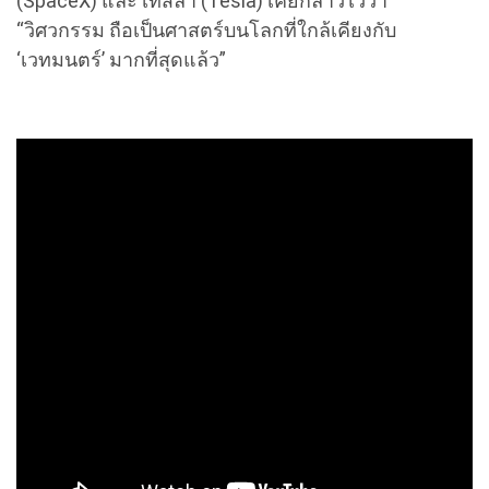
(SpaceX) และ เทสลา (Tesla) เคยกล่าวไว้ว่า
“วิศวกรรม ถือเป็นศาสตร์บนโลกที่ใกล้เคียงกับ
‘เวทมนตร์’ มากที่สุดแล้ว”