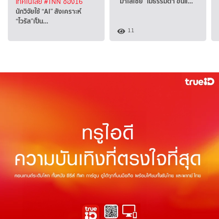
"มาเลเซีย" ไม่ธรรมดา ขึ้นแ…
เทคโนโลยี
#TNN ช่อง16
นักวิจัยใช้ “AI” สังเคราะห์
“ไวรัส”เป็น…
11