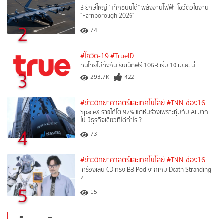
3 ยักษ์ใหญ่ "แท็กซี่บินได้" พลังงานไฟฟ้า โชว์ตัวในงาน
"Farnborough 2026"
2
74
#โควิด-19
#TrueID
คนไทยไม่ทิ้งกัน รับเน็ตฟรี 10GB เริ่ม 10 เม.ย. นี้
3
293.7K
422
#ข่าววิทยาศาสตร์และเทคโนโลยี
#TNN ช่อง16
SpaceX รายได้โต 92% แต่หุ้นร่วงเพราะทุ่มกับ AI มาก
ไป มีธุรกิจเดียวที่ได้กำไร ?
4
73
#ข่าววิทยาศาสตร์และเทคโนโลยี
#TNN ช่อง16
เครื่องเล่น CD ทรง BB Pod จากเกม Death Stranding
2
5
15