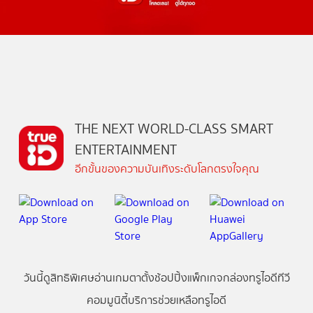
THE NEXT WORLD-CLASS SMART
ENTERTAINMENT
อีกขั้นของความบันเทิงระดับโลกตรงใจคุณ
วันนี้
ดู
สิทธิพิเศษ
อ่าน
เกม
ตาตั้ง
ช้อปปิ้ง
แพ็กเกจ
กล่องทรูไอดีทีวี
คอมมูนิตี้
บริการช่วยเหลือทรูไอดี