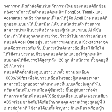
วงการเทนนิสกำลังต้อนรับนวัตกรรมใหม่ของหุ่นยนต์ฝึกซ้อม
หลังจากมีการเปิดตัวหุ่นยนต์เทนนิส PongBot, Tenniix และ
Acemate มาแล้ว ล่าสุดตอนนี้โลกได้รู้จัก Aceii One หุ่นยนต์ที่
ถูกออกแบบมาให้เป็นเสมือนโค้ชเทนนิสส่วนตัว ด้วยความ
สามารถประเมินประสิทธิภาพของผู้เล่นและระบบ AI ที่ซับ
ซ้อน ทำให้มันถูกคาดหมายว่าจะก้าวล้ำไปมากกว่ารุ่นก่อน ๆ
หุ่นยนต์ Aceii One อยู่ระหว่างการระดมทุนบน Kickstarter จุด
เด่นคือสามารถพับเก็บเป็นกระเป๋าเดินทางล้อเลื่อนได้เมื่อไม่
ได้ใช้งาน ประกอบด้วยชุดหุ่นยนต์หลักและถุงใส่ลูกเทนนิส
แบบถอดได้ซึ่งบรรจุได้สูงสุดถึง 120 ลูก น้ำหนักรวมทั้งชุดอยู่ที่
25 กิโลกรัม
หุ่นยนต์ติดตั้งกล้องคู่แบบวางแนวตั้ง ความละเอียด
1080p/60fps เพื่อจับการเคลื่อนไหวของผู้เล่นตลอดเวลา
สามารถยิงลูกบอลจากตำแหน่งคงที่แบบเครื่องยิงลูกทั่วไป
หรือเคลื่อนที่ไปมาเหมือนคู่ซ้อมจริง ขึ้นอยู่กับการตั้งค่า
ด้านการเคลื่อนที่ หุ่นยนต์ใช้ล้อขับเคลื่อนแบบดิฟเฟอเรนเชียล
ABS พร้อมขาตั้งพับได้เพื่อรักษาสมดุล ความเร็วสูงสุดอยู่ที่ 3
เมตรต่อวินาที ใช้งานได้บนพื้นผิวปูทาง ดินเหนียว หรือหญ้า