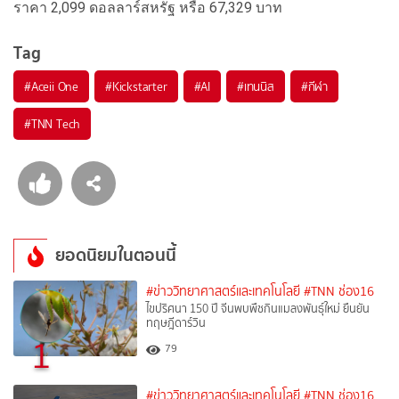
ราคา 2,099 ดอลลาร์สหรัฐ หรือ 67,329 บาท
Tag
#
Aceii One
#
Kickstarter
#
AI
#
เทนนิส
#
กีฬา
#
TNN Tech
ยอดนิยมในตอนนี้
#ข่าววิทยาศาสตร์และเทคโนโลยี
#TNN ช่อง16
ไขปริศนา 150 ปี จีนพบพืชกินแมลงพันธุ์ใหม่ ยืนยัน
ทฤษฎีดาร์วิน
1
79
#ข่าววิทยาศาสตร์และเทคโนโลยี
#TNN ช่อง16