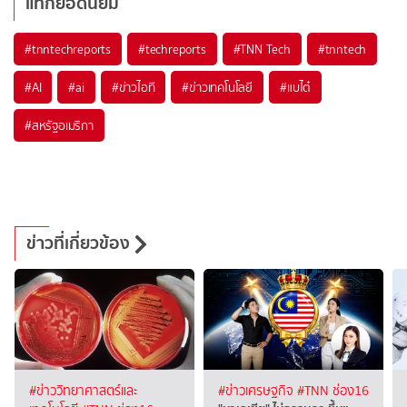
แท็กยอดนิยม
#
tnntechreports
#
techreports
#
TNN Tech
#
tnntech
#
AI
#
ai
#
ข่าวไอที
#
ข่าวเทคโนโลยี
#
แบไต๋
#
สหรัฐอเมริกา
ข่าวที่เกี่ยวข้อง
#ข่าววิทยาศาสตร์และ
#ข่าวเศรษฐกิจ
#TNN ช่อง16