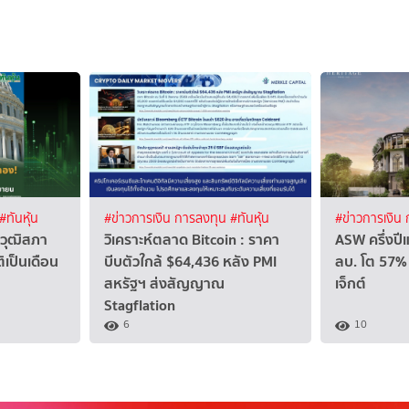
#ทันหุ้น
#ข่าวการเงิน การลงทุน
#ทันหุ้น
#ข่าวการเงิน
 วุฒิสภา
วิเคราะห์ตลาด Bitcoin : ราคา
ASW ครึ่งปี
ิเป็นเดือน
บีบตัวใกล้ $64,436 หลัง PMI
ลบ. โต 57% 
สหรัฐฯ ส่งสัญญาณ
เจ็กต์
Stagflation
6
10