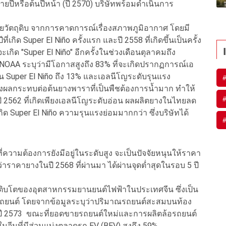
ีหรือต้นปีหน้า (ปี 2570) บริษัทพร้อมดำเนินการ
ลายวัตถุดิบ จากการคาดการณ์เรื่องสภาพภูมิอากาศ โดยมี
ี่เกิด Super El Niño ครั้งแรก และปี 2558 ที่เกิดขึ้นเป็นครั้ง
ะเกิด "Super El Niño" อีกครั้งในช่วงเดือนตุลาคมถึง
OAA ระบุว่ามีโอกาสสูงถึง 83% ที่จะเกิดปรากฏการณ์เอ
็น Super El Niño ถึง 13% และเอลนีโญระดับรุนแรง
ส่งผลกระทบต่อต้นยางพาราที่เป็นพืชต้องการน้ำมาก ทำให้
ปี 2562 ที่เกิดเพียงเอลนีโญระดับอ่อน ผลผลิตยางในไทยลด
ิด Super El Niño ความรุนแรงย่อมมากกว่า ซึ่งบริษัทได้
่ความต้องการยังมีอยู่ในระดับสูง จะเป็นปัจจัยหนุนให้ราคา
าราคายางในปี 2568 ที่ผ่านมา ได้ผ่านจุดต่ำสุดในรอบ 5 ปี
ติบโตของอุตสาหกรรมยานยนต์ไฟฟ้าในประเทศจีน ซึ่งเป็น
อรถยนต์ โดยจากข้อมูลระบุว่าปริมาณรถยนต์สะสมบนท้อง
ในปี 2573 ขณะที่ยอดขายรถยนต์ใหม่และการผลิตล้อรถยนต์
ในจีนที่มีส่วนแบ่งตลาดรถ EV (BEV) สูงถึง 59%