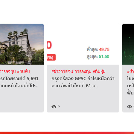
 การลงทุน
#ทันหุ้น
#ข่าวการเงิน การลงทุน
#ทันหุ้น
#ข่
แรกโกยรายได้ 5,691
กรุงศรีส่อง GPSC กำไรเหนือกว่า
โฆษ
เดินหน้าโอนบิ๊กโปร
คาด อัพเป้าใหม่ที่ 61 บ.
บริ
ฟื้
6