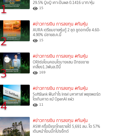
29.5% QoQ เคาะปันผล 0.1416 บาท/หุ้น
1
15
#ข่าวการเงิน การลงทุน
#ทันหุ้น
AURA เตรียมขายหุ้นกู้ 2 ชุด ชูดอกเบี้ย 4.60-
4.90% ปลายส.ค.นี้
2
15
#ข่าวการเงิน การลงทุน
#ทันหุ้น
ORIเร่งโอนคอนโดบางแสน ปักธงขาย
เกลี้ยง1.3พันล.ปีนี้
3
169
#ข่าวการเงิน การลงทุน
#ทันหุ้น
SoftBank ฟันกำไร Intel มหาศาล! พยุงพอร์ต
โตเกินคาด แม้ OpenAI แผ่ว
4
11
#ข่าวการเงิน การลงทุน
#ทันหุ้น
ASW ครึ่งปีแรกโกยรายได้ 5,691 ลบ. โต 57%
เดินหน้าโอนบิ๊กโปรเจ็กต์