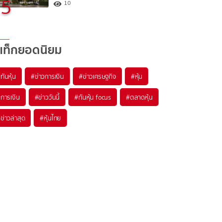
5
10
แท็กยอดนิยม
#
ทันหุ้น
#
ข่าวการเงิน
#
ข่าวเศรษฐกิจ
#
หุ้น
#
การเงิน
#
ข่าววันนี้
#
ทันหุ้น focus
#
ตลาดหุ้น
#
ข่าวล่าสุด
#
หุ้นไทย