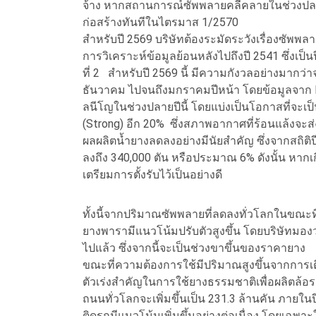
จ้าง หากสถานการณ์ซัพพลายคลี่คลายในช่วงปลายป
ก่อสร้างทันทีในไตรมาส 1/2570
สำหรับปี 2569 บริษัทต้องระมัดระวังเรื่องซัพพ
การวิเคราะห์ข้อมูลย้อนหลังไปถึงปี 2541 ซึ่งเป็นปีท
ที่ 2 สำหรับปี 2569 นี้ มีความกังวลอย่างมากว่าจ
ธันวาคม ไปจนถึงมกราคมปีหน้า โดยข้อมูลจาก N
ลนีโญในช่วงปลายปีนี้ โดยแบ่งเป็นโอกาสที่จะเป
(Strong) อีก 20% ซึ่งสภาพอากาศที่ร้อนแล้งจะ
ผลผลิตน้ำยางลดลงอย่างมีนัยสำคัญ ซึ่งจากสถิติ
ลงถึง 340,000 ตัน หรือประมาณ 6% ดังนั้น หากเก
เตรียมการตั้งรับไว้เป็นอย่างดี
ทั้งนี้จากปริมาณซัพพลายที่ลดลงทั่วโลกในขณะที
ยางพารามีแนวโน้มปรับตัวสูงขึ้น โดยบริษัทมองว่
ไปแล้ว ซึ่งจากนี้จะเป็นช่วงขาขึ้นของราคายาง
ขณะที่ความต้องการใช้มีปริมาณสูงขึ้นจากการเ
ตัวเร่งสำคัญในการใช้ยางธรรมชาติเพื่อผลิตล้
ถนนทั่วโลกจะเพิ่มขึ้นเป็น 231.3 ล้านคัน ภาย
ติดรถมีแนวโน้มเพิ่มขึ้นอย่างต่อเนื่อง โดยเฉพาะ