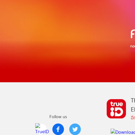
T
E
Follow us
อ