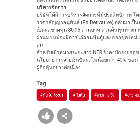
บริหารจัดการ
บริษัทได้มีการบริหารจัดการที่มีประสิทธิภาพ
ราคาสัญญาอนุพันธ์ (FX Derivative) กลับมาเป
เป็นผลขาดทุน 80.95 ล้านบาท ส่วนต้นทุนทางการเง
ผ่านมา แม้จะมีการไถ่ถอนหุ้นกู้และออกชุดใหม่ เ
สม
สำหรับเป้าหมายระยะยาว NER ยังคงปักธงยอดขาย
นโยบายการจ่ายเงินปันผลไม่น้อยกว่า 40% ของกำ
ผู้ถือหุ้นอย่างต่อเนื่อง
Tag
#
ทันหุ้น focus
#
ทันหุ้น
#
ข่าวการเงิน
#
ข่าวเศร