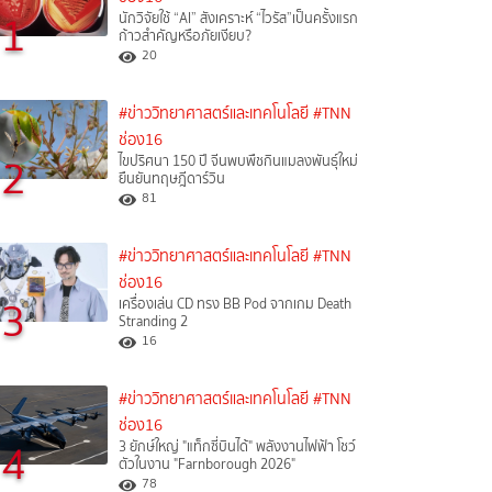
1
นักวิจัยใช้ “AI” สังเคราะห์ “ไวรัส”เป็นครั้งแรก
ก้าวสำคัญหรือภัยเงียบ?
20
#ข่าววิทยาศาสตร์และเทคโนโลยี
#TNN
ช่อง16
2
ไขปริศนา 150 ปี จีนพบพืชกินแมลงพันธุ์ใหม่
ยืนยันทฤษฎีดาร์วิน
81
#ข่าววิทยาศาสตร์และเทคโนโลยี
#TNN
ช่อง16
3
เครื่องเล่น CD ทรง BB Pod จากเกม Death
Stranding 2
16
#ข่าววิทยาศาสตร์และเทคโนโลยี
#TNN
ช่อง16
4
3 ยักษ์ใหญ่ "แท็กซี่บินได้" พลังงานไฟฟ้า โชว์
ตัวในงาน "Farnborough 2026"
78