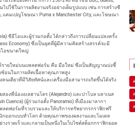
มงานระดับองค์กรมากกว่า 250-290 ทีม เช่น BBC, Guess,
ไปใช้ในการผลิตงานจริงอย่างเต็มรูปแบบ เช่น การสร้างซี
ideo, แคมเปญโฆษณา Puma x Manchester City, และโฆษณา
 ซีอีโอและผู้ร่วมก่อตั้ง ได้กล่าวถึงการเปลี่ยนแปลงครั้ง
rless Economy) ซึ่งเป็นยุคที่ผู้มีความคิดสร้างสรรค์จะมี
ดิโอขนาดใหญ่
ค์รายใหม่บนแพลตฟอร์ม คือ มือใหม่ ซึ่งเป็นสัญญาณบ่งชี้
บซ้อนในการผลิตเนื้อหาคุณภาพสูง
เดียวที่มีวิสัยทัศน์และเครื่องมือสามารถเกิดขึ้นได้จริง
0 โดยสองพี่น้องอเลฮานโดร (Alejandro) และปาโบล บลาเนส
 Cuenca) (ผู้ร่วมก่อตั้ง Panoramio) ที่เมืองมาลากา
างแพลตฟอร์มที่รวบรวมและให้บริการทรัพยากรกราฟิกฟรี
ับนักออกแบบทั่วโลก ด้วยคุณภาพของผลงานและโมเดล
โตอย่างรวดเร็วและกลายเป็นหนึ่งในเว็บไซต์สต็อกกราฟิกยอด