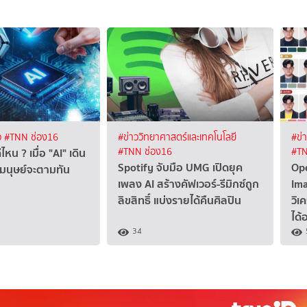
ว
#TNN ช่อง16
#ข่าววิทยาศาสตร์และเทคโนโลยี
#ข่
หน ? เมื่อ "AI" เดิน
#TNN ช่อง16
#TN
Spotify จับมือ UMG เปิดยุค
Op
ี่มนุษย์จะตามทัน
เพลง AI สร้างคัฟเวอร์-รีมิกซ์ถูก
Ima
ลิขสิทธิ์ แบ่งรายได้คืนศิลปิน
วิเ
ได้
34