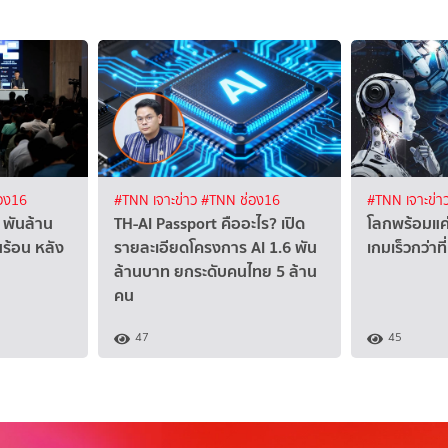
อง16
#TNN เจาะข่าว
#TNN ช่อง16
#TNN เจาะข่า
 พันล้าน
TH-AI Passport คืออะไร? เปิด
โลกพร้อมแค่ไ
นร้อน หลัง
รายละเอียดโครงการ AI 1.6 พัน
เกมเร็วกว่าท
ล้านบาท ยกระดับคนไทย 5 ล้าน
คน
47
45