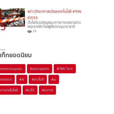
#ข่าววิทยาศาสตร์และเทคโนโลยี
#TNN
ช่อง16
5
เว็บไซต์รวมข้อมูลแนวทางการรายงานข่าว
เหตุกราดยิง โดยผู้เชี่ยวชาญนานาชาติ
15
แท็กยอดนิยม
#
tnntechreports
#
techreports
#
TNN Tech
#
tnntech
#
AI
#
ข่าวไอที
#
ai
#
ข่าวเทคโนโลยี
#
แบไต๋
#
อวกาศ