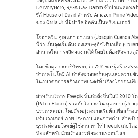
ปัจจุบันแพลตฟอร์มนี้ได้รับความไว้วางใจจากที
DeliveryHero, R/GA และ Damm ซึ่งนำแพลตฟอร์ม
รีส์ House of David สำหรับ Amazon Prime V
ของ Carl's Jr. ที่มีปารีส ฮิลตันเป็นพรีเซนเตอร์
โจอาควิน คูเอนกา อาเบลา (Joaquín Cuenca Abela)
นี้ว่า เป็นจุดเริ่มต้นของเศรษฐกิจไร้ปกเสื้อ (Colla
อำนาจในการผลิตผลงานได้โดยไม่ต้องพึ่งพาสตู
โดยข้อมูลจากบริษัทระบุว่า 72% ของผู้สร้างสรร
ว่าเทคโนโลยี AI กำลังช่วยลดต้นทุนและความซั
ในอนาคตการสร้างภาพยนตร์ทั้งเรื่องโดยคนเพียงคน
สำหรับบริการ Freepik นั้นก่อตั้งขึ้นในปี 201
(Pablo Blanes) ร่วมกับโจอาควิน คูเอนกา (Joaquín
ประเทศสเปน โดยมีจุดมุ่งหมายเริ่มต้นเพื่อสร้
เช่น เวกเตอร์ ภาพประกอบ และภาพถ่าย สำหร
ธุรกิจที่ตอบโจทย์ผู้ใช้งาน ทำให้ Freepik เติบ
นิยมสำหรับนักสร้างสรรค์ผลงานระดับโลก