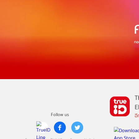
T
E
Follow us
อ