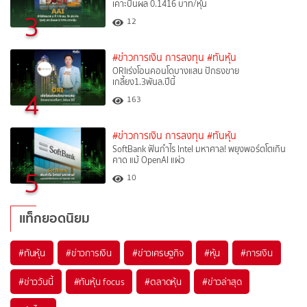
เคาะปันผล 0.1416 บาท/หุ้น
3
12
#ข่าวการเงิน การลงทุน
#ทันหุ้น
ORIเร่งโอนคอนโดบางแสน ปักธงขาย
เกลี้ยง1.3พันล.ปีนี้
4
163
#ข่าวการเงิน การลงทุน
#ทันหุ้น
SoftBank ฟันกำไร Intel มหาศาล! พยุงพอร์ตโตเกิน
คาด แม้ OpenAI แผ่ว
5
10
แท็กยอดนิยม
#
ทันหุ้น
#
ข่าวการเงิน
#
ข่าวเศรษฐกิจ
#
หุ้น
#
การเงิน
#
ข่าววันนี้
#
ทันหุ้น focus
#
ตลาดหุ้น
#
ข่าวล่าสุด