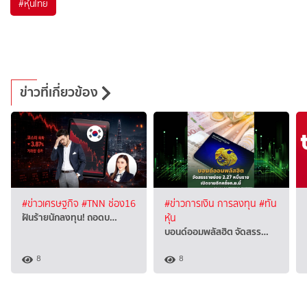
#
หุ้นไทย
ข่าวที่เกี่ยวข้อง
#ข่าวเศรษฐกิจ
#TNN ช่อง16
#ข่าวการเงิน การลงทุน
#ทัน
ฝันร้ายนักลงทุน! ถอดบ…
หุ้น
บอนด์ออมพลัสฮิต จัดสรร…
8
8