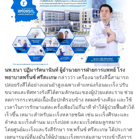
นพ.ธนา ปฏิมารัตนานันท์ ผู้อำนวยการฝ่ายการแพทย์
โรง
พยาบาลพริ้นซ์ ศรีสะเกษ
กล่าวว่า เครื่องฉายรังสีนี้สามารถ
ปล่อยรังสีได้อย่างแม่นยำสูงเฉพาะตำแหน่งก้อนมะเร็ง ปรับ
ขนาดและทิศทางรังสีได้ตามลักษณะของผู้ป่วยแต่ละราย ช่วย
ลดการกระทบต่อเนื้อเยื่อปกติรอบข้าง ลดผลข้างเคียง และใช้
เวลาในการรักษาแต่ละครั้งเพียงไม่กี่นาที ทำให้ผู้ป่วยฟื้นตัวได้
เร็วขึ้น เหมาะสำหรับมะเร็งหลายชนิด เช่น มะเร็งศีรษะและ
ลำคอ มะเร็งเต้านม มะเร็งปอด และมะเร็งต่อมลูกหมาก
โดยศูนย์มะเร็งและรังสีรักษา รพ.พริ้นซ์ ศรีสะเกษ ได้ประกาศ
เจตนารมณ์ที่มุ่งมั่นให้ผู้ป่วยมะเร็งทุกกลุ่มสามารถเข้าถึงการ