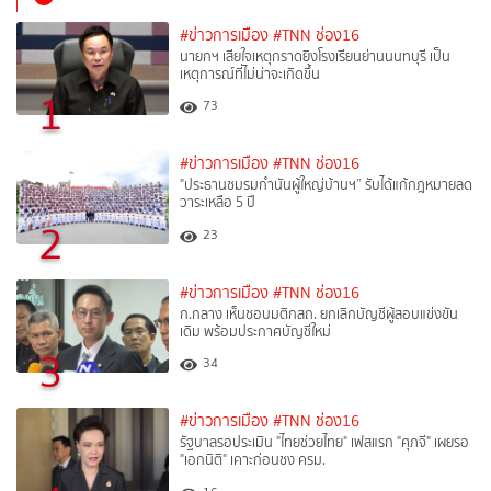
#ข่าวการเมือง
#TNN ช่อง16
นายกฯ เสียใจเหตุกราดยิงโรงเรียนย่านนนทบุรี เป็น
เหตุการณ์ที่ไม่น่าจะเกิดขึ้น
1
73
#ข่าวการเมือง
#TNN ช่อง16
"ประธานชมรมกำนันผู้ใหญ่บ้านฯ” รับได้แก้กฎหมายลด
วาระเหลือ 5 ปี
2
23
#ข่าวการเมือง
#TNN ช่อง16
ก.กลาง เห็นชอบมติกสถ. ยกเลิกบัญชีผู้สอบแข่งขัน
เดิม พร้อมประกาศบัญชีใหม่
3
34
#ข่าวการเมือง
#TNN ช่อง16
รัฐบาลรอประเมิน "ไทยช่วยไทย" เฟสแรก "ศุภจี" เผยรอ
"เอกนิติ" เคาะก่อนชง ครม.