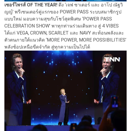
เซอร์ไพรส์ OF THE YEAR!
ดึง ‘เจฟ ซาเตอร์ และ อาโป ณัฐวิ
ญญ์’ พรีเซนเตอร์คู่แรกของ POWER PASS ระบบสมาชิกรูป
แบบใหม่ มอบความสุขกับโชว์สุดพิเศษ ‘POWER PASS
CELEBRATION SHOW’ พาทุกท่านร่วมเดินทาง สู่ 4 VIBES
ได้แก่ VEGA, CROWN, SCARLET และ NAVY สะท้อนพลังและ
ตัวตนภายใต้แนวคิด ‘MORE POWER, MORE POSSIBILITIES’
พลังช้อปเหนือขีดจำกัด สู่ทุกความเป็นไปได้