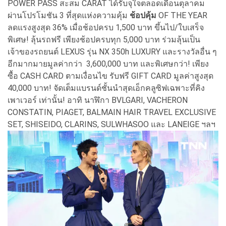
POWER PASS สะสม CARAT ได้รับจุใจตลอดเดือนตุลาคม
ผ่านโปรโมชัน 3 ที่สุดแห่งความคุ้ม
ช้อปคุ้ม
OF THE YEAR
ลดแรงสูงสุด 36% เมื่อช้อปครบ 1,500 บาท ขึ้นไป/ใบเสร็จ
พิเศษ! ลุ้นรถฟรี เพียงช้อปครบทุก 5,000 บาท ร่วมลุ้นเป็น
เจ้าของรถยนต์ LEXUS รุ่น NX 350h LUXURY และรางวัลอื่น ๆ
อีกมากมายมูลค่ากว่า 3,600,000 บาท และพิเศษกว่า! เพียง
ซื้อ CASH CARD ตามเงื่อนไข รับฟรี GIFT CARD มูลค่าสูงสุด
40,000 บาท! จัดเต็มแบรนด์ชั้นนำสุดเอ็กคลูซิฟเฉพาะที่คิง
เพาเวอร์ เท่านั้น! อาทิ นาฬิกา BVLGARI, VACHERON
CONSTATIN, PIAGET, BALMAIN HAIR TRAVEL EXCLUSIVE
SET, SHISEIDO, CLARINS, SULWHASOO และ LANEIGE ฯลฯ