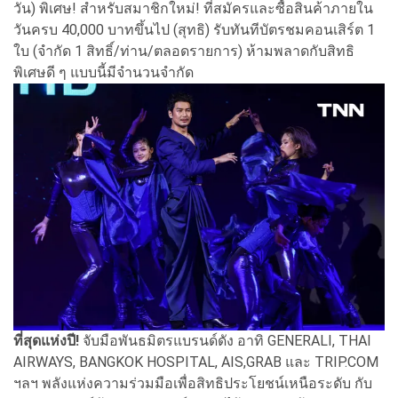
วัน) พิเศษ! สำหรับสมาชิกใหม่! ที่สมัครและซื้อสินค้าภายใน
วันครบ 40,000 บาทขึ้นไป (สุทธิ) รับทันทีบัตรชมคอนเสิร์ต 1
ใบ (จำกัด 1 สิทธิ์/ท่าน/ตลอดรายการ) ห้ามพลาดกับสิทธิ
พิเศษดี ๆ แบบนี้มีจำนวนจำกัด
ที่สุดแห่งปี!
จับมือพันธมิตรแบรนด์ดัง อาทิ GENERALI, THAI
AIRWAYS, BANGKOK HOSPITAL, AIS,GRAB และ TRIP.COM
ฯลฯ พลังแห่งความร่วมมือเพื่อสิทธิประโยชน์เหนือระดับ กับ