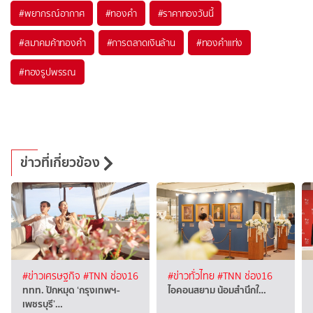
#
พยากรณ์อากาศ
#
ทองคำ
#
ราคาทองวันนี้
#
สมาคมค้าทองคำ
#
การตลาดเงินล้าน
#
ทองคำแท่ง
#
ทองรูปพรรณ
ข่าวที่เกี่ยวข้อง
#ข่าวเศรษฐกิจ
#TNN ช่อง16
#ข่าวทั่วไทย
#TNN ช่อง16
ททท. ปักหมุด ‘กรุงเทพฯ-
ไอคอนสยาม น้อมสำนึกใ…
เพชรบุรี’…