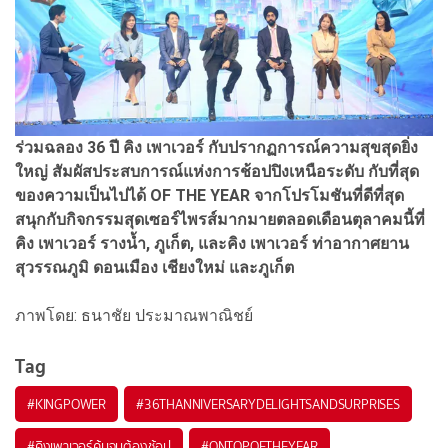
ร่วมฉลอง 36 ปี คิง เพาเวอร์ กับปรากฏการณ์ความสุขสุดยิ่ง
ใหญ่ สัมผัสประสบการณ์แห่งการช้อปปิงเหนือระดับ กับที่สุด
ของความเป็นไปได้ OF THE YEAR จากโปรโมชันที่ดีที่สุด
สนุกกับกิจกรรมสุดเซอร์ไพรส์มากมายตลอดเดือนตุลาคมนี้ที่
คิง เพาเวอร์ รางน้ำ, ภูเก็ต, และคิง เพาเวอร์ ท่าอากาศยาน
สุวรรณภูมิ ดอนเมือง เชียงใหม่ และภูเก็ต
ภาพโดย: ธนาชัย ประมาณพาณิชย์
Tag
#
KINGPOWER
#
36THANNIVERSARYDELIGHTSANDSURPRISES
#
คิงเพาเวอร์คุ้มจนต้องช้อป
#
ONTOPOFTHEYEAR