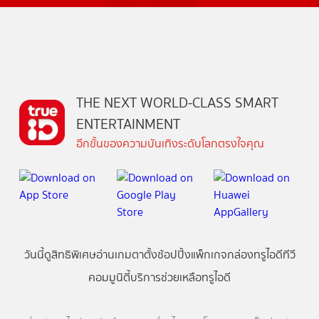
THE NEXT WORLD-CLASS SMART
ENTERTAINMENT
อีกขั้นของความบันเทิงระดับโลกตรงใจคุณ
วันนี้
ดู
สิทธิพิเศษ
อ่าน
เกม
ตาตั้ง
ช้อปปิ้ง
แพ็กเกจ
กล่องทรูไอดีทีวี
คอมมูนิตี้
บริการช่วยเหลือทรูไอดี