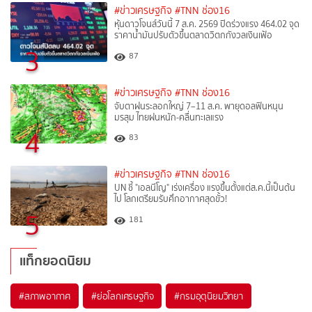
#ข่าวเศรษฐกิจ
#TNN ช่อง16
หุ้นดาวโจนส์วันนี้ 7 ส.ค. 2569 ปิดร่วงแรง 464.02 จุด
ราคาน้ำมันปรับตัวขึ้นตลาดวิตกกังวลเงินเฟ้อ
3
87
#ข่าวเศรษฐกิจ
#TNN ช่อง16
จับตาฝนระลอกใหญ่ 7–11 ส.ค. พายุดอลฟินหนุน
มรสุม ไทยฝนหนัก-คลื่นทะเลแรง
4
83
#ข่าวเศรษฐกิจ
#TNN ช่อง16
UN ชี้ "เอลนีโญ" เร่งเครื่อง แรงขึ้นตั้งแต่ส.ค.นี้เป็นต้น
ไป โลกเตรียมรับศึกอากาศสุดขั้ว!
5
181
แท็กยอดนิยม
#
สภาพอากาศ
#
ย่อโลกเศรษฐกิจ
#
กรมอุตุนิยมวิทยา