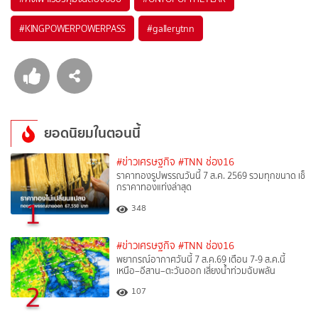
#
KINGPOWERPOWERPASS
#
gallerytnn
ยอดนิยมในตอนนี้
#ข่าวเศรษฐกิจ
#TNN ช่อง16
ราคาทองรูปพรรณวันนี้ 7 ส.ค. 2569 รวมทุกขนาด เช็
กราคาทองแท่งล่าสุด
1
348
#ข่าวเศรษฐกิจ
#TNN ช่อง16
พยากรณ์อากาศวันนี้ 7 ส.ค.69 เตือน 7-9 ส.ค.นี้
เหนือ–อีสาน–ตะวันออก เสี่ยงน้ำท่วมฉับพลัน
2
107