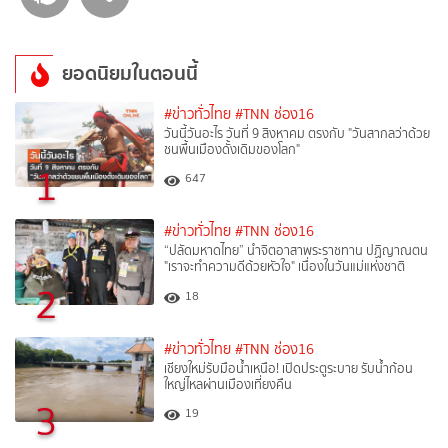
ยอดนิยมในตอนนี้
#ข่าวทั่วไทย
#TNN ช่อง16
วันนี้วันอะไร วันที่ 9 สิงหาคม ตรงกับ "วันสากลว่าด้วย
ชนพื้นเมืองดั้งเดิมของโลก"
1
647
#ข่าวทั่วไทย
#TNN ช่อง16
“ปลัดมหาดไทย” นำจิตอาสาพระราชทาน ปฏิญาณตน
"เราจะทำความดีด้วยหัวใจ" เนื่องในวันแม่แห่งชาติ
2
18
#ข่าวทั่วไทย
#TNN ช่อง16
เชียงใหม่รับมือน้ำเหนือ! เปิดประตูระบาย รับน้ำก้อน
ใหญ่ไหลผ่านเมืองเที่ยงคืน
3
19