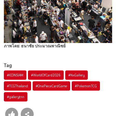
ภาพโดย
:
ธนาชัย
ประมาณพาณิชย์
Tag
#
ICONSIAM
#
WorldOfCard2026
#
NxGallery
#
TCGThailand
#
OnePieceCardGame
#
PokemonTCG
#
gallerytnn