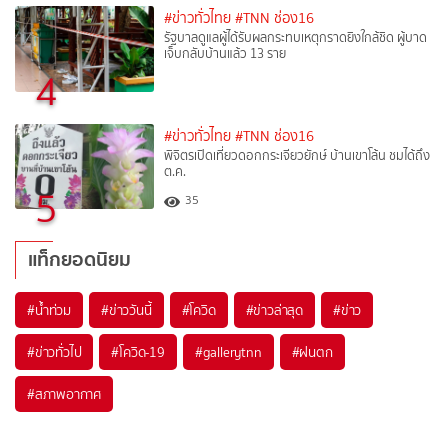
#ข่าวทั่วไทย
#TNN ช่อง16
รัฐบาลดูแลผู้ได้รับผลกระทบเหตุกราดยิงใกล้ชิด ผู้บาด
เจ็บกลับบ้านแล้ว 13 ราย
4
#ข่าวทั่วไทย
#TNN ช่อง16
พิจิตรเปิดเที่ยวดอกกระเจียวยักษ์ บ้านเขาโล้น ชมได้ถึง
ต.ค.
5
35
แท็กยอดนิยม
#
น้ำท่วม
#
ข่าววันนี้
#
โควิด
#
ข่าวล่าสุด
#
ข่าว
#
ข่าวทั่วไป
#
โควิด-19
#
gallerytnn
#
ฝนตก
#
สภาพอากาศ