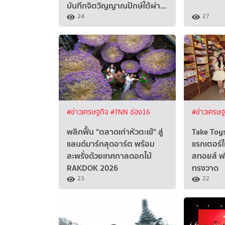
บันทึกจิตวิญญาณปักษ์ใต้ผ่า…
24
27
#ข่าวเศรษฐกิจ
#TNN ช่อง16
#ข่าวเศรษ
พลิกฟื้น "ตลาดเก่าหัวตะเข้" สู่
Take Toys 
แลนด์มาร์กสุดอาร์ต พร้อม
แรกเตอร์ใ
สะพรั่งด้วยเทศกาลดอกไม้
สทอยส์ ฟ
RAKDOK 2026
ทรงวาด
23
22