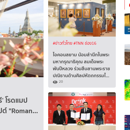
#ข่าวทั่วไทย
#TNN ช่อง16
ไอคอนสยาม น้อมสำนึกในพระ
มหากรุณาธิคุณ สมเด็จพระ
พันปีหลวง ร่วมสืบสานพระราช
ปณิธานด้านศิลปหัตถกรรมไ…
20
รี’ โรดแมป
ซปต์ "Roman…