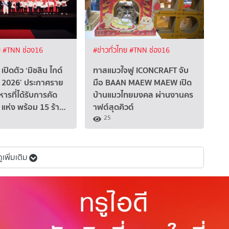
ย
#TNN ช่อง16
#ข่าวทั่วไทย
#TNN ช่อง16
 เปิดตัว ‘มิชลิน ไกด์
ทาสแมวใจฟู ICONCRAFT จับ
์ 2026’ ประกาศราย
มือ BAAN MAEW MAEW เปิด
หารที่ได้รับการคัด
บ้านแมวไทยมงคล ผ่านงานคร
 แห่ง พร้อม 15 ร้า…
าฟต์สุดคิวต์
25
ดูเพิ่มเติม