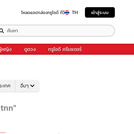
TH
เข้าสู่ระบบ
โหลดแอป
กล่องทรูไอดี ทีวี
ผู้หญิง
ดูดวง
ทรูไอดี ครีเอเตอร์
ระเทศ
อื่นๆ
ytnn"