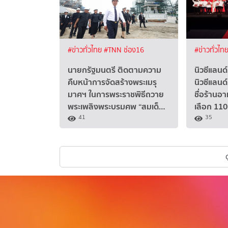
#ข่าวทั่วไทย
#TNN ช่อง16
#ข่าวทั่วไท
นายกรัฐมนตรี ติดตามความ
นิวซีแลนด์
คืบหน้าการจัดสร้างพระเมรุ
นิวซีแลนด
มาศฯ ในการพระราชพิธีถวาย
ชื่อร้านอา
พระเพลิงพระบรมศพ “สมเด็…
เลือก 110
41
35