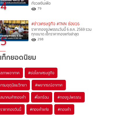
4
กังวลเงินเฟ้อ
79
#ข่าวเศรษฐกิจ
#TNN ช่อง16
ราคาทองรูปพรรณวันนี้ 6 ส.ค. 2569 รวม
ทุกขนาด เช็กราคาทองแท่งล่าสุด
5
298
แท็กยอดนิยม
#
สภาพอากาศ
#
ย่อโลกเศรษฐกิจ
#
กรมอุตุนิยมวิทยา
#
พยากรณ์อากาศ
#
สมาคมค้าทองคำ
#
โลกร้อน
#
ทองรูปพรรณ
#
ราคาทองวันนี้
#
ทองคำแท่ง
#
ทองคำ