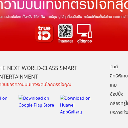
วันนี้
HE NEXT WORLD-CLASS SMART
NTERTAINMENT
สิทธิพิเศษ
ีกขั้นของความบันเทิงระดับโลกตรงใจคุณ
เกม
ช้อปปิ้ง
กล่องทรูไอ
บริการช่ว