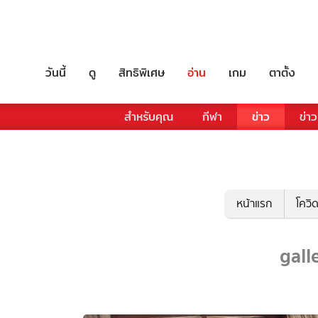
วันนี้
ดู
สิทธิพิเศษ
อ่าน
เกม
ตาตั้ง
สำหรับคุณ
กีฬา
ข่าว
ข่าว
หน้าแรก
โควิ
gall