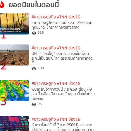
ยอดนิยมในตอนนี้
#ข่าวเศรษฐกิจ
#TNN ช่อง16
ราคาทองรูปพรรณวันนี้ 7 ส.ค. 2569 รวม
ทุกขนาด เช็กราคาทองแท่งล่าสุด
1
338
#ข่าวเศรษฐกิจ
#TNN ช่อง16
UN ชี้ "เอลนีโญ" เร่งเครื่อง แรงขึ้นตั้งแต่
ส.ค.นี้เป็นต้นไป โลกเตรียมรับศึกอากาศสุด
2
ขั้ว!
180
#ข่าวเศรษฐกิจ
#TNN ช่อง16
พยากรณ์อากาศวันนี้ 7 ส.ค.69 เตือน 7-9
ส.ค.นี้ เหนือ–อีสาน–ตะวันออก เสี่ยงน้ำท่วม
3
ฉับพลัน
95
#ข่าวเศรษฐกิจ
#TNN ช่อง16
หุ้นดาวโจนส์วันนี้ 7 ส.ค. 2569 ปิดร่วงแรง
464.02 จุด ราคาน้ำมันปรับตัวขึ้นตลาดวิตก