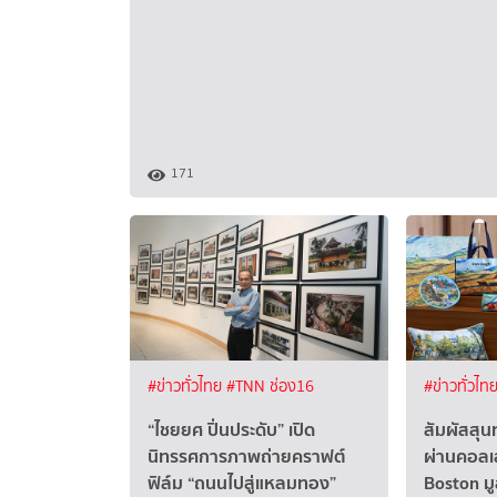
171
#ข่าวทั่วไทย
#TNN ช่อง16
#ข่าวทั่วไท
“ไชยยศ ปิ่นประดับ” เปิด
สัมผัสสุน
นิทรรศการภาพถ่ายคราฟต์
ผ่านคอลเ
ฟิล์ม “ถนนไปสู่แหลมทอง”
Boston มู