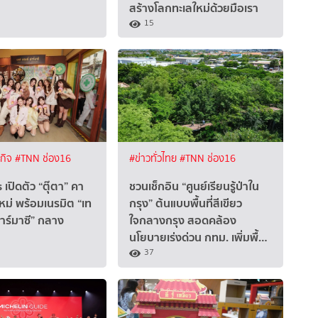
สร้างโลกทะเลใหม่ด้วยมือเรา
15
ฐกิจ
#TNN ช่อง16
#ข่าวทั่วไทย
#TNN ช่อง16
เปิดตัว “ตุ๊ตา” คา
ชวนเช็กอิน “ศูนย์เรียนรู้ป่าใน
หม่ พร้อมเนรมิต “เท
กรุง” ต้นแบบพื้นที่สีเขียว
าร์มาซี” กลาง
ใจกลางกรุง สอดคล้อง
นโยบายเร่งด่วน กทม. เพิ่มพื้…
37