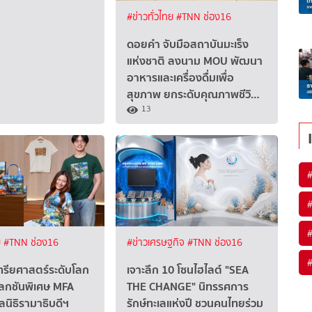
#ข่าวทั่วไทย
#TNN ช่อง16
ดอยคำ จับมือสถาบันมะเร็ง
แห่งชาติ ลงนาม MOU พัฒนา
อาหารและเครื่องดื่มเพื่อ
สุขภาพ ยกระดับคุณภาพชีวิ…
13
ย
#TNN ช่อง16
#ข่าวเศรษฐกิจ
#TNN ช่อง16
ทรียศาสตร์ระดับโลก
เจาะลึก 10 โซนไฮไลต์ "SEA
ลกชันพิเศษ MFA
THE CHANGE" นิทรรศการ
ลนิธิรามาธิบดีฯ
รักษ์ทะเลแห่งปี ชวนคนไทยร่วม