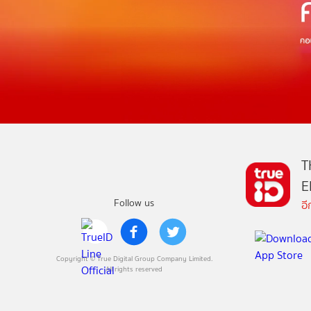
T
E
Follow us
อ
Copyright © True Digital Group Company Limited.
All rights reserved