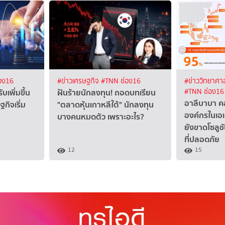
อง16
#ข่าวเศรษฐกิจ
#TNN ช่อง16
#ข่าววิทยาศาส
ับเพิ่มขึ้น
ฝันร้ายนักลงทุน! ถอดบทเรียน
#TNN ช่อง16
อาลีบาบา ค
ิจเริ่ม
"ตลาดหุ้นเกาหลีใต้" นักลงทุน
องค์กรในเอเช
บางคนหมดตัว เพราะอะไร?
ยังขาดโซลู
ที่ปลอดภัย
12
15