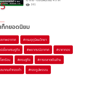
เข้าไทย - เตือนฝนถล่ม 4 ภาค
5
161
แท็กยอดนิยม
#
สภาพอากาศ
#
กรมอุตุนิยมวิทยา
#
ย่อโลกเศรษฐกิจ
#
พยากรณ์อากาศ
#
ราคาทอง
#
โลกร้อน
#
เศรษฐกิจ
#
การตลาดเงินล้าน
#
สมาคมค้าทองคำ
#
ทองรูปพรรณ