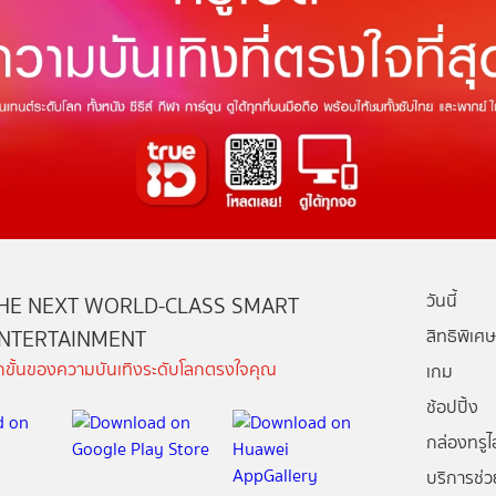
วันนี้
HE NEXT WORLD-CLASS SMART
NTERTAINMENT
สิทธิพิเศษ
ีกขั้นของความบันเทิงระดับโลกตรงใจคุณ
เกม
ช้อปปิ้ง
กล่องทรูไอ
บริการช่ว