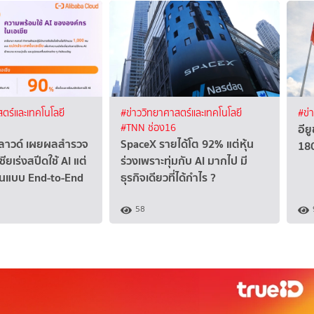
ตร์และเทคโนโลยี
#ข่าววิทยาศาสตร์และเทคโนโลยี
#ข่
อี
#TNN ช่อง16
ลาวด์ เผยผลสำรวจ
SpaceX รายได้โต 92% แต่หุ้น
18
ียเร่งสปีดใช้ AI แต่
ร่วงเพราะทุ่มกับ AI มากไป มี
ชันแบบ End-to-End
ธุรกิจเดียวที่ได้กำไร ?
58