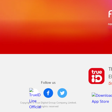
T
E
Follow us
อ
Copyright © True Digital Group Company Limited.
All rights reserved