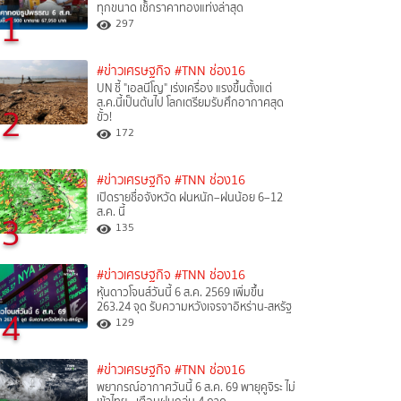
ทุกขนาด เช็กราคาทองแท่งล่าสุด
1
297
#ข่าวเศรษฐกิจ
#TNN ช่อง16
UN ชี้ "เอลนีโญ" เร่งเครื่อง แรงขึ้นตั้งแต่
ส.ค.นี้เป็นต้นไป โลกเตรียมรับศึกอากาศสุด
2
ขั้ว!
172
#ข่าวเศรษฐกิจ
#TNN ช่อง16
เปิดรายชื่อจังหวัด ฝนหนัก–ฝนน้อย 6–12
ส.ค. นี้
3
135
#ข่าวเศรษฐกิจ
#TNN ช่อง16
หุ้นดาวโจนส์วันนี้ 6 ส.ค. 2569 เพิ่มขึ้น
263.24 จุด รับความหวังเจรจาอิหร่าน-สหรัฐ
4
129
#ข่าวเศรษฐกิจ
#TNN ช่อง16
พยากรณ์อากาศวันนี้ 6 ส.ค. 69 พายุคูจิระ ไม่