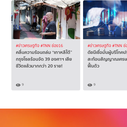
#ข่าวเศรษฐกิจ
#TNN ช่อง16
#ข่าวเศรษฐกิจ
#TNN ช่
คลื่นความร้อนถล่ม “เกาหลีใต้”
ดัชนีเชื่อมั่นผู้บริโภคปร
กรุงโซลร้อนจัด 39 องศาฯ เสีย
สะท้อนสัญญาณเศรษฐก
ชีวิตแล้วมากกว่า 20 ราย!
ฟื้นตัว
9
9