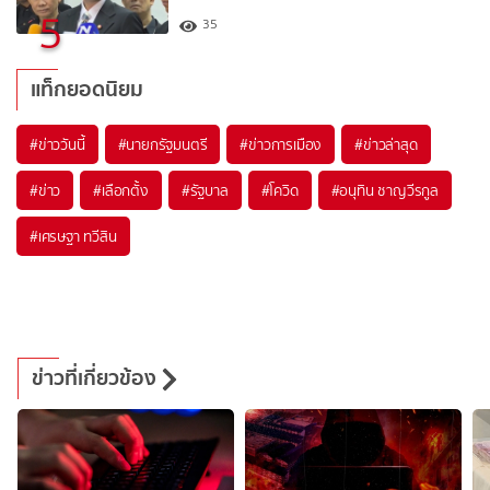
5
35
แท็กยอดนิยม
#
ข่าววันนี้
#
นายกรัฐมนตรี
#
ข่าวการเมือง
#
ข่าวล่าสุด
#
ข่าว
#
เลือกตั้ง
#
รัฐบาล
#
โควิด
#
อนุทิน ชาญวีรกูล
#
เศรษฐา ทวีสิน
ข่าวที่เกี่ยวข้อง