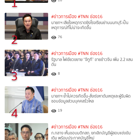
1
18
#ข่าวการเมือง
#TNN ช่อง16
นายกฯ เสียใจเหตุกราดยิงโรงเรียนย่านนนทบุรี เป็น
เหตุการณ์ที่ไม่น่าจะเกิดขึ้น
2
76
#ข่าวการเมือง
#TNN ช่อง16
รัฐบาล ไฟเขียวขยาย “จีทูที” ขายข้าวจีน เพิ่ม 2.2 แสน
ตัน
3
8
#ข่าวการเมือง
#TNN ช่อง16
นายกฯ ย้ำไม่ควรเกิดขึ้น-สั่งเร่งหาต้นเหตุและผู้รับผิด
ชอบข้อมูลส่วนบุคคลรั่วไหล
4
19
#ข่าวการเมือง
#TNN ช่อง16
ก.กลาง เห็นชอบมติกสถ. ยกเลิกบัญชีผู้สอบแข่งขัน
เดิม พร้อมประกาศบัญชีใหม่