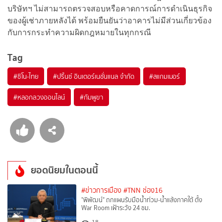
บริษัทฯ ไม่สามารถตรวจสอบหรือคาดการณ์การดำเนินธุรกิจ
ของผู้เช่าภายหลังได้ พร้อมยืนยันว่าอาคารไม่มีส่วนเกี่ยวข้อง
กับการกระทำความผิดกฎหมายในทุกกรณี
Tag
#
ซิโน-ไทย
#
ปริ้นซ์ อินเตอร์เนชั่นแนล จำกัด
#
สแกมเมอร์
#
หลอกลวงออนไลน์
#
กัมพูขา
ยอดนิยมในตอนนี้
#ข่าวการเมือง
#TNN ช่อง16
"พิพัฒน์" ถกแผนรับมือน้ำท่วม-น้ำแล้งภาคใต้ ตั้ง
War Room เฝ้าระวัง 24 ชม.