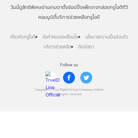
วันนี้
ดู
สิทธิพิเศษ
อ่าน
เกม
ตาตั้ง
ช้อปปิ้ง
แพ็กเกจ
กล่องทรูไอดีทีวี
คอมมูนิตี้
บริการช่วยเหลือทรูไอดี
เกี่ยวกับทรูไอดี
ข้อกำหนดและเงื่อนไข
นโยบายความเป็นส่วนตัว
บริการช่วยเหลือ
ติดต่อเรา
Follow us
Copyright © True Digital Group Company Limited.
All rights reserved