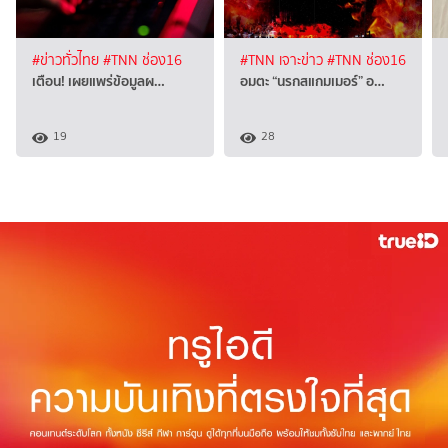
#ข่าวทั่วไทย
#TNN ช่อง16
#TNN เจาะข่าว
#TNN ช่อง16
เตือน! เผยแพร่ข้อมูลผ…
อมตะ “นรกสแกมเมอร์” อ…
19
28