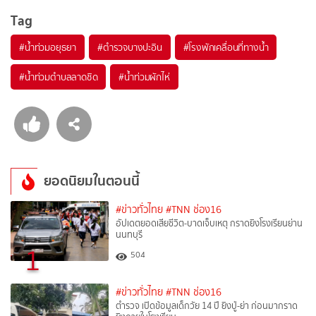
Tag
#
น้ำท่วมอยุธยา
#
ตำรวจบางปะอิน
#
โรงพักเคลื่อนที่ทางน้ำ
#
น้ำท่วมตำบลลาดชิด
#
น้ำท่วมผักไห่
ยอดนิยมในตอนนี้
#ข่าวทั่วไทย
#TNN ช่อง16
อัปเดตยอดเสียชีวิต-บาดเจ็บเหตุ กราดยิงโรงเรียนย่าน
นนทบุรี
1
504
#ข่าวทั่วไทย
#TNN ช่อง16
ตำรวจ เปิดข้อมูลเด็กวัย 14 ปี ยิงปู่-ย่า ก่อนมากราด