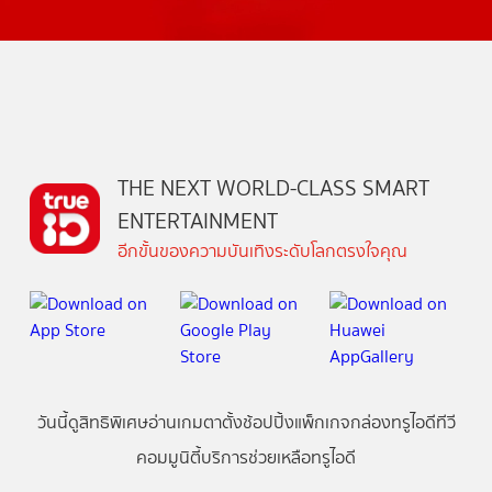
THE NEXT WORLD-CLASS SMART
ENTERTAINMENT
อีกขั้นของความบันเทิงระดับโลกตรงใจคุณ
วันนี้
ดู
สิทธิพิเศษ
อ่าน
เกม
ตาตั้ง
ช้อปปิ้ง
แพ็กเกจ
กล่องทรูไอดีทีวี
คอมมูนิตี้
บริการช่วยเหลือทรูไอดี