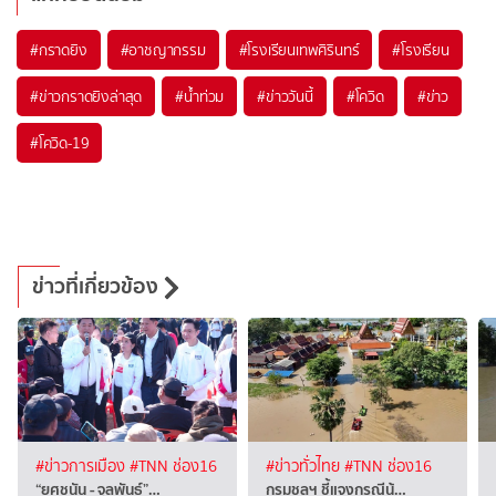
#
กราดยิง
#
อาชญากรรม
#
โรงเรียนเทพศิรินทร์
#
โรงเรียน
#
ข่าวกราดยิงล่าสุด
#
น้ำท่วม
#
ข่าววันนี้
#
โควิด
#
ข่าว
#
โควิด-19
ข่าวที่เกี่ยวข้อง
#ข่าวการเมือง
#TNN ช่อง16
#ข่าวทั่วไทย
#TNN ช่อง16
“ยศชนัน - จุลพันธ์”…
กรมชลฯ ชี้แจงกรณีน้…