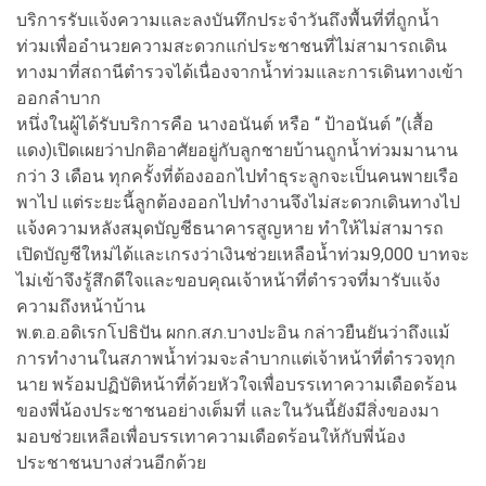
บริการรับแจ้งความและลงบันทึกประจำวันถึงพื้นที่ที่ถูกน้ำ
ท่วมเพื่ออำนวยความสะดวกแก่ประชาชนที่ไม่สามารถเดิน
ทางมาที่สถานีตำรวจได้เนื่องจากน้ำท่วมและการเดินทางเข้า
ออกลำบาก
หนึ่งในผู้ได้รับบริการคือ นางอนันต์ หรือ “ ป้าอนันต์ ”(เสื้อ
แดง)เปิดเผยว่าปกติอาศัยอยู่กับลูกชายบ้านถูกน้ำท่วมมานาน
กว่า 3 เดือน ทุกครั้งที่ต้องออกไปทำธุระลูกจะเป็นคนพายเรือ
พาไป แต่ระยะนี้ลูกต้องออกไปทำงานจึงไม่สะดวกเดินทางไป
แจ้งความหลังสมุดบัญชีธนาคารสูญหาย ทำให้ไม่สามารถ
เปิดบัญชีใหม่ได้และเกรงว่าเงินช่วยเหลือน้ำท่วม9,000 บาทจะ
ไม่เข้าจึงรู้สึกดีใจและขอบคุณเจ้าหน้าที่ตำรวจที่มารับแจ้ง
ความถึงหน้าบ้าน
พ.ต.อ.อดิเรกโปธิปัน ผกก.สภ.บางปะอิน กล่าวยืนยันว่าถึงแม้
การทำงานในสภาพน้ำท่วมจะลำบากแต่เจ้าหน้าที่ตำรวจทุก
นาย พร้อมปฏิบัติหน้าที่ด้วยหัวใจเพื่อบรรเทาความเดือดร้อน
ของพี่น้องประชาชนอย่างเต็มที่ และในวันนี้ยังมีสิ่งของมา
มอบช่วยเหลือเพื่อบรรเทาความเดือดร้อนให้กับพี่น้อง
ประชาชนบางส่วนอีกด้วย