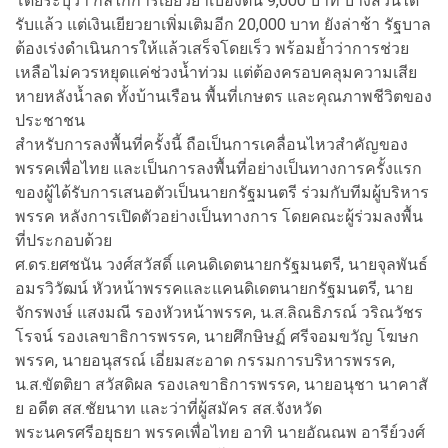
โดยระบุว่า กลไกการเยียวยาเบื้องต้น 9,000 บาท บางส่วนได้
รับแล้ว แต่เงินเยียวยาเพิ่มเติมอีก 20,000 บาท ยังล่าช้า รัฐบาล
ต้องเร่งดำเนินการให้แล้วเสร็จโดยเร็ว พร้อมย้ำว่าการช่วย
เหลือไม่ควรหยุดแค่ช่วงน้ำท่วม แต่ต้องครอบคลุมความเสีย
หายหลังน้ำลด ทั้งบ้านเรือน พื้นที่เกษตร และคุณภาพชีวิตของ
ประชาชน
สำหรับการลงพื้นที่ครั้งนี้ ถือเป็นการเคลื่อนไหวสำคัญของ
พรรคเพื่อไทย และเป็นการลงพื้นที่อย่างเป็นทางการครั้งแรก
ของผู้ได้รับการเสนอตัวเป็นนายกรัฐมนตรี ร่วมกับทีมผู้บริหาร
พรรค หลังการเปิดตัวอย่างเป็นทางการ โดยคณะผู้ร่วมลงพื้น
ที่ประกอบด้วย
ศ.ดร.ยศชนัน วงศ์สวัสดิ์ แคนดิเดตนายกรัฐมนตรี, นายจุลพันธ์
อมรวิวัฒน์ หัวหน้าพรรคและแคนดิเดตนายกรัฐมนตรี, นาย
จักรพงษ์ แสงมณี รองหัวหน้าพรรค, น.ส.ลิณธิภรณ์ วริณวัชร
โรจน์ รองเลขาธิการพรรค, นายศึกษิษฏ์ ศรีจอมขวัญ โฆษก
พรรค, นายอนุสรณ์ เอี่ยมสะอาด กรรมการบริหารพรรค,
น.ส.ขัตติยา สวัสดิผล รองเลขาธิการพรรค, นายอนุชา นาคาสั
ย อดีต สส.ชัยนาท และว่าที่ผู้สมัคร สส.จังหวัด
พระนครศรีอยุธยา พรรคเพื่อไทย อาทิ นายอัณณพ อารีย์วงศ์