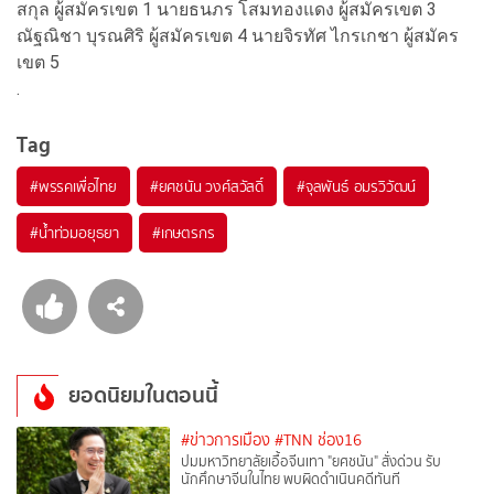
สกุล ผู้สมัครเขต 1 นายธนภร โสมทองแดง ผู้สมัครเขต 3
ณัฐณิชา บุรณศิริ ผู้สมัครเขต 4 นายจิรทัศ ไกรเกชา ผู้สมัคร
เขต 5
.
Tag
#
พรรคเพื่อไทย
#
ยศชนัน วงศ์สวัสดิ์
#
จุลพันธ์ อมรวิวัฒน์
#
น้ำท่วมอยุธยา
#
เกษตรกร
ยอดนิยมในตอนนี้
#ข่าวการเมือง
#TNN ช่อง16
ปมมหาวิทยาลัยเอื้อจีนเทา "ยศชนัน" สั่งด่วน รับ
นักศึกษาจีนในไทย พบผิดดำเนินคดีทันที