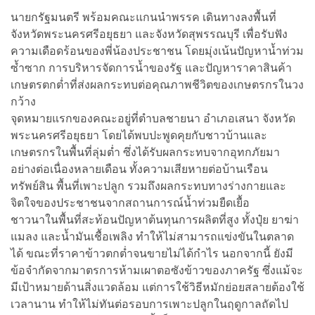
นายกรัฐมนตรี พร้อมคณะแกนนำพรรค เดินทางลงพื้นที่
จังหวัดพระนครศรีอยุธยา และจังหวัดสุพรรณบุรี เพื่อรับฟัง
ความเดือดร้อนของพี่น้องประชาชน โดยมุ่งเน้นปัญหาน้ำท่วม
ซ้ำซาก การบริหารจัดการน้ำของรัฐ และปัญหาราคาสินค้า
เกษตรตกต่ำที่ส่งผลกระทบต่อคุณภาพชีวิตของเกษตรกรในวง
กว้าง
จุดหมายแรกของคณะอยู่ที่ตำบลชายนา อำเภอเสนา จังหวัด
พระนครศรีอยุธยา โดยได้พบปะพูดคุยกับชาวบ้านและ
เกษตรกรในพื้นที่ลุ่มต่ำ ซึ่งได้รับผลกระทบจากอุทกภัยมา
อย่างต่อเนื่องหลายเดือน ทั้งความเสียหายต่อบ้านเรือน
ทรัพย์สิน พื้นที่เพาะปลูก รวมถึงผลกระทบทางร่างกายและ
จิตใจของประชาชนจากสถานการณ์น้ำท่วมยืดเยื้อ
ชาวนาในพื้นที่สะท้อนปัญหาต้นทุนการผลิตที่สูง ทั้งปุ๋ย ยาฆ่า
แมลง และน้ำมันเชื้อเพลิง ทำให้ไม่สามารถแข่งขันในตลาด
ได้ ขณะที่ราคาข้าวตกต่ำจนขายไม่ได้กำไร นอกจากนี้ ยังมี
ข้อจำกัดจากมาตรการห้ามเผาตอซังข้าวของภาครัฐ ซึ่งแม้จะ
มีเป้าหมายด้านสิ่งแวดล้อม แต่การใช้วิธีหมักย่อยสลายต้องใช้
เวลานาน ทำให้ไม่ทันต่อรอบการเพาะปลูกในฤดูกาลถัดไป