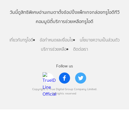
วันนี้
ดู
สิทธิพิเศษ
อ่าน
เกม
ตาตั้ง
ช้อปปิ้ง
แพ็กเกจ
กล่องทรูไอดีทีวี
คอมมูนิตี้
บริการช่วยเหลือทรูไอดี
เกี่ยวกับทรูไอดี
ข้อกำหนดและเงื่อนไข
นโยบายความเป็นส่วนตัว
บริการช่วยเหลือ
ติดต่อเรา
Follow us
Copyright © True Digital Group Company Limited.
All rights reserved