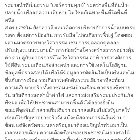
ระบายน้ำที่เป็นธรรม “แชร์ความทุกข์” ระหว่างพื้นที่ต้นน้ำ-
ปลายน้ำ เพื่อลดความเสียหาย ไม่ใช่แก้เฉพาะพื้นที่ใดพื้นที่
หนึ่ง
ศ.ดร.ยศชนัน ยังกล่าวถึงแนวคิดการบริหารจัดการน้ำแบบครบ
วงจร ตั้งแต่การป้องกัน การรับมือ ไปจนถึงการฟื้นฟู โดยผสม
ผสานมาตรการทางวิศวกรรม เช่น การขุดลอกคูคลอง
ปรับปรุงระบบระบายน้ำ การก่อสร้างโครงสร้างถาวรอย่างคุ้ม
ค่า ควบคู่กับมาตรการที่ไม่ใช่วิศวกรรม อาทิ การวางผังการ
ใช้ที่ดิน ระบบเตือนภัยล่วงหน้า และการใช้เทคโนโลยีฐาน
ข้อมูลที่ตรวจสอบได้ เพื่อให้ข้อมูลการตัดสินใจเป็นจริงและไม่
ขึ้นกับการเมือง รวมถึงการผลักดันระบบเยียวยาที่สะท้อน
ความเสียหายจริง ทั้งค่าซ่อมแซมบ้านเรือน ค่าครองชีพราย
วัน สวัสดิการลดค่าน้ำค่าไฟ และการส่งเสริมระบบประกันภัย
พืชผล เพื่อให้ประชาชนสามารถฟื้นตัวได้อย่างยั่งยืน
ขณะที่จุลพันธ์ กล่าวเพิ่มเติมว่า อยากส่งเสียงไปยังรัฐบาลให้
เร่งแก้ไขปัญหาอย่างจริงจัง แม้จะมีสถานการณ์อื่นเข้ามา
ซ้อน แต่จังหวัดพระนครศรีอยุธยาต้องเผชิญน้ำท่วมมาเป็น
เวลาหลายเดือน ความเดือดร้อนของประชาชนไม่อาจรอได้