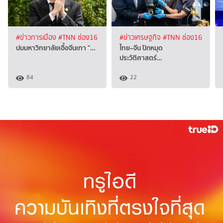
#ข่าวการเมือง
#TNN ช่อง16
#ข่าวเศรษฐกิจ
#TNN ช่อง16
ปมมหาวิทยาลัยเอื้อจีนเทา "…
ไทย–จีน ปักหมุด
ประวัติศาสตร์…
84
22