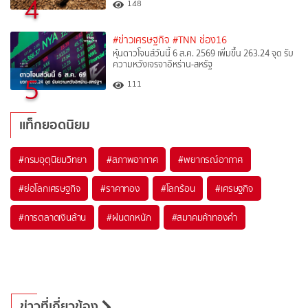
4
148
#ข่าวเศรษฐกิจ
#TNN ช่อง16
หุ้นดาวโจนส์วันนี้ 6 ส.ค. 2569 เพิ่มขึ้น 263.24 จุด รับ
ความหวังเจรจาอิหร่าน-สหรัฐ
5
111
แท็กยอดนิยม
#
กรมอุตุนิยมวิทยา
#
สภาพอากาศ
#
พยากรณ์อากาศ
#
ย่อโลกเศรษฐกิจ
#
ราคาทอง
#
โลกร้อน
#
เศรษฐกิจ
#
การตลาดเงินล้าน
#
ฝนตกหนัก
#
สมาคมค้าทองคำ
ข่าวที่เกี่ยวข้อง