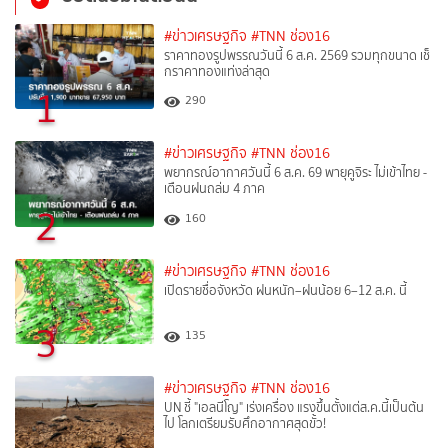
#ข่าวเศรษฐกิจ
#TNN ช่อง16
ราคาทองรูปพรรณวันนี้ 6 ส.ค. 2569 รวมทุกขนาด เช็
กราคาทองแท่งล่าสุด
1
290
#ข่าวเศรษฐกิจ
#TNN ช่อง16
พยากรณ์อากาศวันนี้ 6 ส.ค. 69 พายุคูจิระ ไม่เข้าไทย -
เตือนฝนถล่ม 4 ภาค
2
160
#ข่าวเศรษฐกิจ
#TNN ช่อง16
เปิดรายชื่อจังหวัด ฝนหนัก–ฝนน้อย 6–12 ส.ค. นี้
3
135
#ข่าวเศรษฐกิจ
#TNN ช่อง16
UN ชี้ "เอลนีโญ" เร่งเครื่อง แรงขึ้นตั้งแต่ส.ค.นี้เป็นต้น
ไป โลกเตรียมรับศึกอากาศสุดขั้ว!