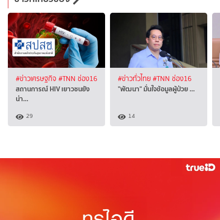
#ข่าวเศรษฐกิจ
#TNN ช่อง16
#ข่าวทั่วไทย
#TNN ช่อง16
สถานการณ์ HIV เยาวชนยัง
"พัฒนา" มั่นใจข้อมูลผู้ป่วย …
น่า…
29
14