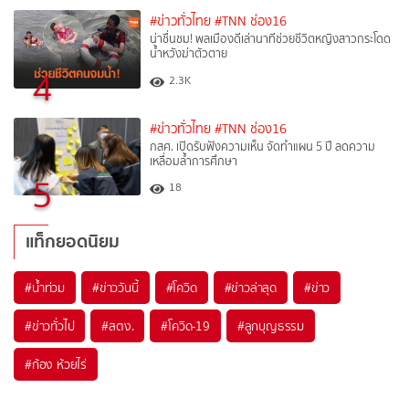
#ข่าวทั่วไทย
#TNN ช่อง16
น่าชื่นชม! พลเมืองดีเล่านาทีช่วยชีวิตหญิงสาวกระโดด
น้ำหวังฆ่าตัวตาย
4
2.3K
#ข่าวทั่วไทย
#TNN ช่อง16
กสศ. เปิดรับฟังความเห็น จัดทำแผน 5 ปี ลดความ
เหลื่อมล้ำการศึกษา
5
18
แท็กยอดนิยม
#
น้ำท่วม
#
ข่าววันนี้
#
โควิด
#
ข่าวล่าสุด
#
ข่าว
#
ข่าวทั่วไป
#
สตง.
#
โควิด-19
#
ลูกบุญธรรม
#
ก้อง ห้วยไร่