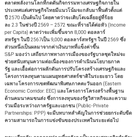
ตลาดพลังงานโลกที่กดดันกิจกรรมทางเศรษฐกิจภายใน
ประเทศแต่เศรษฐกิจไทยมีแนวโน้มจะกลับมาฟื้นตัวตั้งแต่
ปี
2570
เป็นต้นไป
โดยคาดว่าจะเติบโตเฉลี่ยอยู่ที่ร้อย
ละ
2.3
ในช่วงปี
2569 – 2572
ขณะที่รายได้ต่อหัว
(Income
per Capita)
คาดว่าจะเพิ่มขึ้นจาก
8,000
ดอลลาร์
สหรัฐฯ
ในปี
2567
เป็น
9,000
ดอลลาร์สหรัฐฯ
ในปี
2569
ซึ่ง
ส่วนหนึ่งเป็นผลมาจากค่าเงินบาทที่แข็งค่าขึ้น
S&P
มองว่า
เสถียรภาพทางการเมืองของรัฐบาลชุดใหม่จะ
ช่วยสนับสนุนความต่อเนื่องของการดำเนินนโยบายภาค
รัฐ
และเอื้อต่อการผลักดันการปรับโครงสร้างเศรษฐกิจและ
โครงการลงทุนตามแผนยุทธศาสตร์ชาติในระยะยาว
โดย
เฉพาะโครงการเขตพัฒนาพิเศษภาคตะวันออก
(Eastern
Economic Corridor: EEC)
และโครงการโครงสร้างพื้นฐาน
ด้านคมนาคมขนส่ง ซึ่งการลงทุนของรัฐวิสาหกิจและความ
ร่วมมือระหว่างภาครัฐและเอกชน
(Public-Private
Partnerships: PPP)
จะมีบทบาทสำคัญในการช่วยยกระดับขีด
ความสามารถในการแข่งขันของประเทศในระยะต่อไป