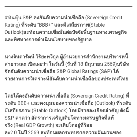
#ทันหุ้น S&P
คงอันดับความน่าเชื่อถือ
(Sovereign Credit
Rating)
ที่ระดับ
“BBB+”
และมีเสถียรภาพ
(Stable
Outlook)
สะท้อนความเชื่อมั่นต่อปัจจัยพื้นฐานทางเศรษฐกิจ
และทิศทางการดำเนินนโยบายของรัฐบาล
นางจินดารัตน์
วิริยะทวีกุล
ผู้อำนวยการสำนักงานบริหารหนี้
สาธารณะ
เปิดเผยว่า
ในวันนี้
(
วันที่
18
มิถุนายน
2569)
บริษัท
จัดอันดับความน่าเชื่อถือ
S&P Global Ratings (S&P)
ได้
รายงานการวิเคราะห์อันดับความน่าเชื่อถือของประเทศไทย
โดยได้คงอันดับความน่าเชื่อถือ
(Sovereign Credit Rating)
ที่
ระดับ
BBB+
และคงมุมมองความน่าเชื่อถือ
(Outlook)
ที่ระดับ
มี
เสถียรภาพ
(Stable Outlook)
โดยมีรายละเอียดสำคัญ
ดังนี้
S&P
คาดว่า
อัตราการเจริญเติบโตทางเศรษฐกิจที่แท้
จริง
(Real GDP Growth)
จะเติบโตอยู่ที่ร้อย
ละ
2.0
ในปี
2569
สะท้อนผลกระทบจากความผันผวนของ