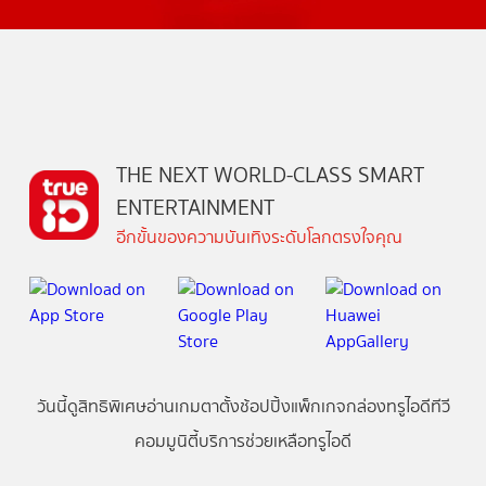
THE NEXT WORLD-CLASS SMART
ENTERTAINMENT
อีกขั้นของความบันเทิงระดับโลกตรงใจคุณ
วันนี้
ดู
สิทธิพิเศษ
อ่าน
เกม
ตาตั้ง
ช้อปปิ้ง
แพ็กเกจ
กล่องทรูไอดีทีวี
คอมมูนิตี้
บริการช่วยเหลือทรูไอดี