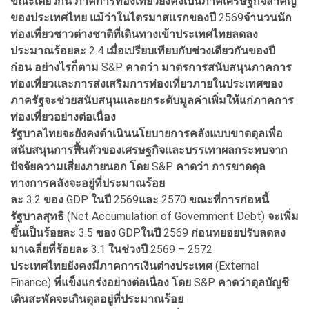
ขณะเดียวกัน
ภาคการท่องเที่ยวยังคงเป็นภาคเศรษฐกิจสำคัญ
ของประเทศไทย
แม้ว่าในไตรมาสแรกของปี
2569
จำนวนนัก
ท่องเที่ยวชาวต่างชาติที่เดินทางเข้าประเทศไทยลดลง
ประมาณร้อยละ
2.4
เมื่อเปรียบเทียบกับช่วงเดียวกันของปี
ก่อน
อย่างไรก็ตาม
S&P
คาดว่า
มาตรการสนับสนุนภาคการ
ท่องเที่ยวและการส่งเสริมการท่องเที่ยวภายในประเทศของ
ภาครัฐจะช่วยสนับสนุนและยกระดับมูลค่าเพิ่มให้แก่ภาคการ
ท่องเที่ยวอย่างต่อเนื่อง
รัฐบาลไทยจะยังคงดำเนินนโยบายการคลังแบบขาดดุลเพื่อ
สนับสนุนการฟื้นตัวของเศรษฐกิจและบรรเทาผลกระทบจาก
ปัจจัยความเสี่ยงภายนอก
โดย
S&P
คาดว่า
การขาดดุล
ทางการคลังจะอยู่ที่ประมาณร้อย
ละ
3.2
ของ
GDP
ในปี
2569
และ
2570
ขณะที่การก่อหนี้
รัฐบาลสุทธิ
(Net Accumulation of Government Debt)
จะเพิ่ม
ขึ้นเป็นร้อยละ
3.5
ของ
GDP
ในปี
2569
ก่อนทยอยปรับลดลง
มาเฉลี่ยที่ร้อยละ
3.1
ในช่วงปี
2569 – 2572
ประเทศไทยยังคงมีภาคการเงินต่างประเทศ
(External
Finance)
ที่แข็งแกร่งอย่างต่อเนื่อง
โดย
S&P
คาดว่าดุลบัญชี
เดินสะพัดจะเกินดุลอยู่ที่ประมาณร้อย