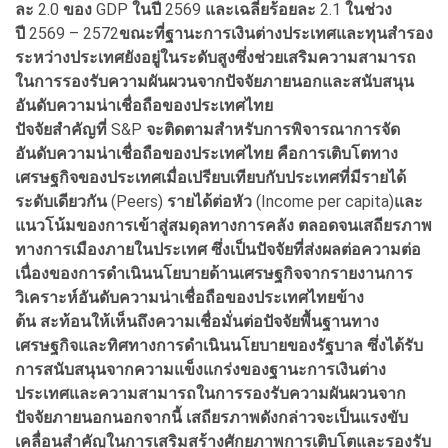
ละ
2.0
ของ
GDP
ในปี
2569
และเฉลี่ยร้อยละ
2.1
ในช่วง
ปี
2569 – 2572
ขณะที่ฐานะการเงินต่างประเทศและทุนสำรอง
ระหว่างประเทศยังอยู่ในระดับสูง
ซึ่งช่วยเสริมความสามารถ
ในการรองรับความผันผวนจากปัจจัยภายนอกและสนับสนุน
อันดับความน่าเชื่อถือของประเทศไทย
ปัจจัยสำคัญที่
S&P
จะติดตามสำหรับการพิจารณาการจัด
อันดับความน่าเชื่อถือของประเทศไทย
คือ
การเติบโตทาง
เศรษฐกิจของประเทศเมื่อเปรียบเทียบกับประเทศที่มีรายได้
ระดับเดียวกัน
(Peers)
รายได้ต่อหัว
(Income per capita)
และ
แนวโน้มของการเข้าสู่สมดุลทางการคลัง
ตลอดจนเสถียรภาพ
ทางการเมืองภายในประเทศ
ซึ่งเป็นปัจจัยที่ส่งผลต่อความต่อ
เนื่องของการดำเนินนโยบายด้านเศรษฐกิจจากรายงานการ
วิเคราะห์อันดับความน่าเชื่อถือของประเทศไทยข้าง
ต้น
สะท้อนให้เห็นถึงความเชื่อมั่นต่อปัจจัยพื้นฐานทาง
เศรษฐกิจและทิศทางการดำเนินนโยบายของรัฐบาล
ซึ่งได้รับ
การสนับสนุนจากความแข็งแกร่งของฐานะการเงินต่าง
ประเทศและความสามารถในการรองรับความผันผวนจาก
ปัจจัยภายนอก
นอกจากนี้
เสถียรภาพดังกล่าวจะเป็นแรงขับ
เคลื่อนสำคัญในการเสริมสร้างศักยภาพการเติบโตและรองรับ