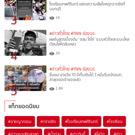
โรงเรียนเทพศิรินทร์ แสดงความเสียใจเหตุกราดยิงที่
นนทบุรี
3
16
#ข่าวทั่วไทย
#TNN ช่อง16
ผลชันสูตรเบื้องต้น “ฮลุน โซโล่” ระบบหัวใจและระบบไหล
เวียนโลหิตล้มเหลว
4
20
#ข่าวทั่วไทย
#TNN ช่อง16
ชื่นชม! ยายวัย 70 ปีเก็บเงินได้ 3 หมื่นรีบแจ้งจนท.
ล่าสุดเจอเจ้าของแล้ว
5
1.8K
แท็กยอดนิยม
#
อาชญากรรม
#
กราดยิง
#
โรงเรียนเทพศิรินทร์
#
โรงเรียน
#
ข่าวกราดยิงล่าสุด
#
น้ำท่วม
#
ข่าววันนี้
#
โควิด
#
ข่าว