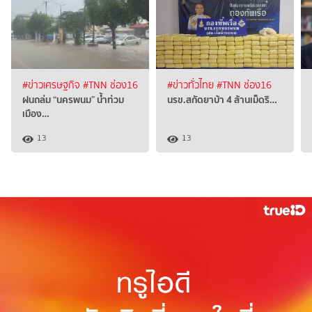
#ข่าวเศรษฐกิจ
#TNN ช่อง16
#ข่าวทั่วไทย
#TNN ช่อง16
ฝนถล่ม “นครพนม” น้ำท่วม
นรข.สกัดยาบ้า 4 ล้านเม็ดริ…
เมือง…
13
13