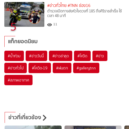
#ข่าวทั่วไทย
#TNN ช่อง16
ตำรวจเปิดทางส่งหัวใจดวงที่ 185 ถึงศิริราชสำเร็จ ใช้
เวลา 48 นาที
5
11
แท็กยอดนิยม
#
น้ำท่วม
#
ข่าววันนี้
#
ข่าวล่าสุด
#
โควิด
#
ข่าว
#
ข่าวทั่วไป
#
โควิด-19
#
ฝนตก
#
gallerytnn
#
สภาพอากาศ
ข่าวที่เกี่ยวข้อง