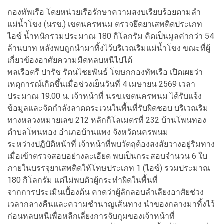
กองทัพเรือ โดยหน่วยเรือรักษาความสงบเรียบร้อยตามลำ
แม่น้ำโขง (นรข.) เขตนครพนม ตรวจยึดยาเสพติดประเภท
ไอซ์ น้ำหนักรวมประมาณ 180 กิโลกรัม คิดเป็นมูลค่ากว่า 54
ล้านบาท หลังพบถูกนำมาทิ้งไว้บริเวณริมแม่น้ำโขง ขณะที่ผู้
เกี่ยวข้องอาศัยความมืดหลบหนีไปได้
พลเรือตรี ปารัช รัตนไชยพันธ์ โฆษกกองทัพเรือ เปิดเผยว่า
เหตุการณ์เกิดขึ้นเมื่อช่วงเย็นวันที่ 4 เมษายน 2569 เวลา
ประมาณ 19.00 น. เจ้าหน้าที่ นรข.เขตนครพนม ได้รับแจ้ง
ข้อมูลและจัดกำลังลาดตระเวนในพื้นที่รับผิดชอบ บริเวณริม
ทางหลวงหมายเลข 212 หลักกิโลเมตรที่ 232 บ้านโพนทอง
ตำบลโพนทอง อำเภอบ้านแพง จังหวัดนครพนม
ระหว่างปฏิบัติหน้าที่ เจ้าหน้าที่พบวัตถุต้องสงสัยวางอยู่ริมทาง
เมื่อเข้าตรวจสอบอย่างละเอียด พบเป็นกระสอบจำนวน 6 ใบ
ภายในบรรจุยาเสพติดให้โทษประเภท 1 (ไอซ์) รวมประมาณ
180 กิโลกรัม แต่ไม่พบตัวผู้กระทำผิดในพื้นที่
จากการประเมินเบื้องต้น คาดว่าผู้ลักลอบลำเลียงอาศัยช่วง
เวลากลางคืนและความชำนาญเส้นทาง นำของกลางมาทิ้งไว้
ก่อนหลบหนีเพื่อหลีกเลี่ยงการจับกุมของเจ้าหน้าที่