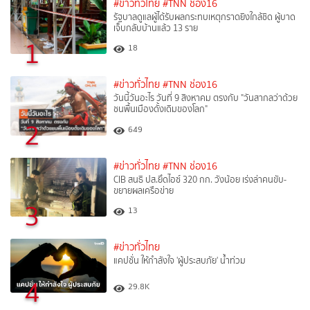
#ข่าวทั่วไทย
#TNN ช่อง16
รัฐบาลดูแลผู้ได้รับผลกระทบเหตุกราดยิงใกล้ชิด ผู้บาด
เจ็บกลับบ้านแล้ว 13 ราย
1
18
#ข่าวทั่วไทย
#TNN ช่อง16
วันนี้วันอะไร วันที่ 9 สิงหาคม ตรงกับ "วันสากลว่าด้วย
ชนพื้นเมืองดั้งเดิมของโลก"
2
649
#ข่าวทั่วไทย
#TNN ช่อง16
CIB สนธิ ปส.ยึดไอซ์ 320 กก. วังน้อย เร่งล่าคนขับ-
ขยายผลเครือข่าย
3
13
#ข่าวทั่วไทย
แคปชั่น ให้กำลังใจ 'ผู้ประสบภัย' น้ำท่วม
4
29.8K