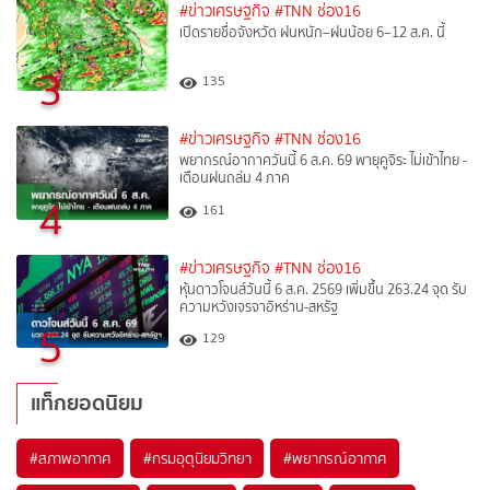
#ข่าวเศรษฐกิจ
#TNN ช่อง16
เปิดรายชื่อจังหวัด ฝนหนัก–ฝนน้อย 6–12 ส.ค. นี้
3
135
#ข่าวเศรษฐกิจ
#TNN ช่อง16
พยากรณ์อากาศวันนี้ 6 ส.ค. 69 พายุคูจิระ ไม่เข้าไทย -
เตือนฝนถล่ม 4 ภาค
4
161
#ข่าวเศรษฐกิจ
#TNN ช่อง16
หุ้นดาวโจนส์วันนี้ 6 ส.ค. 2569 เพิ่มขึ้น 263.24 จุด รับ
ความหวังเจรจาอิหร่าน-สหรัฐ
5
129
แท็กยอดนิยม
#
สภาพอากาศ
#
กรมอุตุนิยมวิทยา
#
พยากรณ์อากาศ