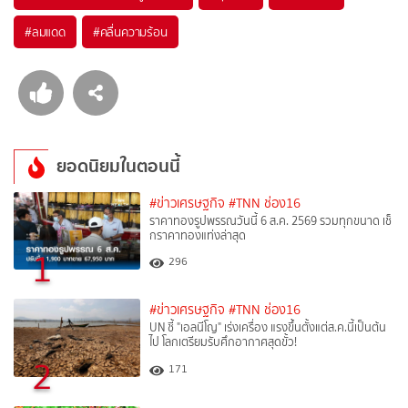
#
ลมแดด
#
คลื่นความร้อน
ยอดนิยมในตอนนี้
#ข่าวเศรษฐกิจ
#TNN ช่อง16
ราคาทองรูปพรรณวันนี้ 6 ส.ค. 2569 รวมทุกขนาด เช็
กราคาทองแท่งล่าสุด
1
296
#ข่าวเศรษฐกิจ
#TNN ช่อง16
UN ชี้ "เอลนีโญ" เร่งเครื่อง แรงขึ้นตั้งแต่ส.ค.นี้เป็นต้น
ไป โลกเตรียมรับศึกอากาศสุดขั้ว!
2
171