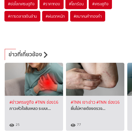
#
ย่อโลกเศรษฐกิจ
#
ราคาทอง
#
โลกร้อน
#
เศรษฐกิจ
#
การตลาดเงินล้าน
#
ฝนตกหนัก
#
สมาคมค้าทองคำ
ข่าวที่เกี่ยวข้อง
#ข่าวเศรษฐกิจ
#TNN ช่อง16
#TNN เจาะข่าว
#TNN ช่อง16
ภาวะหัวใจล้มเหลว ระบบเ…
ผื่นไม่หายต้องตรวจ…
25
77