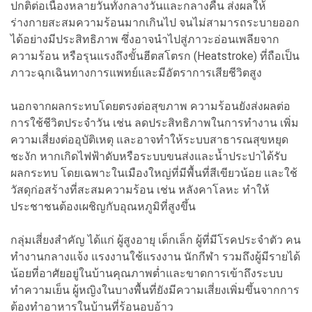
ปกติต่อเนื่องหลายวันทั้งกลางวันและกลางคืน ส่งผลให้
ร่างกายสะสมความร้อนมากเกินไป จนไม่สามารถระบายออก
ได้อย่างมีประสิทธิภาพ ซึ่งอาจนำไปสู่ภาวะอ่อนเพลียจาก
ความร้อน หรือรุนแรงถึงขั้นฮีตสโตรก (Heatstroke) ที่ถือเป็น
ภาวะฉุกเฉินทางการแพทย์และมีอัตราการเสียชีวิตสูง
นอกจากผลกระทบโดยตรงต่อสุขภาพ ความร้อนยังส่งผลต่อ
การใช้ชีวิตประจำวัน เช่น ลดประสิทธิภาพในการทำงาน เพิ่ม
ความเสี่ยงต่ออุบัติเหตุ และอาจทำให้ระบบสาธารณสุขหยุด
ชะงัก หากเกิดไฟฟ้าดับหรือระบบขนส่งและน้ำประปาได้รับ
ผลกระทบ โดยเฉพาะในเมืองใหญ่ที่มีพื้นที่สีเขียวน้อย และใช้
วัสดุก่อสร้างที่สะสมความร้อน เช่น หลังคาโลหะ ทำให้
ประชาชนต้องเผชิญกับอุณหภูมิที่สูงขึ้น
กลุ่มเสี่ยงสำคัญ ได้แก่ ผู้สูงอายุ เด็กเล็ก ผู้ที่มีโรคประจำตัว คน
ทำงานกลางแจ้ง แรงงานใช้แรงงาน นักกีฬา รวมถึงผู้มีรายได้
น้อยที่อาศัยอยู่ในบ้านคุณภาพต่ำและขาดการเข้าถึงระบบ
ทำความเย็น ผู้หญิงในบางพื้นที่ยังมีความเสี่ยงเพิ่มขึ้นจากการ
ต้องทำอาหารในบ้านที่ร้อนอบอ้าว