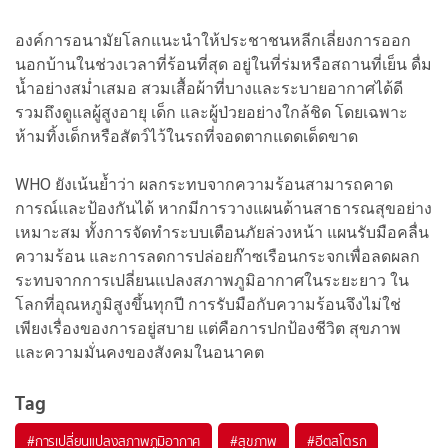
องค์การอนามัยโลกแนะนำให้ประชาชนหลีกเลี่ยงการออก
นอกบ้านในช่วงเวลาที่ร้อนที่สุด อยู่ในที่ร่มหรือสถานที่เย็น ดื่ม
น้ำอย่างสม่ำเสมอ สวมเสื้อผ้าที่บางและระบายอากาศได้ดี
รวมถึงดูแลผู้สูงอายุ เด็ก และผู้ป่วยอย่างใกล้ชิด โดยเฉพาะ
ห้ามทิ้งเด็กหรือสัตว์ไว้ในรถที่จอดตากแดดเด็ดขาด
WHO ยังเน้นย้ำว่า ผลกระทบจากความร้อนสามารถคาด
การณ์และป้องกันได้ หากมีการวางแผนด้านสาธารณสุขอย่าง
เหมาะสม ทั้งการจัดทำระบบเตือนภัยล่วงหน้า แผนรับมือคลื่น
ความร้อน และการลดการปล่อยก๊าซเรือนกระจกเพื่อลดผลก
ระทบจากการเปลี่ยนแปลงสภาพภูมิอากาศในระยะยาว ใน
โลกที่อุณหภูมิสูงขึ้นทุกปี การรับมือกับความร้อนจึงไม่ใช่
เพียงเรื่องของการอยู่สบาย แต่คือการปกป้องชีวิต สุขภาพ
และความมั่นคงของสังคมในอนาคต
Tag
#
การเปลี่ยนแปลงสภาพภูมิอากาศ
#
สุขภาพ
#
ฮีตสโตรก