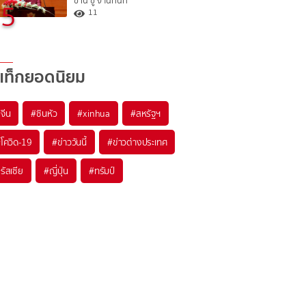
ซาน ซู จี ในทันที
5
11
แท็กยอดนิยม
#
จีน
#
ซินหัว
#
xinhua
#
สหรัฐฯ
#
โควิด-19
#
ข่าววันนี้
#
ข่าวต่างประเทศ
#
รัสเซีย
#
ญี่ปุ่น
#
ทรัมป์