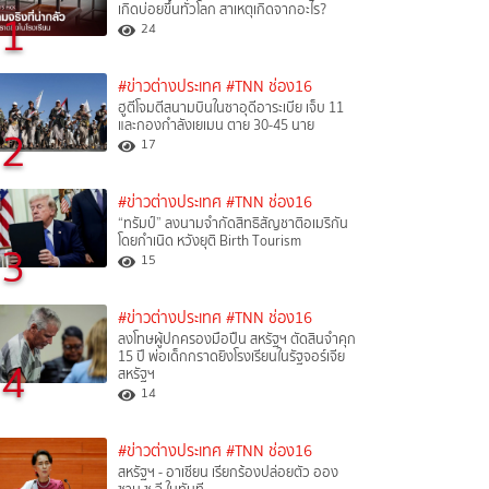
เกิดบ่อยขึ้นทั่วโลก สาเหตุเกิดจากอะไร?
1
24
#ข่าวต่างประเทศ
#TNN ช่อง16
ฮูตีโจมตีสนามบินในซาอุดีอาระเบีย เจ็บ 11
และกองกำลังเยเมน ตาย 30-45 นาย
2
17
#ข่าวต่างประเทศ
#TNN ช่อง16
“ทรัมป์” ลงนามจำกัดสิทธิสัญชาติอเมริกัน
โดยกำเนิด หวังยุติ Birth Tourism
3
15
#ข่าวต่างประเทศ
#TNN ช่อง16
ลงโทษผู้ปกครองมือปืน สหรัฐฯ ตัดสินจำคุก
15 ปี พ่อเด็กกราดยิงโรงเรียนในรัฐจอร์เจีย
4
สหรัฐฯ
14
#ข่าวต่างประเทศ
#TNN ช่อง16
สหรัฐฯ - อาเซียน เรียกร้องปล่อยตัว ออง