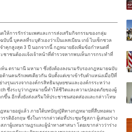
ดให้การรักร่วมเพศและการส่งเสริมกิจกรรมของกลุ่ม
ี้ บุคคลที่ระบุตัวเองว่าเป็นเลสเบียน เกย์ ไบเซ็กชวล
คุกสูงสุด 3 ปี นอกจากนี้ กฎหมายยังเพิ่มข้อกำหนดที่
้ประชาชนต้องแจ้งเจ้าหน้าที่ตำรวจหากพบเห็นการกระทำที่
อห์น ดรามานี มหามา ซึ่งยังต้องลงนามรับรองกฎหมายฉบับ
านคนรักเพศเดียวกัน นับตั้งแต่เขาเข้ารับตำแหน่งเมื่อปีที่
อย่างรุนแรงจากองค์กรสิทธิมนุษยชนและองค์กรระหว่าง
 ซึ่งระบุว่ากฎหมายนี้ทำให้ชีวิตและความปลอดภัยของผู้
ึ้น อีกทั้งยังส่งเสริมให้ประชาชนสอดส่องและกล่าวโทษ
ิดกฎหมายอยู่แล้ว ภายใต้บทบัญญัติทางกฎหมายที่สืบทอดมา
วรรดิอังกฤษ ซึ่งในการกล่าวต่อที่ประชุมรัฐสภา ผู้เสนอร่าง
ชิกสภาผู้แทนราษฎรและผู้นำทางศาสนา โดยเขากล่าวว่าร่าง