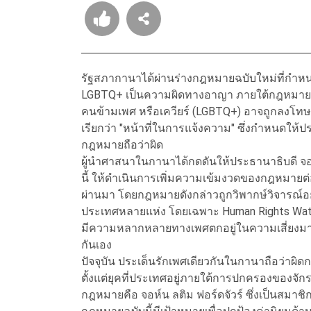
รัฐสภากานาได้ผ่านร่างกฎหมายฉบับใหม่ที่กำหน
LGBTQ+ เป็นความผิดทางอาญา ภายใต้กฎหมายฉบับน
คนข้ามเพศ หรือเควียร์ (LGBTQ+) อาจถูกลงโทษจำ
เรียกว่า "หน้าที่ในการแจ้งความ" ซึ่งกำหนดให
กฎหมายถือว่าผิด
ผู้นำศาสนาในกานาได้กดดันให้ประธานาธิบดี จ
นี้ ให้ดำเนินการเพิ่มความเข้มงวดของกฎหมายต่อต้
ผ่านมา โดยกฎหมายดังกล่าวถูกวิพากษ์วิจารณ์
ประเทศหลายแห่ง โดยเฉพาะ Human Rights Watch
มีความหลากหลายทางเพศตกอยู่ในความเสี่ยงมากข
กันเอง
ปัจจุบัน ประเด็นรักเพศเดียวกันในกานาถือว่าผ
ตั้งแต่ยุคที่ประเทศอยู่ภายใต้การปกครองของจักร
กฎหมายคือ จอห์น ลติม ฟอร์ดจัวร์ ซึ่งเป็นสมา