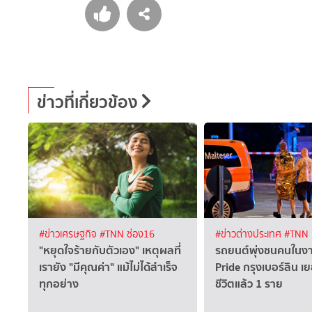
ข่าวที่เกี่ยวข้อง
#ข่าวเศรษฐกิจ
#TNN ช่อง16
#ข่าวต่างประเทศ
#TNN 
"หยุดใจร้ายกับตัวเอง" เหตุผลที่
รถยนต์พุ่งชนคนในงา
เรายัง "มีคุณค่า" แม้ไม่ได้สำเร็จ
Pride กรุงเบอร์ลิน เย
ทุกอย่าง
ชีวิตแล้ว 1 ราย