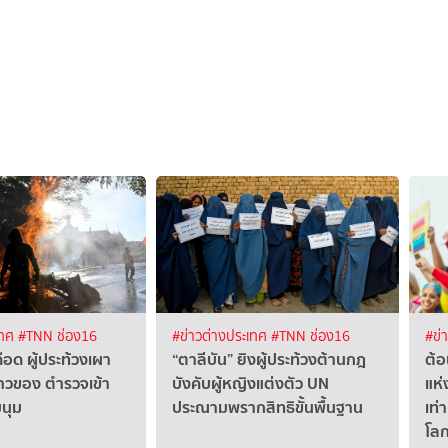
เทศ
#TNN ช่อง16
#ข่าวต่างประเทศ
#TNN ช่อง16
#ข่
ือด ผู้ประท้วงเผา
“ตาลีบัน” ยิงผู้ประท้วงต้านกฎ
ต้อ
าวของ ตำรวจเข้า
บังคับผู้หญิงแต่งตัว UN
แห่
นุม
ประณามพรากสิทธิขั้นพื้นฐาน
เท่
โล