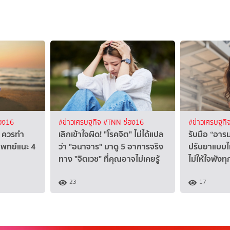
อง16
#ข่าวเศรษฐกิจ
#TNN ช่อง16
#ข่าวเศรษฐกิ
จ" ควรทำ
เลิกเข้าใจผิด! "โรคจิต" ไม่ได้แปล
รับมือ “อารม
ตแพทย์แนะ 4
ว่า "อนาจาร" มาดู 5 อาการจริง
ปรับยาแบบไห
ทาง "จิตเวช" ที่คุณอาจไม่เคยรู้
ไม่ให้ใจพังท
23
17