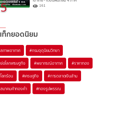
เข้าไทย - เตือนฝนถล่ม 4 ภาค
5
161
แท็กยอดนิยม
#
สภาพอากาศ
#
กรมอุตุนิยมวิทยา
#
ย่อโลกเศรษฐกิจ
#
พยากรณ์อากาศ
#
ราคาทอง
#
โลกร้อน
#
เศรษฐกิจ
#
การตลาดเงินล้าน
#
สมาคมค้าทองคำ
#
ทองรูปพรรณ