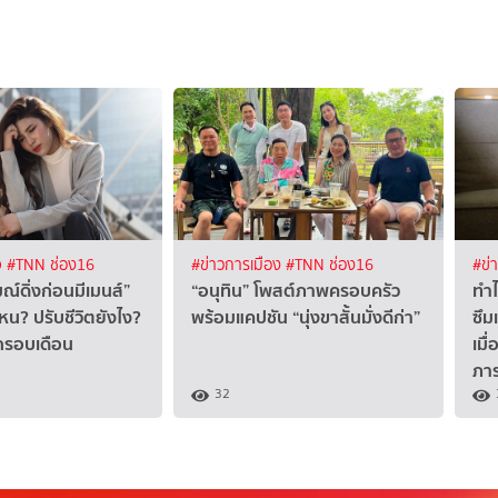
จ
#TNN ช่อง16
#ข่าวการเมือง
#TNN ช่อง16
#ข่
ณ์ดิ่งก่อนมีเมนส์”
“อนุทิน” โพสต์ภาพครอบครัว
ทำไ
น? ปรับชีวิตยังไง?
พร้อมแคปชัน “นุ่งขาสั้นมั่งดีก่า”
ซึม
ุกรอบเดือน
เมื
ภา
32