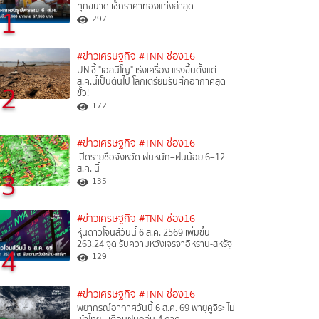
ทุกขนาด เช็กราคาทองแท่งล่าสุด
1
297
#ข่าวเศรษฐกิจ
#TNN ช่อง16
UN ชี้ "เอลนีโญ" เร่งเครื่อง แรงขึ้นตั้งแต่
ส.ค.นี้เป็นต้นไป โลกเตรียมรับศึกอากาศสุด
2
ขั้ว!
172
#ข่าวเศรษฐกิจ
#TNN ช่อง16
เปิดรายชื่อจังหวัด ฝนหนัก–ฝนน้อย 6–12
ส.ค. นี้
3
135
#ข่าวเศรษฐกิจ
#TNN ช่อง16
หุ้นดาวโจนส์วันนี้ 6 ส.ค. 2569 เพิ่มขึ้น
263.24 จุด รับความหวังเจรจาอิหร่าน-สหรัฐ
4
129
#ข่าวเศรษฐกิจ
#TNN ช่อง16
พยากรณ์อากาศวันนี้ 6 ส.ค. 69 พายุคูจิระ ไม่