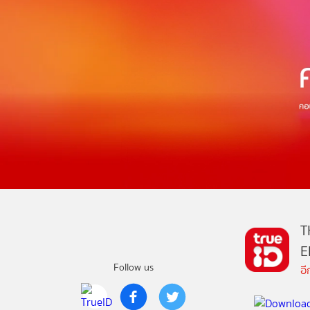
T
E
Follow us
อ