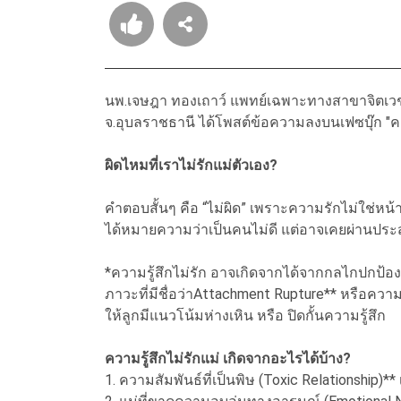
นพ.เจษฎา ทองเถาว์ แพทย์เฉพาะทางสาขาจิตเวช
จ.อุบลราชธานี ได้โพสต์ข้อความลงบนเฟซบุ๊ก "ค
ผิดไหมที่เราไม่รักแม่ตัวเอง?
คำตอบสั้นๆ คือ “ไม่ผิด” เพราะความรักไม่ใช่หน้าที่
ได้หมายความว่าเป็นคนไม่ดี แต่อาจเคยผ่านประสบ
*ความรู้สึกไม่รัก อาจเกิดจากได้จากกลไกปกป้องต
ภาวะที่มีชื่อว่าAttachment Rupture** หรือควา
ให้ลูกมีแนวโน้มห่างเหิน หรือ ปิดกั้นความรู้สึก
ความรู้สึกไม่รักแม่ เกิดจากอะไรได้บ้าง?
1. ความสัมพันธ์ที่เป็นพิษ (Toxic Relationship)*