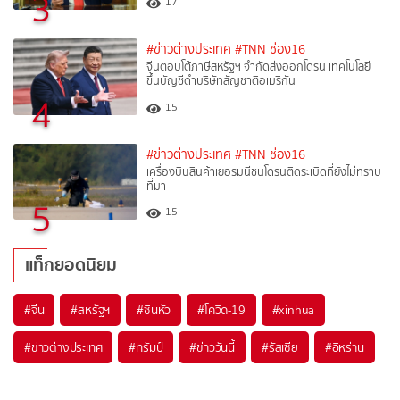
3
17
#ข่าวต่างประเทศ
#TNN ช่อง16
จีนตอบโต้ภาษีสหรัฐฯ จำกัดส่งออกโดรน เทคโนโลยี
ขึ้นบัญชีดำบริษัทสัญชาติอเมริกัน
4
15
#ข่าวต่างประเทศ
#TNN ช่อง16
เครื่องบินสินค้าเยอรมนีชนโดรนติดระเบิดที่ยังไม่ทราบ
ที่มา
5
15
แท็กยอดนิยม
#
จีน
#
สหรัฐฯ
#
ซินหัว
#
โควิด-19
#
xinhua
#
ข่าวต่างประเทศ
#
ทรัมป์
#
ข่าววันนี้
#
รัสเซีย
#
อิหร่าน