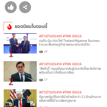
ยอดนิยมในตอนนี้
#ข่าวต่างประเทศ
#TNN ช่อง16
อนุทิน-มิน อ่อง ไลง์ Thailand-Myanmar Business
Forum ฟื้นเศรษฐกิจชายแดน-ยกระดับชีวิต
1
22
#ข่าวต่างประเทศ
#TNN ช่อง16
“สีหศักดิ์”​ หนุนเมียนมากลับสู่ประชาธิปไตย-สันติภาพ
พร้อมเป็นกาวใจเชื่อมอาเซียน
2
17
#ข่าวต่างประเทศ
#TNN ช่อง16
รัฐบาลทรัมป์คืนภาษีนำเข้าแล้วกว่า 3.3 ล้านล้านบาท
หลังศาลชี้ใช้อำนาจผิดกฎหมาย