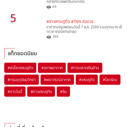
คลายกังวลเฟดขึ้นดอกเบี้ย
69
5
#ข่าวเศรษฐกิจ
#TNN ช่อง16
ราคาทองรูปพรรณวันนี้ 7 ส.ค. 2569 รวมทุกขนาด เช็
กราคาทองแท่งล่าสุด
389
แท็กยอดนิยม
#
ย่อโลกเศรษฐกิจ
#
สภาพอากาศ
#
การตลาดเงินล้าน
#
กรมอุตุนิยมวิทยา
#
พยากรณ์อากาศ
#
เศรษฐกิจ
#
โลกร้อน
#
ข่าววันนี้
#
ข่าวเศรษฐกิจ
#
จีน