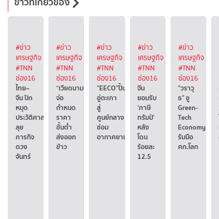
ข่าวที่เกี่ยวข้อง
#ข่าว
#ข่าว
#ข่าว
#ข่าว
#ข่าว
เศรษฐกิจ
เศรษฐกิจ
เศรษฐกิจ
เศรษฐกิจ
เศรษฐกิจ
#TNN
#TNN
#TNN
#TNN
#TNN
ช่อง16
ช่อง16
ช่อง16
ช่อง16
ช่อง16
ไทย–
“เวียดนาม”
"EECO"ปั้น
จีน
"วราวุ
จีน ปัก
จ่อ
อู่ตะเภา
ยอมรับ
ธ" ชู
หมุด
กำหนด
สู่
‘ภาษี
Green-
ประวัติศาสตร์
ราคา
ศูนย์กลาง
ทรัมป์’
Tech
ลุย
ขั้นต่ำ
ซ่อม
หลัง
Economy
ภารกิจ
ส่งออก
อากาศยาน
โดน
รับมือ
ดวง
ข้าว
ร้อยละ
ศก.โลก
จันทร์
12.5