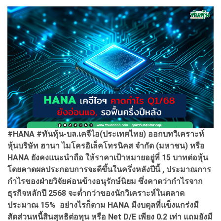
#HANA #ทันหุ้น-บล.เคจีไอ(ประเทศไทย) ออกบทวิเคราะห์
หุ้นบริษัท ฮานา ไมโครอิเล็คโทรนิคส จำกัด (มหาชน) หรือ
HANA ยังคงแนะนำถือ ให้ราคาเป้าหมายอยู่ที่ 15 บาทต่อหุ้น
โดยคาดผลประกอบการจะดีขึ้นในครึ่งหลังปีนี้ , ประมาณการ
กำไรของฝ่ายวิจัยค่อนข้างอนุรักษ์นิยม ซึ่งคาดว่ากำไรจาก
ธุรกิจหลักปี 2568 จะต่ำกว่าของนักวิเคราะห์ในตลาด
ประมาณ 15% อย่างไรก็ตาม HANA มีงบดุลที่แข็งแกร่งมี
สัดส่วนหนี้สินสุทธิต่อทุน หรือ Net D/E เพียง 0.2 เท่า แถมยังมี