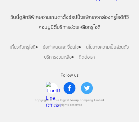
วันนี้
ดู
สิทธิพิเศษ
อ่าน
เกม
ตาตั้ง
ช้อปปิ้ง
แพ็กเกจ
กล่องทรูไอดีทีวี
คอมมูนิตี้
บริการช่วยเหลือทรูไอดี
เกี่ยวกับทรูไอดี
ข้อกำหนดและเงื่อนไข
นโยบายความเป็นส่วนตัว
บริการช่วยเหลือ
ติดต่อเรา
Follow us
Copyright © True Digital Group Company Limited.
All rights reserved