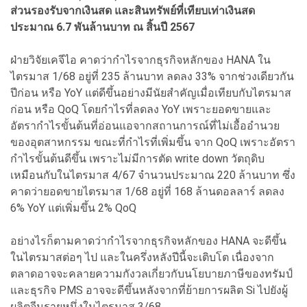
ส่วนรองรับจากเงินสด และสินทรัพย์ที่เทียบเท่าเงินสด
ประมาณ 6.7 พันล้านบาท ณ สิ้นปี 2567
ฝ่ายวิจัยเคจีไอ คาดว่ากำไรจากธุรกิจหลักของ HANA ใน
ไตรมาส 1/68 อยู่ที่ 235 ล้านบาท ลดลง 33% จากช่วงเดียวกัน
ปีก่อน หรือ YoY แต่ดีขึ้นอย่างมีนัยสำคัญเมื่อเทียบกับไตรมาส
ก่อน หรือ QoQ โดยกำไรที่ลดลง YoY เพราะยอดขายและ
อัตรากำไรขั้นต้นที่อ่อนแอจากสถานการณ์ที่ไม่เอื้ออำนวย
ของอุตสาหกรรม ขณะที่กำไรที่เพิ่มขึ้น จาก QoQ เพราะอัตรา
กำไรขั้นต้นดีขึ้น เพราะไม่มีการตัด write down วัตถุดิบ
เหมือนกับในไตรมาส 4/67 จำนวนประมาณ 220 ล้านบาท ซึ่ง
คาดว่ายอดขายไตรมาส 1/68 อยู่ที่ 168 ล้านดอลลาร์ ลดลง
6% YoY แต่เพิ่มขึ้น 2% QoQ
อย่างไรก็ตามคาดว่ากำไรจากธุรกิจหลักของ HANA จะดีขึ้น
ในไตรมาสต่อๆ ไป และในครึ่งหลังปีนี้จะเติบโต เนื่องจาก
ตลาดอาจจะคลายความกังวลเกี่ยวกับนโยบายภาษีของทรัมป์
และธุรกิจ PMS อาจจะดีขึ้นหลังจากที่ย้ายการผลิต Si ไปยังผู้
ผลิตจีนรายหนึ่งในไตรมาส 3/68