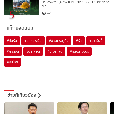
บัวหลวงเจาะ Q2/69 หุ้นรับเหมา “CK-STECON” รอย่อ
สะสม
5
10
แท็กยอดนิยม
#
ทันหุ้น
#
ข่าวการเงิน
#
ข่าวเศรษฐกิจ
#
หุ้น
#
ข่าววันนี้
#
การเงิน
#
ตลาดหุ้น
#
ข่าวล่าสุด
#
ทันหุ้น focus
#
หุ้นไทย
ข่าวที่เกี่ยวข้อง