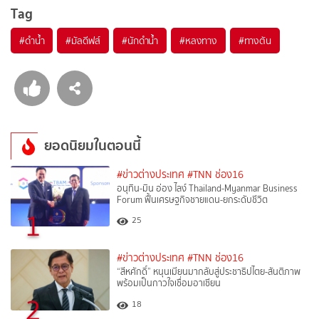
Tag
#
ดำน้ำ
#
มัลดีฟส์
#
นักดำน้ำ
#
หลงทาง
#
ทางตัน
ยอดนิยมในตอนนี้
#ข่าวต่างประเทศ
#TNN ช่อง16
อนุทิน-มิน อ่อง ไลง์ Thailand-Myanmar Business
Forum ฟื้นเศรษฐกิจชายแดน-ยกระดับชีวิต
1
25
#ข่าวต่างประเทศ
#TNN ช่อง16
“สีหศักดิ์”​ หนุนเมียนมากลับสู่ประชาธิปไตย-สันติภาพ
พร้อมเป็นกาวใจเชื่อมอาเซียน
2
18