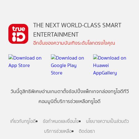
THE NEXT WORLD-CLASS SMART
ENTERTAINMENT
อีกขั้นของความบันเทิงระดับโลกตรงใจคุณ
วันนี้
ดู
สิทธิพิเศษ
อ่าน
เกม
ตาตั้ง
ช้อปปิ้ง
แพ็กเกจ
กล่องทรูไอดีทีวี
คอมมูนิตี้
บริการช่วยเหลือทรูไอดี
เกี่ยวกับทรูไอดี
ข้อกำหนดและเงื่อนไข
นโยบายความเป็นส่วนตัว
บริการช่วยเหลือ
ติดต่อเรา