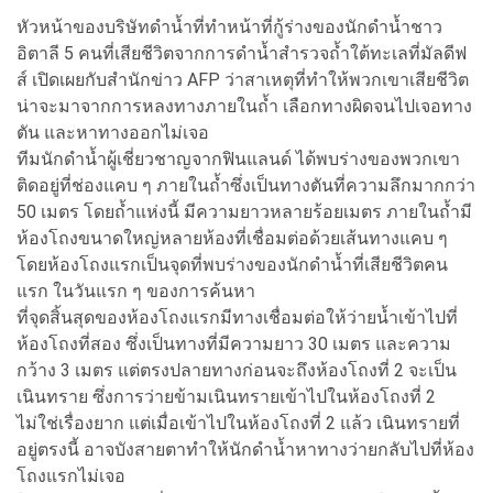
หัวหน้าของบริษัทดำน้ำที่ทำหน้าที่กู้ร่างของนักดำน้ำชาว
อิตาลี 5 คนที่เสียชีวิตจากการดำน้ำสำรวจถ้ำใต้ทะเลที่มัลดีฟ
ส์ เปิดเผยกับสำนักข่าว AFP ว่าสาเหตุที่ทำให้พวกเขาเสียชีวิต
น่าจะมาจากการหลงทางภายในถ้ำ เลือกทางผิดจนไปเจอทาง
ตัน และหาทางออกไม่เจอ
ทีมนักดำน้ำผู้เชี่ยวชาญจากฟินแลนด์ ได้พบร่างของพวกเขา
ติดอยู่ที่ช่องแคบ ๆ ภายในถ้ำซึ่งเป็นทางตันที่ความลึกมากกว่า
50 เมตร โดยถ้ำแห่งนี้ มีความยาวหลายร้อยเมตร ภายในถ้ำมี
ห้องโถงขนาดใหญ่หลายห้องที่เชื่อมต่อด้วยเส้นทางแคบ ๆ
โดยห้องโถงแรกเป็นจุดที่พบร่างของนักดำน้ำที่เสียชีวิตคน
แรก ในวันแรก ๆ ของการค้นหา
ที่จุดสิ้นสุดของห้องโถงแรกมีทางเชื่อมต่อให้ว่ายน้ำเข้าไปที่
ห้องโถงที่สอง ซึ่งเป็นทางที่มีความยาว 30 เมตร และความ
กว้าง 3 เมตร แต่ตรงปลายทางก่อนจะถึงห้องโถงที่ 2 จะเป็น
เนินทราย ซึ่งการว่ายข้ามเนินทรายเข้าไปในห้องโถงที่ 2
ไม่ใช่เรื่องยาก แต่เมื่อเข้าไปในห้องโถงที่ 2 แล้ว เนินทรายที่
อยู่ตรงนี้ อาจบังสายตาทำให้นักดำน้ำหาทางว่ายกลับไปที่ห้อง
โถงแรกไม่เจอ