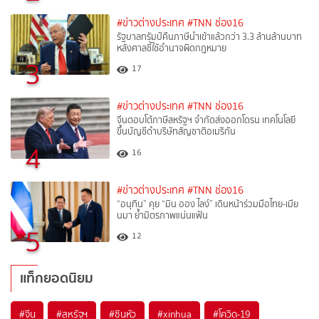
#ข่าวต่างประเทศ
#TNN ช่อง16
รัฐบาลทรัมป์คืนภาษีนำเข้าแล้วกว่า 3.3 ล้านล้านบาท
หลังศาลชี้ใช้อำนาจผิดกฎหมาย
3
17
#ข่าวต่างประเทศ
#TNN ช่อง16
จีนตอบโต้ภาษีสหรัฐฯ จำกัดส่งออกโดรน เทคโนโลยี
ขึ้นบัญชีดำบริษัทสัญชาติอเมริกัน
4
16
#ข่าวต่างประเทศ
#TNN ช่อง16
“อนุทิน” คุย “มิน ออง ไลง์” เดินหน้าร่วมมือไทย-เมีย
นมา ย้ำมิตรภาพแน่นแฟ้น
5
12
แท็กยอดนิยม
#
จีน
#
สหรัฐฯ
#
ซินหัว
#
xinhua
#
โควิด-19