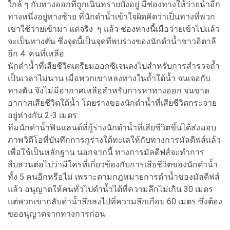
ใกล้ ๆ กับทางออกที่ถูกเนินทรายบังอยู่ มีช่องทางให้ว่ายน้ำอีก
ทางหนึ่งอยู่ทางซ้าย ที่นักดำน้ำเข้าใจผิดคิดว่าเป็นทางที่พวก
เขาใช้ว่ายเข้ามา แต่จริง ๆ แล้ว ช่องทางนี้เมื่อว่ายเข้าไปแล้ว
จะเป็นทางตัน ซึ่งจุดนี้เป็นจุดที่พบร่างของนักดำน้ำชาวอิตาลี
อีก 4 คนที่เหลือ
นักดำน้ำที่เสียชีวิตเตรียมออกซิเจนลงไปสำหรับการสำรวจถ้ำ
เป็นเวลาไม่นาน เมื่อพวกเขาหลงทางในถ้ำใต้น้ำ จนเจอกับ
ทางตัน จึงไม่มีอากาศเหลือสำหรับการหาทางออก จนขาด
อากาศเสียชีวิตใต้น้ำ โดยร่างของนักดำน้ำที่เสียชีวิตกระจาย
อยู่ห่างกัน 2-3 เมตร
ทีมนักดำน้ำฟินแลนด์ที่กู้ร่างนักดำน้ำที่เสียชีวิตขึ้นได้ส่งมอบ
ภาพวิดีโอที่บันทึกการกูร่างใต้ทะเลให้กับทางการมัลดีฟส์แล้ว
เพื่อใช้เป็นหลักฐาน นอกจากนี้ ทางการมัลดีฟส์จะทำการ
สืบสวนต่อไปว่ามีใครที่เกี่ยวข้องกับการเสียชีวิตของนักดำน้ำ
ทั้ง 5 คนอีกหรือไม่ เพราะตามกฎหมายการดำน้ำของมัลดีฟส์
แล้ว อนุญาตให้คนทั่วไปดำน้ำได้ที่ความลึกไม่เกิน 30 เมตร
แต่พวกเขากลับดำน้ำลึกลงไปที่ความลึกเกือบ 60 เมตร ซึ่งต้อง
ขออนุญาตจากทางการก่อน