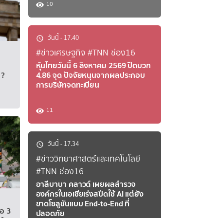
10
6
#TNN เจาะข่าว
#
วันนี้
-
17.40
ฯ เตือนทั่วไทยฝนตกหนักถึง
ทำความเข้าใจ
#ข่าวเศรษฐกิจ
#TNN ช่อง16
ต้องสงสัย มี
หุ้นไทยวันนี้ 6 สิงหาคม 2569 ปิดบวก
?​
4.86 จุด ปัจจัยหนุนจากผลประกอบ
สิงหาคม 2569 ประกาศ กรมอุตุนิยมวิทยา
ยกระดับมาตรการตรว
การบริษัทจดทะเบียน
ดามันตอนบนและอ่าวไทยตอนบน และฝนตกหนัก
สงสัย สำนักงานการบ
ระทบในช่วงวันที่ 6 - 9 สิงหาคม 2569 ฉบับ
ประกาศสำนักงานการ
11
เฉียงเหนือ และภาคตะวันออกมีฝนเพิ่มขึ้น โดย
ทะเบียนที่จะบรรทุกไป
่วนภาคกลางรวมทั้งกรุงเทพมหานครและ
ตุลาคม 2569 เป็นต้
พื้นที่ เนื่องจากร่องมรสุมพาดผ่านภาคเหนือ
ความปลอดภัยการบิน
วันนี้
-
17.34
อนบน ประกอบกับมรสุมตะวันตกเฉียงใต้ที่
ประเทศทั่วโลก พร้อม
#ข่าววิทยาศาสตร์และเทคโนโลยี
 และอ่าวไทยมีกำลังแรง ขอให้ประชาชนระวัง
เหตุอันควรสงสัย แล
#TNN ช่อง16
ฝนที่ตกสะสม ซึ่งอาจทำให้เกิดน้ำท่วมฉับ
หลังได้ก่อนหน้านี้
อาลีบาบา คลาวด์ เผยผลสำรวจ
ี่ลาดเชิงเขาใกล้ทางน้ำไหลผ่านและพื้นที่ลุ่ม
เพื่อรองรับการเพิ่ม
องค์กรในเอเชียเร่งสปีดใช้ AI แต่ยัง
เดินเรือบริเวณฝนฟ้าคะนองสำหรับคลื่นลมบริเวณ
ประกาศดังกล่าวได้เ
ขาดโซลูชันแบบ End-to-End ที่
ีคลื่นสูง 2-4 เมตร บริเวณที่มีฝนฟ้…
ตรวจค้นสัมภาระลงทะเบ
ตอ 3
ปลอดภัย