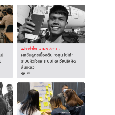
#ข่าวทั่วไทย
#TNN ช่อง16
ม่
ผลชันสูตรเบื้องต้น “ฮลุน โซโล่”
บ
ระบบหัวใจและระบบไหลเวียนโลหิต
ล้มเหลว
15