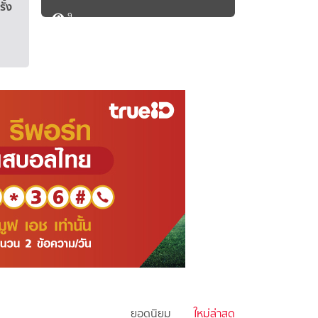
อ่านต่อ >
ั้ง
9
8
ยอดนิยม
ใหม่ล่าสุด