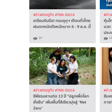
#ข่าวเศรษฐกิจ
#TNN ช่อง16
#ข่าว
เตรียมรับมือ! กรมอุตุฯ เตือนทั่วไทย
หุ้นไ
ฝนตกหนักถึงหนักมาก 6 - 9 ส.ค. นี้
บวก 
ประก
10
1
#ข่าวเศรษฐกิจ
#TNN ช่อง16
#ข่าว
ซีพีแรมสานต่อ 13 ปี "ปลูกเพื่อโลก
ซึมเ
ยั่งยืน" เพิ่มพื้นที่สีเขียวมุ่งสู่ “Net
การ
Zero”