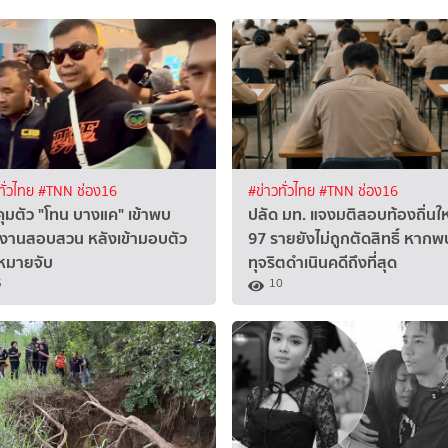
ทั่วไทย
#TNN ช่อง16
#ข่าวทั่วไทย
#TNN ช่อง16
ุมตัว "โทน บางแค" เข้าพบ
ปลัด มท. แจงมติสอบท้องถิ่นให
งานสอบสวน หลังเข้ามอบตัว
97 รายยังไม่ถูกตัดสิทธิ์ หากพ
หมายจับ
ทุจริตดำเนินคดีถึงที่สุด
5
10