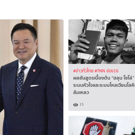
#ข่าวทั่วไทย
#TNN ช่อง16
ผลชันสูตรเบื้องต้น “ฮลุน โซโล่”
ระบบหัวใจและระบบไหลเวียนโลห
ล้มเหลว
15