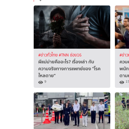
#ข่าวทั่วไทย
#TNN ช่อง16
#ข่าว
ผีแม่ม่ายคืออะไร? เรื่องเล่า กับ
ควบค
ความจริงทางการแพทย์ของ "โรค
พนัก
ใหลตาย"
ตาม
9
1