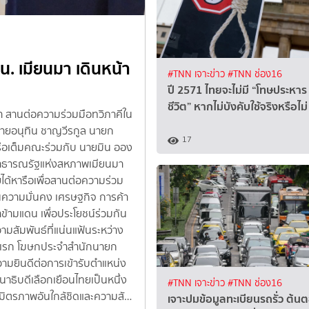
#ข่าวเศรษฐกิจ
#TNN ช่อง1
. เมียนมา เดินหน้า
เตรียมรับมือ! กรมอุตุ
#TNN เจาะข่าว
#TNN ช่อง16
หนักมาก 6 - 9 ส.ค. นี้
ปี 2571 ไทยจะไม่มี “โทษประหาร
ชีวิต” หากไม่บังคับใช้จริงหรือไม่ 
 สานต่อความร่วมมือทวิภาคีใน
เตือนฝนตกหนักถึงหนักมาก 6 - 9 
ล นายอนุทิน ชาญวีรกูล นายก
เรื่อง คลื่นลมแรงบริเวณทะเลอัน
17
ือเต็มคณะร่วมกับ นายมิน ออง
ถึงหนักมากบริเวณประเทศไทย มีผลก
ีสาธารณรัฐแห่งสหภาพเมียนมา
ที่ 6 บริเวณภาคเหนือ ภาคตะวันออก
ได้หารือเพื่อสานต่อความร่วม
มีฝนตกหนักถึงหนักมากบางแห่ง ส
านความมั่นคง เศรษฐกิจ การค้า
ปริมณฑล และภาคใต้ มีฝนตกหนักบาง
ามแดน เพื่อประโยชน์ร่วมกัน
ตอนบนและภาคตะวันออกเฉียงเหนือต
สัมพันธ์ที่แน่นแฟ้นระหว่าง
พัดปกคลุมทะเลอันดามัน ประเทศไทย
ิเรก โฆษกประจำสำนักนายก
อันตรายจากฝนตกหนักถึงหนักมากและ
ามยินดีต่อการเข้ารับตำแหน่ง
พลัน และน้ำป่าไหลหลาก โดยเฉพาะพื้นท
าธิบดีเลือกเยือนไทยเป็นหนึ่ง
ทะเลคลื่นสูง 2-4 เมตร หลีกเลี่ยง
#TNN เจาะข่าว
#TNN ช่อง16
งมิตรภาพอันใกล้ชิดและความสั…
ทะเลอันดามันตอนบนมีกำลังแรง โดยม
เจาะปมข้อมูลทะเบียนรถรั่ว ต้น