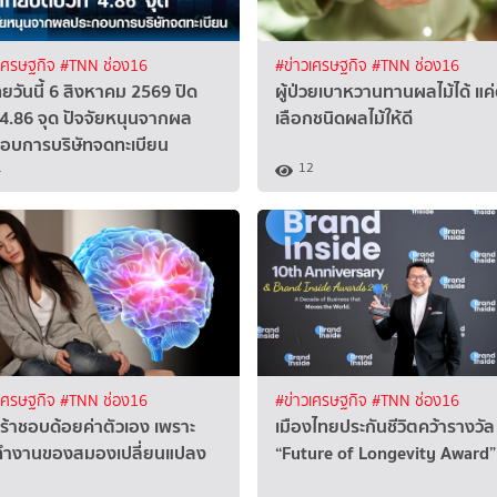
เศรษฐกิจ
#TNN ช่อง16
#ข่าวเศรษฐกิจ
#TNN ช่อง16
ทยวันนี้ 6 สิงหาคม 2569 ปิด
ผู้ป่วยเบาหวานทานผลไม้ได้ แค
4.86 จุด ปัจจัยหนุนจากผล
เลือกชนิดผลไม้ให้ดี
อบการบริษัทจดทะเบียน
1
12
เศรษฐกิจ
#TNN ช่อง16
#ข่าวเศรษฐกิจ
#TNN ช่อง16
ศร้าชอบด้อยค่าตัวเอง เพราะ
เมืองไทยประกันชีวิตคว้ารางวัล
ทำงานของสมองเปลี่ยนแปลง
“Future of Longevity Award”