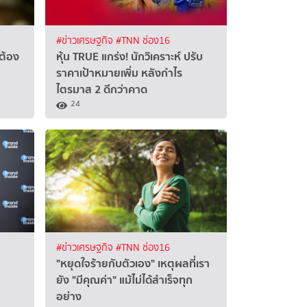
#ข่าวเศรษฐกิจ
#TNN ช่อง16
่ต้อง
หุ้น TRUE แกร่ง! นักวิเคราะห์ ปรับ
ราคาเป้าหมายเพิ่ม หลังกำไร
ไตรมาส 2 ดีกว่าคาด
24
#ข่าวเศรษฐกิจ
#TNN ช่อง16
"หยุดใจร้ายกับตัวเอง" เหตุผลที่เรา
ยัง "มีคุณค่า" แม้ไม่ได้สำเร็จทุก
อย่าง