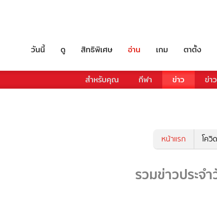
วันนี้
ดู
สิทธิพิเศษ
อ่าน
เกม
ตาตั้ง
สำหรับคุณ
กีฬา
ข่าว
ข่า
หน้าแรก
โควิ
รวมข่าวประจำว