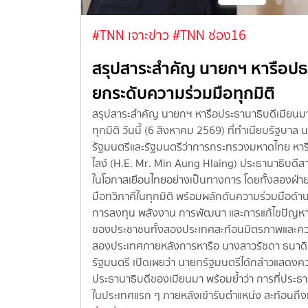
#TNN เจาะข่าว
#TNN ช่อง16
นสอบสวน
สรุปสาระสำคัญ นายกฯ หารือปธน
ยกระดับความร่วมมือทุกมิติ
วกับ
สรุปสาระสำคัญ นายกฯ หารือประธานาธิบดีเมียนมา
ก่น หรือ "โทน
ทุกมิติ วันนี้ (6 สิงหาคม 2569) ที่ทำเนียบรัฐบา
า 14.07 น. วัน
รัฐมนตรีและรัฐมนตรีว่าการกระทรวงมหาดไทย หาร
บของศาล ก่อน
ไลง์ (H.E. Mr. Min Aung Hlaing) ประธานาธิบด
พักในพื้นที่
ในโอกาสเยือนไทยอย่างเป็นทางการ โดยทั้งสองฝ่าย
จับในคดีฉ้อโกง
มือทวิภาคีในทุกมิติ พร้อมผลักดันความร่วมมือด้
ันทร์เทศ ผู้
การลงทุน พลังงาน การพัฒนา และการแก้ไขปัญหาข้
บครัว จนผู้
ของประชาชนทั้งสองประเทศสะท้อนมิตรภาพและความ
นการยุติธรรม
สองประเทศภายหลังการหารือ นางสาวรัชดา ธนาด
องหาจากพื้นที่
รัฐมนตรี เปิดเผยว่า นายกรัฐมนตรีได้กล่าวแสดงคว
วนกลาง เพื่อ
ประธานาธิบดีของเมียนมา พร้อมย้ำว่า การที่ประธาน
ล่าว มีผู้เสีย…
ในประเทศแรก ๆ ภายหลังเข้ารับตำแหน่ง สะท้อนถึ