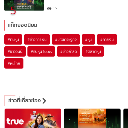
5
15
แท็กยอดนิยม
#
ทันหุ้น
#
ข่าวการเงิน
#
ข่าวเศรษฐกิจ
#
หุ้น
#
การเงิน
#
ข่าววันนี้
#
ทันหุ้น focus
#
ข่าวล่าสุด
#
ตลาดหุ้น
#
หุ้นไทย
ข่าวที่เกี่ยวข้อง