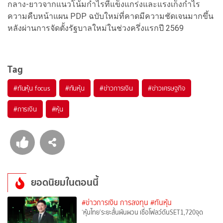
กลาง-ยาวจากแนวโน้มกำไรที่แข็งแกร่งและแรงเก็งกำไร
ความคืบหน้าแผน PDP ฉบับใหม่ที่คาดมีความชัดเจนมากขึ้น
หลังผ่านการจัดตั้งรัฐบาลใหม่ในช่วงครึ่งแรกปี 2569
Tag
#
ทันหุ้น focus
#
ทันหุ้น
#
ข่าวการเงิน
#
ข่าวเศรษฐกิจ
#
การเงิน
#
หุ้น
ยอดนิยมในตอนนี้
#ข่าวการเงิน การลงทุน
#ทันหุ้น
‘หุ้นไทย’ระยะสั้นผันผวน เชื่อโฟลว์ดันSET1,720จุด