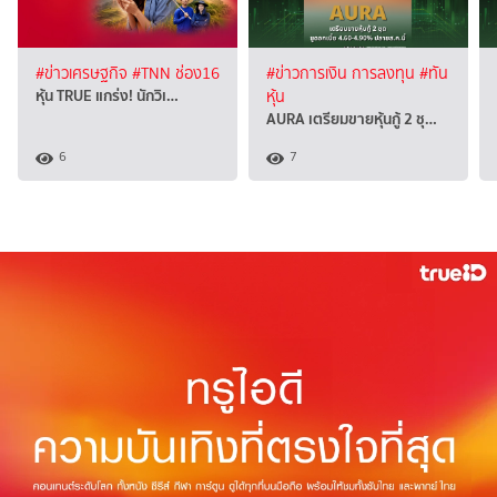
#ข่าวเศรษฐกิจ
#TNN ช่อง16
#ข่าวการเงิน การลงทุน
#ทัน
หุ้น TRUE แกร่ง! นักวิเ…
หุ้น
AURA เตรียมขายหุ้นกู้ 2 ชุ…
6
7