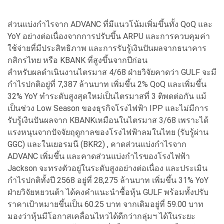
ส่วนแบ่งกำไรจาก ADVANC ที่มีแนวโน้มเพิ่มขึ้นทั้ง QoQ และ
YoY อย่างต่อเนื่องจากการปรับขึ้น ARPU และการควบคุมค่า
ใช้จ่ายที่มีประสิทธิภาพ และการรับรู้เงินปันผลจากธนาคาร
กสิกรไทย หรือ KBANK ที่สูงขึ้นจากปีก่อน
สำหรับผลดำเนินงานไตรมาส 4/68 ฝ่ายวิจัยคาดว่า GULF จะมี
กำไรปกติอยู่ที่ 7,387 ล้านบาท เพิ่มขึ้น 2% QoQ และเพิ่มขึ้น
32% YoY ทำระดับสูงสุดใหม่เป็นไตรมาสที่ 3 ติพดต่อกัน แม้
เป็นช่วง Low Season ของธุรกิจโรงไฟฟ้า IPP และไม่มีการ
รับรู้เงินปันผลจาก KBANKเหมือนในไตรมาส 3/68 เพราะได้
แรงหนุนจากปัจจัยฤดูกาลของโรงไฟฟ้าลมในไทย (รับรู้ผ่าน
GGC) และในเยอรมนี (BKR2) , คาดส่วนแบ่งกำไรจาก
ADVANC เพิ่มขึ้น และคาดส่วนแบ่งกำไรของโรงไฟฟ้า
Jackson จะทรงตัวอยู่ในระดับสูงอย่างต่อเนื่อง และประเมิน
กำไรปกติทั้งปี 2568 อยู่ที่ 28,275 ล้านบาท เพิ่มขึ้น 31% YoY
ฝ่ายวิจัยหยวนต้า ได้คงคำแนะนำซื้อหุ้น GULF พร้อมทั้งปรับ
ราคาเป้าหมายขึ้นเป็น 60.25 บาท จากเดิมอยู่ที่ 59.00 บาท
มองว่าหุ้นมีโอกาสเคลื่อนไหวได้ดีกว่ากลุ่มฯ ได้ในระยะ