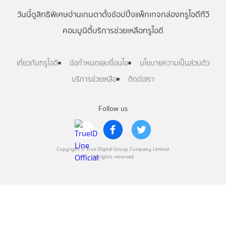
วันนี้
ดู
สิทธิพิเศษ
อ่าน
เกม
ตาตั้ง
ช้อปปิ้ง
แพ็กเกจ
กล่องทรูไอดีทีวี
คอมมูนิตี้
บริการช่วยเหลือทรูไอดี
เกี่ยวกับทรูไอดี
ข้อกำหนดและเงื่อนไข
นโยบายความเป็นส่วนตัว
บริการช่วยเหลือ
ติดต่อเรา
Follow us
Copyright © True Digital Group Company Limited.
All rights reserved