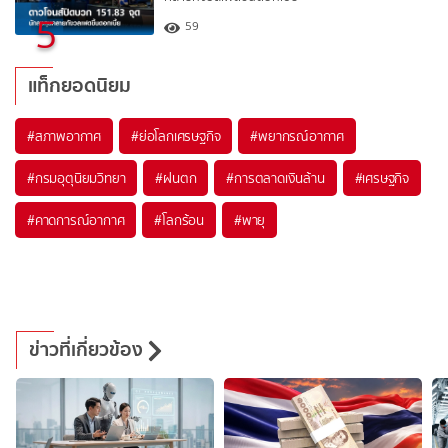
5
59
แท็กยอดนิยม
#
สภาพอากาศ
#
ย่อโลกเศรษฐกิจ
#
พยากรณ์อากาศ
#
กรมอุตุนิยมวิทยา
#
ฝนตก
#
การตลาดเงินล้าน
#
เศรษฐกิจ
#
คาดการณ์อากาศ
#
โลกร้อน
#
พายุ
ข่าวที่เกี่ยวข้อง