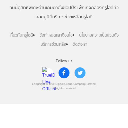
วันนี้
ดู
สิทธิพิเศษ
อ่าน
เกม
ตาตั้ง
ช้อปปิ้ง
แพ็กเกจ
กล่องทรูไอดีทีวี
คอมมูนิตี้
บริการช่วยเหลือทรูไอดี
เกี่ยวกับทรูไอดี
ข้อกำหนดและเงื่อนไข
นโยบายความเป็นส่วนตัว
บริการช่วยเหลือ
ติดต่อเรา
Follow us
Copyright © True Digital Group Company Limited.
All rights reserved