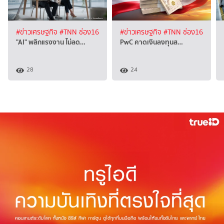
#ข่าวเศรษฐกิจ
#TNN ช่อง16
#ข่าวเศรษฐกิจ
#TNN ช่อง16
"AI" พลิกแรงงาน ไม่ลด…
PwC คาดเงินลงทุนส…
28
24