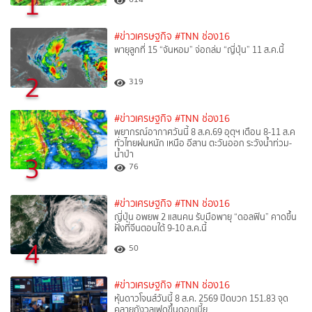
1
#ข่าวเศรษฐกิจ
#TNN ช่อง16
พายุลูกที่ 15 “จันหอม” จ่อถล่ม “ญี่ปุ่น” 11 ส.ค.นี้
2
319
#ข่าวเศรษฐกิจ
#TNN ช่อง16
พยากรณ์อากาศวันนี้ 8 ส.ค.69 อุตุฯ เตือน 8-11 ส.ค
ทั่วไทยฝนหนัก เหนือ อีสาน ตะวันออก ระวังน้ำท่วม-
น้ำป่า
3
76
#ข่าวเศรษฐกิจ
#TNN ช่อง16
ญี่ปุ่น อพยพ 2 แสนคน รับมือพายุ “ดอลฟิน” คาดขึ้น
ฝั่งที่จีนตอนใต้ 9-10 ส.ค.นี้
4
50
#ข่าวเศรษฐกิจ
#TNN ช่อง16
หุ้นดาวโจนส์วันนี้ 8 ส.ค. 2569 ปิดบวก 151.83 จุด
คลายกังวลเฟดขึ้นดอกเบี้ย