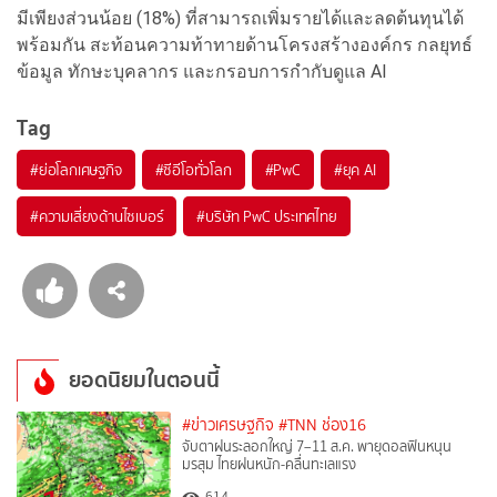
มีเพียงส่วนน้อย (18%) ที่สามารถเพิ่มรายได้และลดต้นทุนได้
พร้อมกัน สะท้อนความท้าทายด้านโครงสร้างองค์กร กลยุทธ์
ข้อมูล ทักษะบุคลากร และกรอบการกำกับดูแล AI
Tag
#
ย่อโลกเศษฐกิจ
#
ซีอีโอทั่วโลก
#
PwC
#
ยุค AI
#
ความเสี่ยงด้านไซเบอร์
#
บริษัท PwC ประเทศไทย
ยอดนิยมในตอนนี้
#ข่าวเศรษฐกิจ
#TNN ช่อง16
จับตาฝนระลอกใหญ่ 7–11 ส.ค. พายุดอลฟินหนุน
มรสุม ไทยฝนหนัก-คลื่นทะเลแรง
614