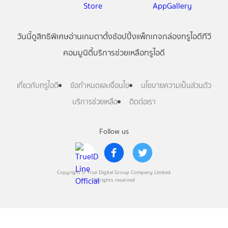
วันนี้
ดู
สิทธิพิเศษ
อ่าน
เกม
ตาตั้ง
ช้อปปิ้ง
แพ็กเกจ
กล่องทรูไอดีทีวี
คอมมูนิตี้
บริการช่วยเหลือทรูไอดี
เกี่ยวกับทรูไอดี
ข้อกำหนดและเงื่อนไข
นโยบายความเป็นส่วนตัว
บริการช่วยเหลือ
ติดต่อเรา
Follow us
Copyright © True Digital Group Company Limited.
All rights reserved