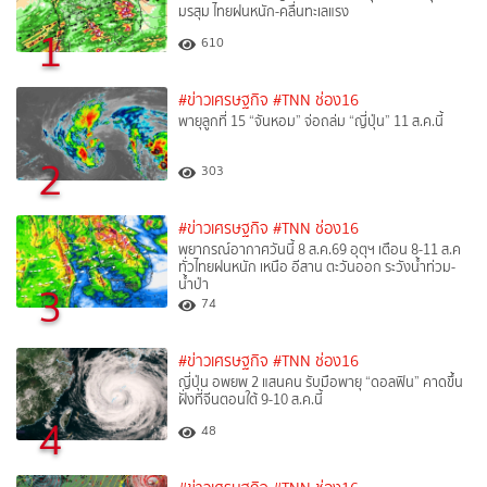
มรสุม ไทยฝนหนัก-คลื่นทะเลแรง
1
610
#ข่าวเศรษฐกิจ
#TNN ช่อง16
พายุลูกที่ 15 “จันหอม” จ่อถล่ม “ญี่ปุ่น” 11 ส.ค.นี้
2
303
#ข่าวเศรษฐกิจ
#TNN ช่อง16
พยากรณ์อากาศวันนี้ 8 ส.ค.69 อุตุฯ เตือน 8-11 ส.ค
ทั่วไทยฝนหนัก เหนือ อีสาน ตะวันออก ระวังน้ำท่วม-
น้ำป่า
3
74
#ข่าวเศรษฐกิจ
#TNN ช่อง16
ญี่ปุ่น อพยพ 2 แสนคน รับมือพายุ “ดอลฟิน” คาดขึ้น
ฝั่งที่จีนตอนใต้ 9-10 ส.ค.นี้
4
48