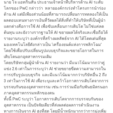
นาย โจ แอทกินสัน ประธานเจ้าหน้าที่บริหารด้าน AI ระดับ
โลกของ PwC กล่าวว่า หลายองค์กรเร่งทำโครงการนำร่อง
ด้าน AI แต่มีเพียงส่วนน้อยที่สามารถเปลี่ยนการทดลองให้เป็น
ผลตอบแทนทางการเงินที่วัดผลได้สิ่งที่ทำให้บริษัทที่เป็นผู้นำ
แตกต่างคือการใช้ AI เพื่อขับเคลื่อนการเติบโต ไม่ใช่แค่ลด
ต้นทุน และยังวางรากฐานให้ AI ขยายผลได้จริงและเชื่อถือได้
รายงานระบุว่า องค์กรที่สร้างผลลัพธ์จาก AI ได้โดดเด่นที่สุด
มองเทคโนโลยีดังกล่าวเป็น ‘เครื่องยนต์แห่งการพลิกโฉม’
โดยใช้เพื่อปรับเปลี่ยนรูปแบบธุรกิจและขยายโอกาสในการ
เติบโตนอกอุตสาหกรรมเดิม
โดยบริษัทกลุ่มผู้นำด้าน AI รายงานว่า มีแนวโน้มมากกว่าคู่
แข่ง 2.6 เท่าในการระบุว่า AI ช่วยขยายขีดความสามารถใน
การปรับรูปแบบธุรกิจ และมีแนวโน้มมากกว่าบริษัทอื่น 2 ถึง
3 เท่าในการใช้ AI เพื่อระบุและคว้าโอกาสการเติบโตจากการ
บรรจบกันของอุตสาหกรรม เช่น การร่วมมือกับพันธมิตรนอก
ภาคอุตสาหกรรมหลักของตน
ทั้งนี้ PwC ระบุว่า โอกาสการเติบโตจากการบรรจบกันของ
อุตสาหกรรม เป็นปัจจัยเดียวที่ส่งผลต่อผลการดำเนินงาน
ทางการเงินจาก AI สูงที่สุด โดยมีน้ำหนักมากกว่าการมุ่งเพิ่ม