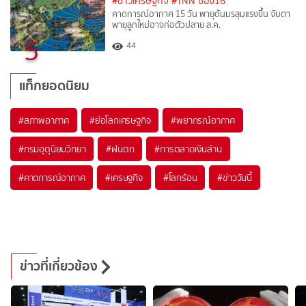
#ข่าวเศรษฐกิจ
#TNN ช่อง16
คาดการณ์อากาศ 15 วัน พายุดันมรสุมแรงขึ้น จับตา
พายุลูกใหม่อาจก่อตัวปลาย ส.ค.
5
44
แท็กยอดนิยม
#
สภาพอากาศ
#
ย่อโลกเศรษฐกิจ
#
พยากรณ์อากาศ
#
กรมอุตุนิยมวิทยา
#
ฝนตก
#
การตลาดเงินล้าน
#
คาดการณ์อากาศ
#
เศรษฐกิจ
#
โลกร้อน
#
ข่าววันนี้
ข่าวที่เกี่ยวข้อง