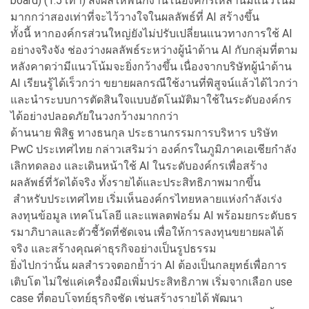
board) (1.5 เท่า) ส่งผลให้พนักงานในองค์กรเหล่านี้มีแนวโน้ม
มากกว่าสองเท่าที่จะไว้วางใจในผลลัพธ์ที่ AI สร้างขึ้น
ทั้งนี้ หากองค์กรส่วนใหญ่ยังไม่ปรับเปลี่ยนแนวทางการใช้ AI
อย่างจริงจัง ช่องว่างผลลัพธ์ระหว่างผู้นำด้าน AI กับกลุ่มที่ตาม
หลังคาดว่ามีแนวโน้มจะยิ่งกว้างขึ้น เนื่องจากบริษัทผู้นำด้าน
AI เรียนรู้ได้เร็วกว่า ขยายผลกรณีใช้งานที่พิสูจน์แล้วได้ไวกว่า
และนำระบบการตัดสินใจแบบอัตโนมัติมาใช้ในระดับองค์กร
ได้อย่างปลอดภัยในวงกว้างมากกว่า
ด้านนาย พิสิฐ ทางธนกุล ประธานกรรมการบริหาร บริษัท
PwC ประเทศไทย กล่าวเสริมว่า องค์กรในภูมิภาคเอเชียกำลัง
เลิกทดลอง และเดินหน้าใช้ AI ในระดับองค์กรเพื่อสร้าง
ผลลัพธ์ที่วัดได้จริง ทั้งรายได้และประสิทธิภาพมากขึ้น
สำหรับประเทศไทย เริ่มเห็นองค์กรไทยหลายแห่งกำลังเร่ง
ลงทุนข้อมูล เทคโนโลยี และแพลตฟอร์ม AI พร้อมยกระดับธร
รมาภิบาลและตัวชี้วัดที่ชัดเจน เพื่อให้การลงทุนขยายผลได้
จริง และสร้างคุณค่าธุรกิจอย่างเป็นรูปธรรม
ยิ่งไปกว่านั้น ผลสำรวจตอกย้ำว่า AI ต้องเป็นกลยุทธ์เพื่อการ
เติบโต ไม่ใช่แค่เครื่องมือเพิ่มประสิทธิภาพ เริ่มจากเลือก use
case ที่ตอบโจทย์ธุรกิจชัด เช่นสร้างรายได้ พัฒนา