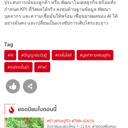
ประสบการณ์ของลูกค้า หรือ พัฒนาโมเดลธุรกิจ พร้อมทั้ง
กำหนด KPI ที่วัดผลได้จริง ลงทุนด้านฐานข้อมูล พัฒนา
บุคลากร และความเชื่อมั่นให้พร้อม เพื่อขยายผลของ AI ได้
อย่างมั่นคง และเปลี่ยนเป็นแรงขับการเติบโตระยะยาว
Tag
#
AI
#
ปัญญาประดิษฐ์
#
เทคโนโลยี
#
มูลค่าทางเศรษฐกิจ
#
องค์กรชั้นนำ
#
PwC
ยอดนิยมในตอนนี้
#ข่าวเศรษฐกิจ
#TNN ช่อง16
จับตาฝนระลอกใหญ่ 7–11 ส.ค. พายุดอลฟินหนุน