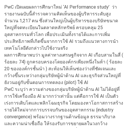
PwC เปิดเผยผลการศึกษาใหม่ ‘AI Performance study’ ว่า
รายงานฉบับนี้สำรวจความคิดเห็นของผู้บริหารระดับสูง
จำนวน 1,217 คน ซึ่งส่วนใหญ่เป็นผู้บริหารของบริษัทขนาด
ใหญ่ที่จดทะเบียนในตลาดหลักทรัพย์ ครอบคลุม 25
อุตสาหกรรมทั่วโลก เพื่อประเมินทั้งรายได้และการเพิ่ม
ประสิทธิภาพที่เกิดขึ้นจากการใช้ AI รวมถึงแนวทางการนำ
เทคโนโลยีดังกล่าวไปใช้งานจริง
ผลการศึกษาพบว่า มูลค่าทางเศรษฐกิจจาก AI เกือบสามในสี่ (
ร้อยละ 74) ถูกครอบครองโดยองค์กรเพียงหนึ่งในห้า ( ร้อยละ
20 ขององค์กรชั้นนำ ) สะท้อนให้เห็นช่องว่างที่ชัดเจนและ
กว้างขึ้นระหว่างกลุ่มบริษัทผู้นำด้าน AI และธุรกิจส่วนใหญ่ที่
ยังวนอยู่กับขั้นตอนการทดลอง (pilot) ใช้ AI
PwC ระบุว่า ความต่างของกลุ่มบริษัทผู้นำด้าน AI ไม่ได้อยู่ที่
การใช้เครื่องมือ AI มากกว่าเท่านั้น แต่คือการใช้ AI เป็นตัว
เร่งการเติบโตและพลิกโฉมธุรกิจ โดยมองหาโอกาสการสร้าง
รายได้ใหม่จากการบรรจบกันของอุตสาหกรรม (industry
convergence) พร้อมวางรากฐานด้านข้อมูล ธรรมาภิบาล
และความน่าเชื่อถือ ให้รองรับการขยายผลในวงกว้าง