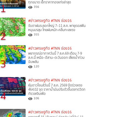
ทุกขนาด เช็กราคาทองแท่งล่าสุด
1
356
#ข่าวเศรษฐกิจ
#TNN ช่อง16
จับตาฝนระลอกใหญ่ 7–11 ส.ค. พายุดอลฟิน
หนุนมรสุม ไทยฝนหนัก-คลื่นทะเลแรง
2
355
#ข่าวเศรษฐกิจ
#TNN ช่อง16
พยากรณ์อากาศวันนี้ 7 ส.ค.69 เตือน 7-9
ส.ค.นี้ เหนือ–อีสาน–ตะวันออก เสี่ยงน้ำท่วม
3
ฉับพลัน
120
#ข่าวเศรษฐกิจ
#TNN ช่อง16
หุ้นดาวโจนส์วันนี้ 7 ส.ค. 2569 ปิดร่วงแรง
464.02 จุด ราคาน้ำมันปรับตัวขึ้นตลาดวิตก
4
กังวลเงินเฟ้อ
106
#ข่าวเศรษฐกิจ
#TNN ช่อง16