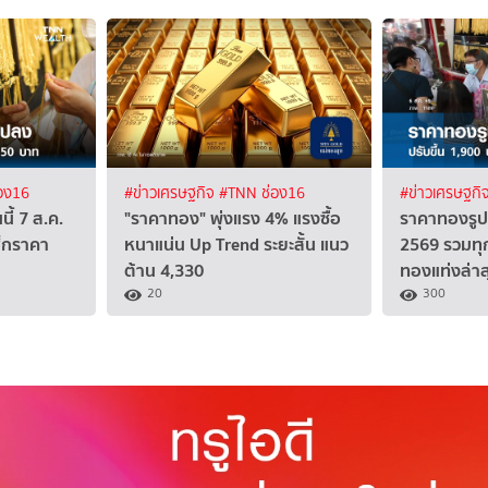
อง16
#ข่าวเศรษฐกิจ
#TNN ช่อง16
#ข่าวเศรษฐกิ
้ 7 ส.ค.
"ราคาทอง" พุ่งแรง 4% แรงซื้อ
ราคาทองรูปพ
็กราคา
หนาแน่น Up Trend ระยะสั้น แนว
2569 รวมทุ
ต้าน 4,330
ทองแท่งล่าส
20
300