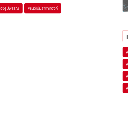
ทองรูปพรรณ
#
แนวโน้มราคาทองคํ