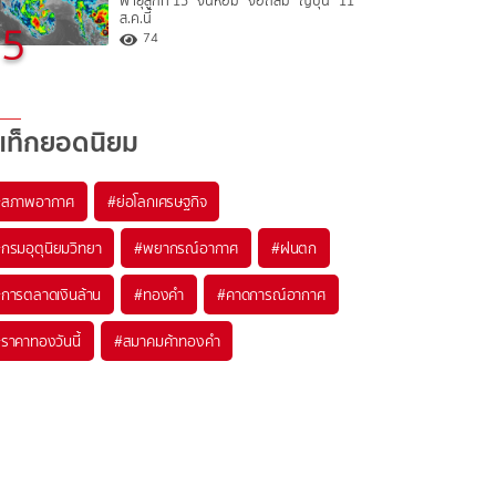
พายุลูกที่ 15 “จันหอม” จ่อถล่ม “ญี่ปุ่น” 11
ส.ค.นี้
5
74
แท็กยอดนิยม
#
สภาพอากาศ
#
ย่อโลกเศรษฐกิจ
#
กรมอุตุนิยมวิทยา
#
พยากรณ์อากาศ
#
ฝนตก
#
การตลาดเงินล้าน
#
ทองคำ
#
คาดการณ์อากาศ
#
ราคาทองวันนี้
#
สมาคมค้าทองคำ