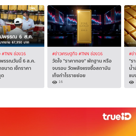
จ
#TNN ช่อง16
#ข่าวเศรษฐกิจ
#TNN ช่อง16
#ข่
รรณวันนี้ 6 ส.ค.
วัดใจ "ราคาทอง" พักฐาน หรือ
"รา
กขนาด เช็กราคา
จบรอบ วัดพลังแรงซื้อสถาบัน
น้ำ
ุด
เก็งกำไรรายย่อย
แบง
16