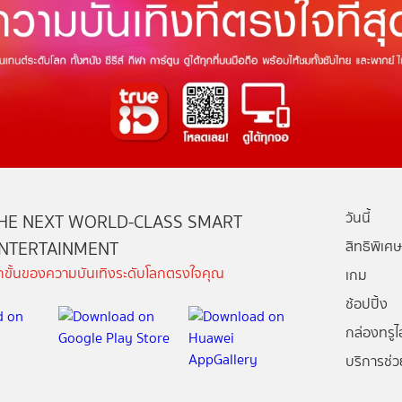
วันนี้
HE NEXT WORLD-CLASS SMART
NTERTAINMENT
สิทธิพิเศษ
ีกขั้นของความบันเทิงระดับโลกตรงใจคุณ
เกม
ช้อปปิ้ง
กล่องทรูไอ
บริการช่ว