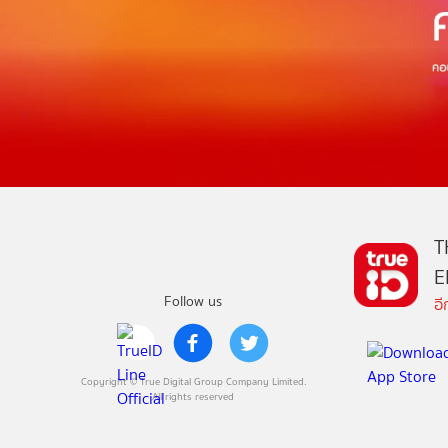
T
E
Follow us
อ
Copyright © True Digital Group Company Limited.
All rights reserved