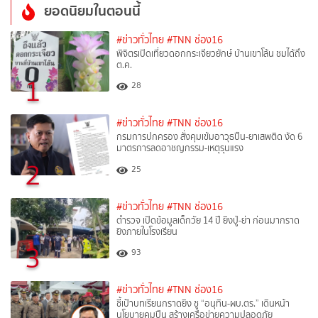
ยอดนิยมในตอนนี้
#ข่าวทั่วไทย
#TNN ช่อง16
พิจิตรเปิดเที่ยวดอกกระเจียวยักษ์ บ้านเขาโล้น ชมได้ถึง
ต.ค.
1
28
#ข่าวทั่วไทย
#TNN ช่อง16
กรมการปกครอง สั่งคุมเข้มอาวุธปืน-ยาเสพติด งัด 6
มาตรการลดอาชญกรรม-เหตุรุนแรง
2
25
#ข่าวทั่วไทย
#TNN ช่อง16
ตำรวจ เปิดข้อมูลเด็กวัย 14 ปี ยิงปู่-ย่า ก่อนมากราด
ยิงภายในโรงเรียน
3
93
#ข่าวทั่วไทย
#TNN ช่อง16
ชี้เป้าบทเรียนกราดยิง ชู “อนุทิน-ผบ.ตร.” เดินหน้า
นโยบายคุมปืน สร้างเครือข่ายความปลอดภัย