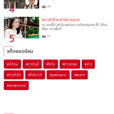
4
20
#ข่าวทั่วไทย
#TNN ช่อง16
รบ. แจงใช้ Cell Broadcast กรณีเหตุรุนแรง ใช้ “เตือน
เงียบ–เจาะพื้นที่”
5
17
แท็กยอดนิยม
#
น้ำท่วม
#
ข่าววันนี้
#
โควิด
#
ข่าวล่าสุด
#
ข่าว
#
ข่าวทั่วไป
#
โควิด-19
#
gallerytnn
#
ฝนตก
#
สภาพอากาศ