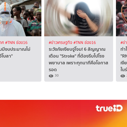
เทศ
#TNN ช่อง16
#ข่าวเศรษฐกิจ
#TNN ช่อง16
#ข่
บมีงบประมาณไม่
ระวังภัยเงียบจู่โจม! 6 สัญญาณ
ทำไ
อีโบลา"
เตือน "Stroke" ที่ต้องรีบไปโรง
"RN
พยาบาล เพราะทุกนาทีคือโอกาส
เงี
รอด
ใน
30