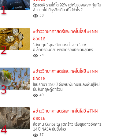
1
SpaceX รายได้โต 92% แต่หุ้นร่วงเพราะทุ่มกับ
AI มากไป มีธุรกิจเดียวที่ได้กำไร ?
58
#ข่าววิทยาศาสตร์และเทคโนโลยี
#TNN
ช่อง16
2
“อังกฤษ” ลุยสกัดทองคำจาก “ขยะ
อิเล็กทรอนิกส์” ผลิตเครื่องประดับสุดหรู
24
#ข่าววิทยาศาสตร์และเทคโนโลยี
#TNN
ช่อง16
3
ไขปริศนา 150 ปี จีนพบพืชกินแมลงพันธุ์ใหม่
ยืนยันทฤษฎีดาร์วิน
49
#ข่าววิทยาศาสตร์และเทคโนโลยี
#TNN
ช่อง16
4
ล้อยาน Curiosity แตกร้าวหลังลุยดาวอังคาร
14 ปี NASA ยันยังไหว
37