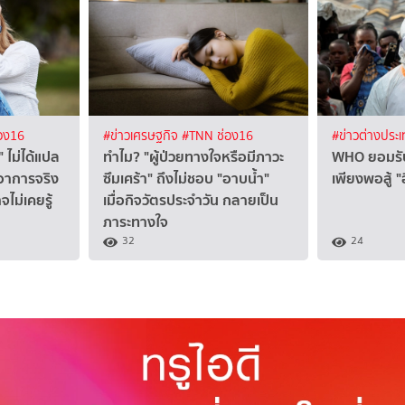
อง16
#ข่าวเศรษฐกิจ
#TNN ช่อง16
#ข่าวต่างประ
" ไม่ได้แปล
ทำไม? "ผู้ป่วยทางใจหรือมีภาวะ
WHO ยอมรั
 อาการจริง
ซึมเศร้า" ถึงไม่ชอบ "อาบน้ำ"
เพียงพอสู้ "
จไม่เคยรู้
เมื่อกิจวัตรประจำวัน กลายเป็น
ภาระทางใจ
32
24