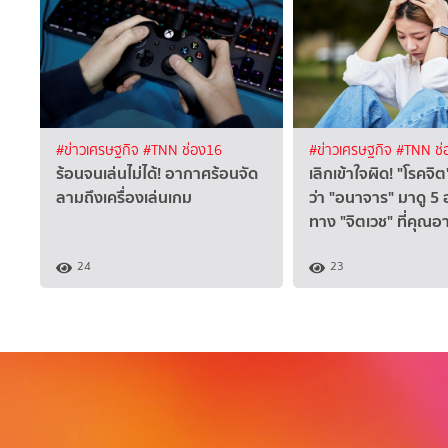
#ข่าวเศรษฐกิจ
#TNN ช่อง16
#ข่าวเศรษฐกิจ
#TNN ช่
ร้อนจนเล่นไม่ได้! อากาศร้อนจัด
เลิกเข้าใจผิด! "โรคจิต
ลามถึงเครื่องเล่นเกม
ว่า "อนาจาร" มาดู 5
ทาง "จิตเวช" ที่คุณอา
24
23