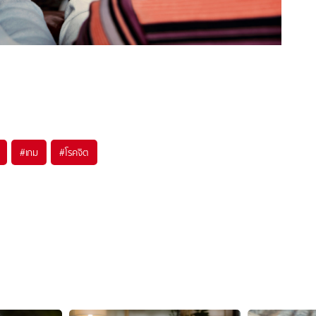
#
เกม
#
โรคจิต