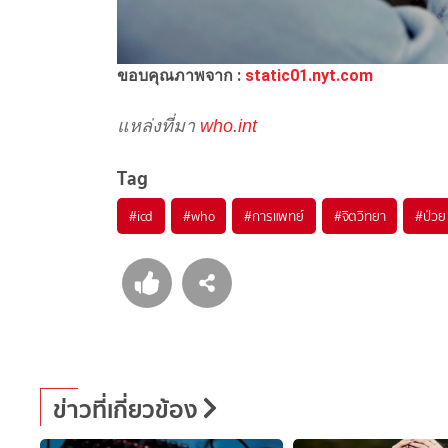
ขอบคุณภาพจาก :
static01.nyt.com
แหล่งที่มา
who.int
Tag
#
icd
#
who
#
การแพทย์
#
จิตวิทยา
#
ป่วย
ข่าวที่เกี่ยวข้อง