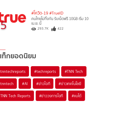
#โควิด-19
#TrueID
คนไทยไม่ทิ้งกัน รับเน็ตฟรี 10GB เริ่ม 10
5
เม.ย. นี้
293.7K
422
แท็กยอดนิยม
#
tnntechreports
#
techreports
#
TNN Tech
#
tnntech
#
AI
#
ข่าวไอที
#
ข่าวเทคโนโลยี
#
TNN Tech Reports
#
ข่าววงการไอที
#
แบไต๋