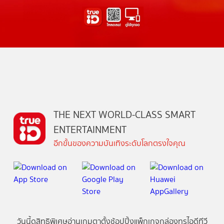
THE NEXT WORLD-CLASS SMART
ENTERTAINMENT
อีกขั้นของความบันเทิงระดับโลกตรงใจคุณ
วันนี้
ดู
สิทธิพิเศษ
อ่าน
เกม
ตาตั้ง
ช้อปปิ้ง
แพ็กเกจ
กล่องทรูไอดีทีวี