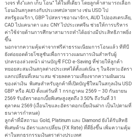
วงจร ทั้ง“แลก เก็บ โอน” ได้ในที่เดียว โดยลูกค้าสามารถเลือก
โอนเงินสกุลตรงกับประเทศปลายทาง เช่น USD ไป
สหรัฐอเมริกา, GBP ไปสหราชอาณาจักร, AUD ไปออสเตรเลีย,
CAD ไปแคนาดา และ CNY ไปประเทศจีน ช่วยให้การบริหาร
ค่าใช้จ่ายด้านการศึกษาสามารถทำได้อย่างมีประสิทธิภาพยิ่ง
ขึ้น
นอกจากความคุ้มค่าจากฟรีค่าธรรมเนียมการโอนแล้ว ทีทีบี
ยังต่อยอดด้วยโซลูชันเพื่อการวางแผนการเงินสำหรับผู้
ปกครองล่วงหน้า ผ่านบัญชี FCD e-Saving ที่ช่วยให้ลูกค้า
ทยอยสะสมเงินสกุลต่างประเทศได้ตั้งแต่เนิ่น ๆ ในจังหวะอัตรา
แลกเปลี่ยนที่เหมาะสม ช่วยลดความเสี่ยงจากความผันผวน
ของค่าเงิน พิเศษสำหรับลูกค้าที่เปิดบัญชีใหม่ในสกุลเงิน USD
GBP หรือ AUD ตั้งแต่วันที่ 1 กรกฎาคม 2569 – 30 กันยายน
2569 รับอัตราดอกเบี้ยพิเศษสูงสุดถึง 3.50% ถึงวันที่ 31
ตุลาคม 2569 (เงื่อนไขและอัตราดอกเบี้ยเงินฝาก เป็นไปตามที่
ธนาคารกำหนด)
ลูกค้าที่มีสถานะ Gold, Platinum และ Diamond ยังได้รับสิทธิ
พิเศษด้าน อัตราแลกเปลี่ยน (FX Rate) ที่ดียิ่งขึ้น เพิ่มความคุ้ม
ค่าในทุกธุรกรรมเงินตราต่างประเทศ