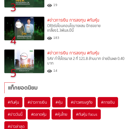
3
19
#ข่าวการเงิน การลงทุน
#ทันหุ้น
ORIเร่งโอนคอนโดบางแสน ปักธงขาย
เกลี้ยง1.3พันล.ปีนี้
4
183
#ข่าวการเงิน การลงทุน
#ทันหุ้น
SAV กำไรไตรมาส 2 ที่ 121.8 ล้านบาท จ่ายปันผล 0.40
บาท
5
14
แท็กยอดนิยม
#
ทันหุ้น
#
ข่าวการเงิน
#
หุ้น
#
ข่าวเศรษฐกิจ
#
การเงิน
#
ข่าววันนี้
#
ตลาดหุ้น
#
หุ้นไทย
#
ทันหุ้น focus
#
ข่าวล่าสุด