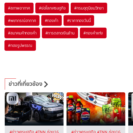
#
สภาพอากาศ
#
ย่อโลกเศรษฐกิจ
#
กรมอุตุนิยมวิทยา
#
พยากรณ์อากาศ
#
ทองคำ
#
ราคาทองวันนี้
#
สมาคมค้าทองคำ
#
การตลาดเงินล้าน
#
ทองคำแท่ง
#
ทองรูปพรรณ
ข่าวที่เกี่ยวข้อง
#ข่าวเศรษฐกิจ
#TNN ช่อง16
#ข่าวเศรษฐกิจ
#TNN ช่อง16