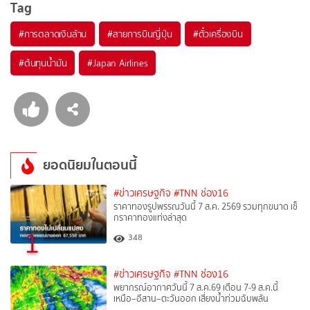
Tag
#
การตลาดเงินล้าน
#
สายการบินญี่ปุ่น
#
ตั๋วเครื่องบิน
#
ต้นทุนน้ำมัน
#
Japan Airlines
ยอดนิยมในตอนนี้
#ข่าวเศรษฐกิจ
#TNN ช่อง16
ราคาทองรูปพรรณวันนี้ 7 ส.ค. 2569 รวมทุกขนาด เช็
กราคาทองแท่งล่าสุด
1
348
#ข่าวเศรษฐกิจ
#TNN ช่อง16
พยากรณ์อากาศวันนี้ 7 ส.ค.69 เตือน 7-9 ส.ค.นี้
เหนือ–อีสาน–ตะวันออก เสี่ยงน้ำท่วมฉับพลัน