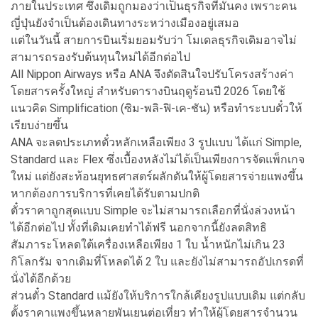
ภายในประเทศ ซึ่งเดิมถูกมองว่าเป็นธุรกิจที่มั่นคง เพราะคน
ญี่ปุ่นยังจำเป็นต้องเดินทางระหว่างเมืองอยู่เสมอ
แต่ในวันนี้ สายการบินเริ่มยอมรับว่า โมเดลธุรกิจเดิมอาจไม่
สามารถรองรับต้นทุนใหม่ได้อีกต่อไป
All Nippon Airways หรือ ANA จึงตัดสินใจปรับโครงสร้างค่า
โดยสารครั้งใหญ่ สำหรับตารางบินฤดูร้อนปี 2026 โดยใช้
แนวคิด Simplification (ซิม-พลิ-ฟิ-เค-ชัน) หรือทำระบบตั๋วให้
เรียบง่ายขึ้น
ANA จะลดประเภทตั๋วหลักเหลือเพียง 3 รูปแบบ ได้แก่ Simple,
Standard และ Flex ซึ่งเบื้องหลังไม่ได้เป็นเพียงการจัดแพ็กเกจ
ใหม่ แต่ยังสะท้อนยุทธศาสตร์ผลักดันให้ผู้โดยสารจ่ายแพงขึ้น
หากต้องการบริการที่เคยได้รับตามปกติ
ตั๋วราคาถูกสุดแบบ Simple จะไม่สามารถเลือกที่นั่งล่วงหน้า
ได้อีกต่อไป ทั้งที่เดิมเคยทำได้ฟรี นอกจากนี้ยังลดสิทธิ
สัมภาระโหลดใต้เครื่องเหลือเพียง 1 ใบ น้ำหนักไม่เกิน 23
กิโลกรัม จากเดิมที่โหลดได้ 2 ใบ และยังไม่สามารถอัปเกรดที่
นั่งได้อีกด้วย
ส่วนตั๋ว Standard แม้ยังให้บริการใกล้เคียงรูปแบบเดิม แต่กลับ
ตั้งราคาแพงขึ้นหลายพันเยนต่อเที่ยว ทำให้ผู้โดยสารจำนวน