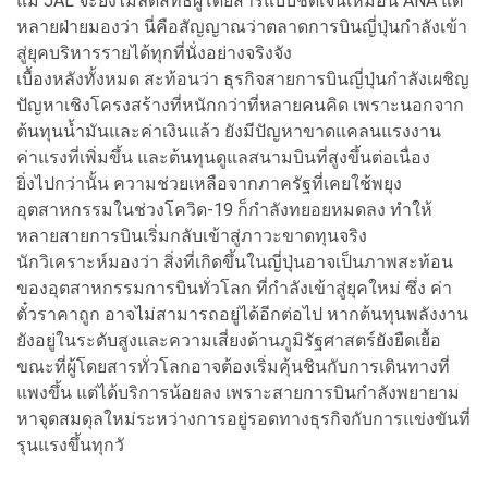
แม้ JAL จะยังไม่ลดสิทธิผู้โดยสารแบบชัดเจนเหมือน ANA แต่
หลายฝ่ายมองว่า นี่คือสัญญาณว่าตลาดการบินญี่ปุ่นกำลังเข้า
สู่ยุคบริหารรายได้ทุกที่นั่งอย่างจริงจัง
เบื้องหลังทั้งหมด สะท้อนว่า ธุรกิจสายการบินญี่ปุ่นกำลังเผชิญ
ปัญหาเชิงโครงสร้างที่หนักกว่าที่หลายคนคิด เพราะนอกจาก
ต้นทุนน้ำมันและค่าเงินแล้ว ยังมีปัญหาขาดแคลนแรงงาน
ค่าแรงที่เพิ่มขึ้น และต้นทุนดูแลสนามบินที่สูงขึ้นต่อเนื่อง
ยิ่งไปกว่านั้น ความช่วยเหลือจากภาครัฐที่เคยใช้พยุง
อุตสาหกรรมในช่วงโควิด-19 ก็กำลังทยอยหมดลง ทำให้
หลายสายการบินเริ่มกลับเข้าสู่ภาวะขาดทุนจริง
นักวิเคราะห์มองว่า สิ่งที่เกิดขึ้นในญี่ปุ่นอาจเป็นภาพสะท้อน
ของอุตสาหกรรมการบินทั่วโลก ที่กำลังเข้าสู่ยุคใหม่ ซึ่ง ค่า
ตั๋วราคาถูก อาจไม่สามารถอยู่ได้อีกต่อไป หากต้นทุนพลังงาน
ยังอยู่ในระดับสูงและความเสี่ยงด้านภูมิรัฐศาสตร์ยังยืดเยื้อ
ขณะที่ผู้โดยสารทั่วโลกอาจต้องเริ่มคุ้นชินกับการเดินทางที่
แพงขึ้น แต่ได้บริการน้อยลง เพราะสายการบินกำลังพยายาม
หาจุดสมดุลใหม่ระหว่างการอยู่รอดทางธุรกิจกับการแข่งขันที่
รุนแรงขึ้นทุกวั