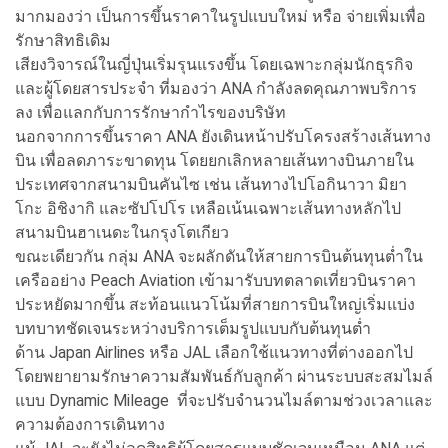
มากมองว่า เป็นการขึ้นราคาในรูปแบบใหม่ หรือ จ่ายเพิ่มเพื่อ
รักษาสิทธิเดิม
เสียงวิจารณ์ในญี่ปุ่นเริ่มรุนแรงขึ้น โดยเฉพาะกลุ่มนักธุรกิจ
และผู้โดยสารประจำ ที่มองว่า ANA กำลังลดคุณภาพบริการ
ลง เพื่อแลกกับการรักษากำไรของบริษัท
นอกจากการขึ้นราคา ANA ยังเดินหน้าปรับโครงสร้างเส้นทาง
บิน เพื่อลดภาระขาดทุน โดยยกเลิกหลายเส้นทางบินภายใน
ประเทศจากสนามบินคันไซ เช่น เส้นทางไปโอกินาวา มิยา
โกะ อิชิงากิ และซัปโปโร เหลือเน้นเฉพาะเส้นทางหลักไป
สนามบินฮาเนดะในกรุงโตเกียว
ขณะเดียวกัน กลุ่ม ANA จะผลักดันให้สายการบินต้นทุนต่ำใน
เครืออย่าง Peach Aviation เข้ามารับบทตลาดเที่ยวบินราคา
ประหยัดมากขึ้น สะท้อนแนวโน้มที่สายการบินใหญ่เริ่มแบ่ง
บทบาทชัดเจนระหว่างบริการเต็มรูปแบบกับต้นทุนต่ำ
ด้าน Japan Airlines หรือ JAL เลือกใช้แนวทางที่ต่างออกไป
โดยพยายามรักษาความสัมพันธ์กับลูกค้า ผ่านระบบสะสมไมล์
แบบ Dynamic Mileage ที่จะปรับจำนวนไมล์ตามช่วงเวลาและ
ความต้องการเดินทาง