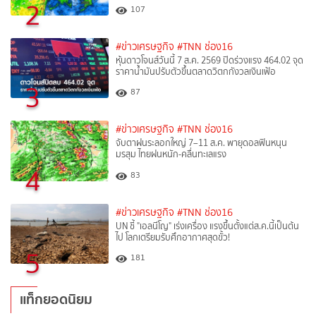
2
107
#ข่าวเศรษฐกิจ
#TNN ช่อง16
หุ้นดาวโจนส์วันนี้ 7 ส.ค. 2569 ปิดร่วงแรง 464.02 จุด
ราคาน้ำมันปรับตัวขึ้นตลาดวิตกกังวลเงินเฟ้อ
3
87
#ข่าวเศรษฐกิจ
#TNN ช่อง16
จับตาฝนระลอกใหญ่ 7–11 ส.ค. พายุดอลฟินหนุน
มรสุม ไทยฝนหนัก-คลื่นทะเลแรง
4
83
#ข่าวเศรษฐกิจ
#TNN ช่อง16
UN ชี้ "เอลนีโญ" เร่งเครื่อง แรงขึ้นตั้งแต่ส.ค.นี้เป็นต้น
ไป โลกเตรียมรับศึกอากาศสุดขั้ว!
5
181
แท็กยอดนิยม