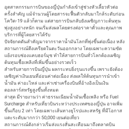
อุตสาหกรรมการบินของญี่ปุ่นกำลังเข้าสู่ช่วงหัวเลี้ยวหัวต่อ
ครั้งสำคัญ แม้จำนวนผู้โดยสารจะฟื้นตัวกลับมาใกล้ระดับก่อน
โควิด-19 แล้วก็ตาม แต่สายการบินกลับยังเผชิญภาวะต้นทุน
พุ่งสูงอย่างหนัก จนเริ่มส่งผลโดยตรงต่อราคาตั๋วและคุณภาพ
บริการที่ผู้โดยสารได้รับ
ปัจจัยกดดันสำคัญมาจากราคาน้ำมันโลกที่พุ่งขึ้นต่อเนื่อง หลัง
สถานการณ์ตึงเครียดในตะวันออกกลาง โดยเฉพาะความขัด
แย้งรอบช่องแคบฮอร์มุซ ทำให้สายการบินทั่วโลกต้องเผชิญ
ต้นทุนเชื้อเพลิงที่เพิ่มขึ้นอย่างรวดเร็ว
สำหรับสายการบินญี่ปุ่น ผลกระทบยิ่งรุนแรงขึ้น เพราะยังต้อง
เผชิญค่าเงินเยนที่อ่อนค่าต่อเนื่อง ส่งผลให้ต้นทุนการนำเข้า
น้ำมัน ค่าอะไหล่ และค่าเช่าเครื่องบินที่อ้างอิงเป็นเงิน
ดอลลาร์สหรัฐสูงขึ้นทั้งหมด
ล่าสุด มีรายงานว่า ค่าธรรมเนียมน้ำมันเชื้อเพลิง หรือ Fuel
Surcharge สำหรับเที่ยวบินระหว่างประเทศของญี่ปุ่น อาจเพิ่ม
ขึ้นเกือบ 2 เท่า โดยเฉพาะเส้นทางยุโรปและสหรัฐ ที่มีโอกาส
แตะระดับมากกว่า 50,000 เยนต่อเที่ยว
สถานการณ์ดังกล่าวเริ่มส่งแรงสั่นสะเทือนมาถึงตลาดบิน