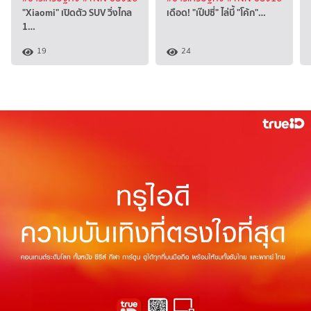
"Xiaomi" เปิดตัว SUV วิ่งไกล
เดือด! "เป๊ปซี่" ไล่บี้ "โค้ก"…
1…
19
24