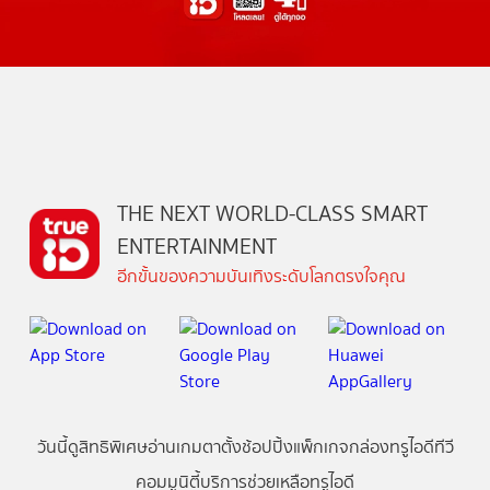
THE NEXT WORLD-CLASS SMART
ENTERTAINMENT
อีกขั้นของความบันเทิงระดับโลกตรงใจคุณ
วันนี้
ดู
สิทธิพิเศษ
อ่าน
เกม
ตาตั้ง
ช้อปปิ้ง
แพ็กเกจ
กล่องทรูไอดีทีวี
คอมมูนิตี้
บริการช่วยเหลือทรูไอดี