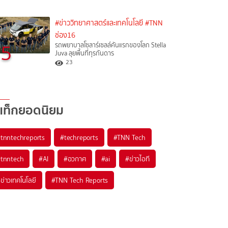
#ข่าววิทยาศาสตร์และเทคโนโลยี
#TNN
ช่อง16
5
รถพยาบาลโซลาร์เซลล์คันแรกของโลก Stella
Juva ลุยพื้นที่ทุรกันดาร
23
แท็กยอดนิยม
#
tnntechreports
#
techreports
#
TNN Tech
#
tnntech
#
AI
#
อวกาศ
#
ai
#
ข่าวไอที
#
ข่าวเทคโนโลยี
#
TNN Tech Reports