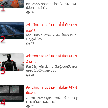
1
RV Connex ทดสอบบินโดรนโจมตี K-18M
ฝีมือคนไทยสำเร็จ
32
#ข่าววิทยาศาสตร์และเทคโนโลยี
#TNN
ช่อง16
2
อีลอน มัสก์ ทุ่มสร้าง Terafab โรงงานชิปที่
ใหญ่สุดในโลก
29
#ข่าววิทยาศาสตร์และเทคโนโลยี
#TNN
ช่อง16
3
มิตซูบิชิรุกหนัก ตั้งสายผลิตหุ่นยนต์ฮิวแมน
นอยด์ 1,000 ตัวต่อเดือน
28
#ข่าววิทยาศาสตร์และเทคโนโลยี
#TNN
ช่อง16
4
ชิ้นส่วน SpaceX พุ่งชนดวงจันทร์ ยานดานูริ
เกาหลีใต้เผยภาพหลุมใหม่
25