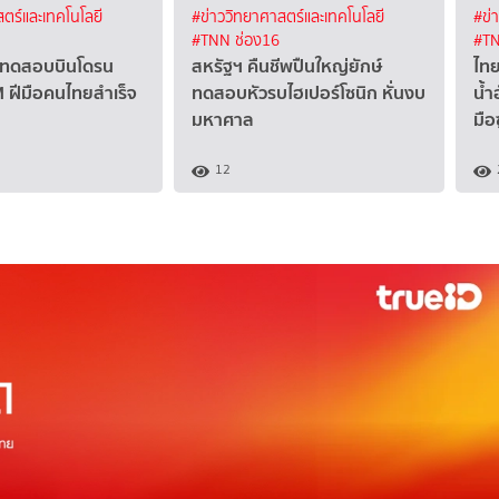
ตร์และเทคโนโลยี
#ข่าววิทยาศาสตร์และเทคโนโลยี
#ข่
#TNN ช่อง16
#TN
 ทดสอบบินโดรน
สหรัฐฯ คืนชีพปืนใหญ่ยักษ์
ไทย
 ฝีมือคนไทยสำเร็จ
ทดสอบหัวรบไฮเปอร์โซนิก หั่นงบ
น้ำ
มหาศาล
มือ
12