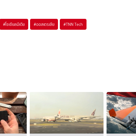
#
โซเชียลมีเดีย
#
ออสเตรเลีย
#
TNN Tech