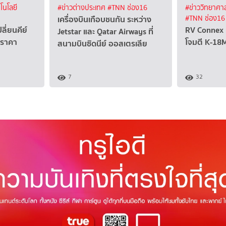
โนโลยี
#ข่าวต่างประเทศ
#TNN ช่อง16
#ข่าววิทยาศาส
เครื่องบินเกือบชนกัน ระหว่าง
#TNN ช่อง16
ลี่ยนคีย์
RV Connex
Jetstar และ Qatar Airways ที่
 ราคา
โจมตี K-18M
สนามบินซิดนีย์ ออสเตรเลีย
7
32