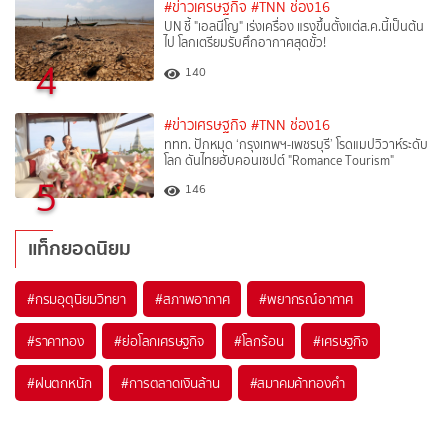
#ข่าวเศรษฐกิจ
#TNN ช่อง16
UN ชี้ "เอลนีโญ" เร่งเครื่อง แรงขึ้นตั้งแต่ส.ค.นี้เป็นต้น
ไป โลกเตรียมรับศึกอากาศสุดขั้ว!
4
140
#ข่าวเศรษฐกิจ
#TNN ช่อง16
ททท. ปักหมุด ‘กรุงเทพฯ-เพชรบุรี’ โรดแมปวิวาห์ระดับ
โลก ดันไทยฮับคอนเซปต์ "Romance Tourism"
5
146
แท็กยอดนิยม
#
กรมอุตุนิยมวิทยา
#
สภาพอากาศ
#
พยากรณ์อากาศ
#
ราคาทอง
#
ย่อโลกเศรษฐกิจ
#
โลกร้อน
#
เศรษฐกิจ
#
ฝนตกหนัก
#
การตลาดเงินล้าน
#
สมาคมค้าทองคำ