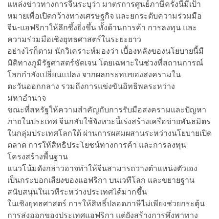
แหล่งข่าวทางการจีนระบุว่า มาตรการศูนย์ภาษีครั้งนี้มีเป้า
หมายเพื่อเปิดกว้างทางเศรษฐกิจ และยกระดับความร่วมมือ
จีน-แอฟริกาให้ลึกซึ้งยิ่งขึ้น ทั้งด้านการค้า การลงทุน และ
ความร่วมมือเชิงยุทธศาสตร์ในระยะยาว
อย่างไรก็ตาม นักวิเคราะห์มองว่า เบื้องหลังของนโยบายนี้มี
มิติทางภูมิรัฐศาสตร์ชัดเจน โดยเฉพาะในช่วงที่สถานการณ์
โลกกำลังเปลี่ยนแปลง จากผลกระทบของสงครามใน
ตะวันออกกลาง รวมถึงการแข่งขันอิทธิพลระหว่าง
มหาอำนาจ
ขณะที่สหรัฐให้ความสำคัญกับการรับมือสงครามและปัญหา
ภายในประเทศ จีนกลับใช้จังหวะนี้เร่งสร้างเครือข่ายพันธมิตร
ในกลุ่มประเทศโลกใต้ ผ่านการผสมผสานระหว่างนโยบายเปิด
ตลาด การให้สิทธิประโยชน์ทางการค้า และการลงทุน
โครงสร้างพื้นฐาน
แนวโน้มดังกล่าวอาจทำให้จีนสามารถวางตำแหน่งตัวเอง
เป็นกระบอกเสียงของแอฟริกา บนเวทีโลก และขยายฐาน
สนับสนุนในเวทีระหว่างประเทศได้มากขึ้น
ในเชิงยุทธศาสตร์ การให้สิทธิ์ปลอดภาษีไม่เพียงช่วยกระตุ้น
การส่งออกของประเทศแอฟริกา แต่ยังสร้างการพึ่งพาทาง