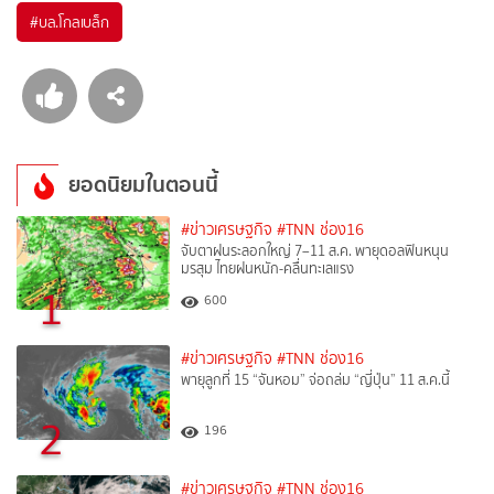
#
บล.โกลเบล็ก
ยอดนิยมในตอนนี้
#ข่าวเศรษฐกิจ
#TNN ช่อง16
จับตาฝนระลอกใหญ่ 7–11 ส.ค. พายุดอลฟินหนุน
มรสุม ไทยฝนหนัก-คลื่นทะเลแรง
1
600
#ข่าวเศรษฐกิจ
#TNN ช่อง16
พายุลูกที่ 15 “จันหอม” จ่อถล่ม “ญี่ปุ่น” 11 ส.ค.นี้
2
196
#ข่าวเศรษฐกิจ
#TNN ช่อง16