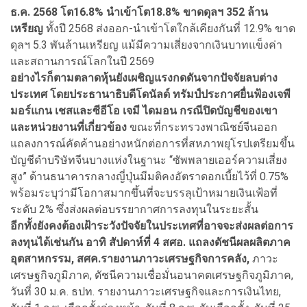
ธ.ค. 2568 โต16.8% นำเข้าโต18.8% ขาดดุลฯ 352 ล้าน
เหรียญ
ทั้งปี 2568 ส่งออก-นำเข้าโตใกล้เคียงกันที่ 12.9% ขาด
ดุลฯ 5.3 พันล้านเหรียญ แม้มีความเสี่ยงจากเงินบาทแข็งค่า
และสถานการณ์โลกในปี 2569
อย่างไรก็ตามตลาดหุ้นยังเผชิญแรงกดดันจากปัจจัยลบต่าง
ประเทศ โดยประธานาธิบดีโดนัลด์ ทรัมป์ประกาศยื่นฟ้องเจพี
มอร์แกน เชสและซีอีโอ เจมี ไดมอน กรณีปิดบัญชีของเขา
และหน่วยงานที่เกี่ยวข้อง
ขณะที่กระทรวงพาณิชย์จีนออก
แถลงการณ์คัดค้านอย่างหนักต่อการที่สหภาพยุโรปเตรียมขึ้น
บัญชีดำบริษัทจีนบางแห่งในฐานะ “ซัพพลายเออร์ความเสี่ยง
สูง” ด้านธนาคารกลางญี่ปุ่นมีมติคงอัตราดอกเบี้ยไว้ที่ 0.75%
พร้อมระบุว่ามีโอกาสมากขึ้นที่จะบรรลุเป้าหมายเงินเฟ้อที่
ระดับ 2% ซึ่งส่งผลต่อบรรยากาศการลงทุนในระยะสั้น
อีกทั้งยังคงต้องเฝ้าระวังปัจจัยในประเทศที่อาจจะส่งผลต่อการ
ลงทุนได้เช่นกัน อาทิ สัปดาห์ที่ 4 สศอ. แถลงดัชนีผลผลิตภาค
อุตสาหกรรม, สศค.รายงานภาวะเศรษฐกิจการคลัง,
ภาวะ
เศรษฐกิจภูมิภาค, ดัชนีความเชื่อมั่นอนาคตเศรษฐกิจภูมิภาค,
วันที่ 30 ม.ค. ธปท. รายงานภาวะเศรษฐกิจและการเงินไทย,