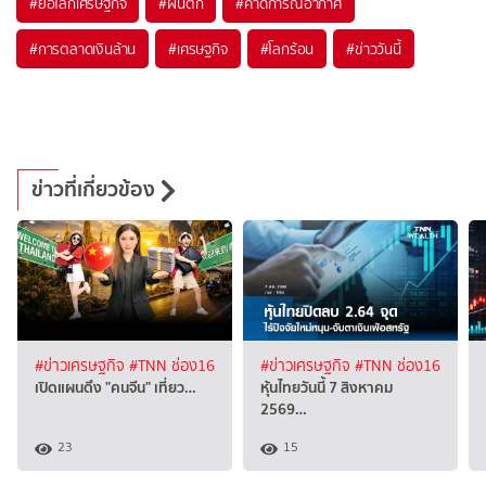
#
ย่อโลกเศรษฐกิจ
#
ฝนตก
#
คาดการณ์อากาศ
#
การตลาดเงินล้าน
#
เศรษฐกิจ
#
โลกร้อน
#
ข่าววันนี้
ข่าวที่เกี่ยวข้อง
#ข่าวเศรษฐกิจ
#TNN ช่อง16
#ข่าวเศรษฐกิจ
#TNN ช่อง16
เปิดแผนดึง "คนจีน" เที่ยว…
หุ้นไทยวันนี้ 7 สิงหาคม
2569…
23
15