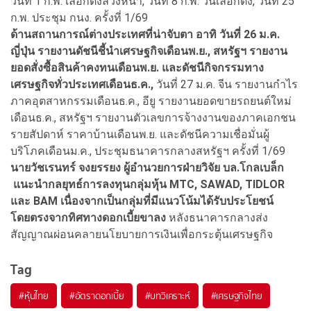
วันที่ 1 ก.พ. เลือกตั้งล่วงหน้า, วันที่ 8 ก.พ. วันเลือกตั้ง, วันที่ 25
ก.พ. ประชุม กนง. ครั้งที่ 1/69
ด้านสถานการณ์ต่างประเทศที่น่าจับตา อาทิ วันที่ 26 ม.ค.
ญี่ปุ่น รายงานดัชนีชี้นำเศรษฐกิจเดือนพ.ย., สหรัฐฯ รายงาน
ยอดสั่งซื้อสินค้าคงทนเดือนพ.ย. และดัชนีกิจกรรมทาง
เศรษฐกิจทั่วประเทศเดือนธ.ค.,
วันที่ 27 ม.ค. จีน รายงานกำไร
ภาคอุตสาหกรรมเดือนธ.ค., อียู รายงานยอดขายรถยนต์ใหม่
เดือนธ.ค., สหรัฐฯ รายงานตัวเลขการจ้างงานของภาคเอกชน
รายสัปดาห์ ราคาบ้านเดือนพ.ย. และดัชนีความเชื่อมั่นผู้
บริโภคเดือนม.ค., ประชุมธนาคารกลางสหรัฐฯ ครั้งที่ 1/69
นายวัชเรนทร์ จงยรรยง ผู้อำนวยการฝ่ายวิจัย บล.โกลเบล็ก
แนะนำกลยุทธ์การลงทุนกลุ่มหุ้น MTC, SAWAD, TIDLOR
และ BAM เนื่องจากเป็นกลุ่มที่มีแนวโน้มได้รับประโยชน์
โดยตรงจากทิศทางดอกเบี้ยขาลง
หลังธนาคารกลางส่ง
สัญญาณผ่อนคลายนโยบายการเงินเพื่อกระตุ้นเศรษฐกิจ
Tag
#
หุ้นไทย
#
อัตราดอกเบี้ย
#
บทวิเคราะห์
#
เศรษฐกิจไทย