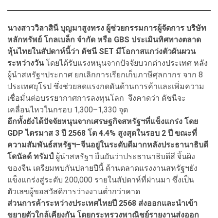
นางสาววิลาสินี บุญมาสูงทรง ผู้ช่วยกรรมการผู้จัดการ บริษัท
หลักทรัพย์ โกลเบล็ก จำกัด หรือ GBS ประเมินทิศทางตลาด
หุ้นไทยในสัปดาห์นี้ว่า ดัชนี SET มีโอกาสแกว่งตัวผันผวน
ระหว่างวัน
โดยได้รับแรงหนุนจากปัจจัยบวกต่างประเทศ หลัง
ผู้นำสหรัฐฯประกาศ ยกเลิกการเรียกเก็บภาษีศุลกากร จาก 8
ประเทศยุโรป ซึ่งช่วยลดแรงกดดันด้านการค้าและเพิ่มความ
เชื่อมั่นต่อบรรยากาศการลงทุนโลก จึงคาดว่า ดัชนีจะ
เคลื่อนไหวในกรอบ 1,300–1,330 จุด
อีกทั้งยังได้ปัจจัยหนุนจากเศรษฐกิจสหรัฐฯที่แข็งแกร่ง โดย
GDP ไตรมาส 3 ปี 2568 โต 4.4% สูงสุดในรอบ 2 ปี ขณะที่
ความสัมพันธ์สหรัฐฯ–จีนอยู่ในระดับดีมากหลังประธานาธิบดี
โดนัลด์ ทรัมป์
ผู้นำสหรัฐฯ ยืนยันว่าประธานาธิบดีสี จิ้นผิง
ของจีน เตรียมพบกันปลายปีนี้ ด้านตลาดแรงงานสหรัฐฯยัง
แข็งแกร่งสู่ระดับ 200,000 รายในสัปดาห์ที่ผ่านมา ซึ่งเป็น
ตัวเลขผู้ขอสวัสดิการว่างงานต่ำกว่าคาด
ส่วนการค้าระหว่างประเทศไทยปี 2568 ส่งออกและนำเข้า
ขยายตัวใกล้เคียงกัน โดยกระทรวงพาณิชย์รายงานส่งออก