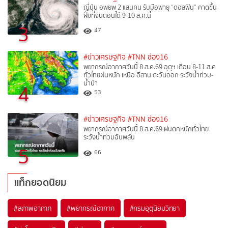
ญี่ปุ่น อพยพ 2 แสนคน รับมือพายุ “ดอลฟิน” คาดขึ้น
ฝั่งที่จีนตอนใต้ 9-10 ส.ค.นี้
3
47
#ข่าวเศรษฐกิจ
#TNN ช่อง16
พยากรณ์อากาศวันนี้ 8 ส.ค.69 อุตุฯ เตือน 8-11 ส.ค
ทั่วไทยฝนหนัก เหนือ อีสาน ตะวันออก ระวังน้ำท่วม-
น้ำป่า
4
53
#ข่าวเศรษฐกิจ
#TNN ช่อง16
พยากรณ์อากาศวันนี้ 8 ส.ค.69 ฝนตกหนักทั่วไทย
ระวังน้ำท่วมฉับพลัน
5
66
แท็กยอดนิยม
#
สภาพอากาศ
#
พยากรณ์อากาศ
#
กรมอุตุนิยมวิทยา