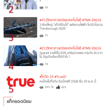
2
2
16
#ข่าววิทยาศาสตร์และเทคโนโลยี
#TNN ช่อง16
3 ยักษ์ใหญ่ "แท็กซี่บินได้" พลังงานไฟฟ้า โชว์ตัวในงาน
"Farnborough 2026"
3
75
#ข่าววิทยาศาสตร์และเทคโนโลยี
#TNN ช่อง16
SpaceX รายได้โต 92% แต่หุ้นร่วงเพราะทุ่มกับ AI มาก
ไป มีธุรกิจเดียวที่ได้กำไร ?
4
74
#โควิด-19
#TrueID
คนไทยไม่ทิ้งกัน รับเน็ตฟรี 10GB เริ่ม 10 เม.ย. นี้
5
293.7K
422
แท็กยอดนิยม