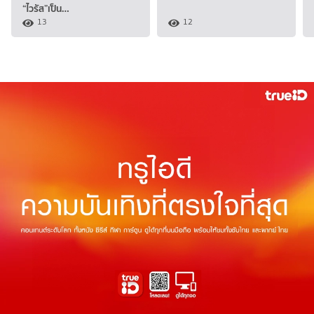
“ไวรัส”เป็น…
13
12