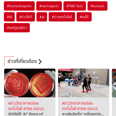
#
tnntechreports
#
techreports
#
TNN Tech
#
tnntech
#
AI
#
ข่าวไอที
#
ai
#
ข่าวเทคโนโลยี
#
แบไต๋
#
สหรัฐอเมริกา
ข่าวที่เกี่ยวข้อง
#ข่าววิทยาศาสตร์และ
#ข่าววิทยาศาสตร์และ
เทคโนโลยี
#TNN ช่อง16
เทคโนโลยี
#TNN ช่อง16
นักวิจัยใช้ “AI” สังเคราะห์
สานฝันวัยเด็ก “เครื่องแกว่ง…