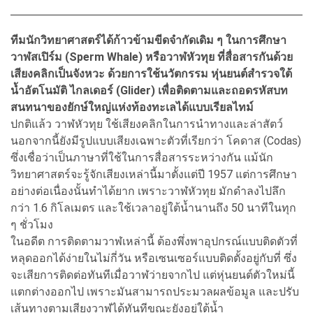
ทีมนักวิทยาศาสตร์ได้ก้าวข้ามขีดจำกัดเดิม ๆ ในการศึกษา
วาฬสเปิร์ม (Sperm Whale) หรือวาฬหัวทุย ที่สื่อสารกันด้วย
เสียงคลิกเป็นจังหวะ ด้วยการใช้นวัตกรรม หุ่นยนต์สำรวจใต้
น้ำอัตโนมัติ ไกลเดอร์ (Glider) เพื่อติดตามและถอดรหัสบท
สนทนาของยักษ์ใหญ่แห่งท้องทะเลได้แบบเรียลไทม์
ปกติแล้ว วาฬหัวทุย ใช้เสียงคลิกในการนำทางและล่าสัตว์
นอกจากนี้ยังมีรูปแบบเสียงเฉพาะตัวที่เรียกว่า โคดาส (Codas)
ซึ่งเชื่อว่าเป็นภาษาที่ใช้ในการสื่อสารระหว่างกัน แม้นัก
วิทยาศาสตร์จะรู้จักเสียงเหล่านี้มาตั้งแต่ปี 1957 แต่การศึกษา
อย่างต่อเนื่องนั้นทำได้ยาก เพราะวาฬหัวทุย มักดำลงไปลึก
กว่า 1.6 กิโลเมตร และใช้เวลาอยู่ใต้น้ำนานถึง 50 นาทีในทุก
ๆ ชั่วโมง
ในอดีต การติดตามวาฬเหล่านี้ ต้องพึ่งพาอุปกรณ์แบบติดตัวที่
หลุดออกได้ง่ายในไม่กี่วัน หรือเซนเซอร์แบบติดตั้งอยู่กับที่ ซึ่ง
จะเสียการติดต่อทันทีเมื่อวาฬว่ายจากไป แต่หุ่นยนต์ตัวใหม่นี้
แตกต่างออกไป เพราะมันสามารถประมวลผลข้อมูล และปรับ
เส้นทางตามเสียงวาฬได้ทันทีขณะยังอยู่ใต้น้ำ