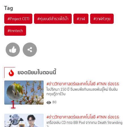
Tag
#
Project CETI
#
หุ่นยนต์สำรวจใต้น้ำ
#
วาฬ
#
วาฬหัวทุย
#
tnntech
ยอดนิยมในตอนนี้
#ข่าววิทยาศาสตร์และเทคโนโลยี
#TNN ช่อง16
ไขปริศนา 150 ปี จีนพบพืชกินแมลงพันธุ์ใหม่ ยืนยัน
ทฤษฎีดาร์วิน
1
80
#ข่าววิทยาศาสตร์และเทคโนโลยี
#TNN ช่อง16
เครื่องเล่น CD ทรง BB Pod จากเกม Death Stranding