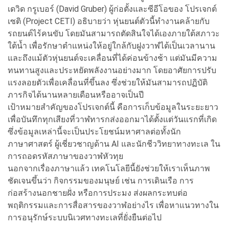
เดวิด กรูเบอร์ (David Gruber) ผู้ก่อตั้งและซีอีโอของ โปรเจกต์
เซติ (Project CETI) อธิบายว่า หุ่นยนต์ตัวนี้ทำงานคล้ายกับ
รถยนต์ไร้คนขับ โดยมันสามารถตัดสินใจได้เองภายใต้สภาวะ
ใต้น้ำ เพื่อรักษาตำแหน่งให้อยู่ใกล้กับฝูงวาฬได้เป็นเวลานาน
และถึงแม้ตัวหุ่นยนต์จะเคลื่อนที่ได้ค่อนข้างช้า แต่มันมีความ
ทนทานสูงและประหยัดพลังงานอย่างมาก โดยอาศัยการปรับ
แรงลอยตัวเพื่อเคลื่อนที่ขึ้นลง ซึ่งช่วยให้มันสามารถปฏิบัติ
ภารกิจได้นานหลายเดือนหรืออาจเป็นปี
เป้าหมายสำคัญของโปรเจกต์นี้ คือการเก็บข้อมูลในระยะยาว
เพื่อบันทึกทุกเสียงที่วาฬทารกส่งออกมาได้ตั้งแต่วันแรกที่เกิด
ซึ่งข้อมูลเหล่านี้จะเป็นประโยชน์มหาศาลต่อทั้งนัก
ภาษาศาสตร์ ผู้เชี่ยวชาญด้าน AI และนักชีววิทยาทางทะเล ใน
การถอดรหัสภาษาของวาฬหัวทุย
นอกจากเรื่องภาษาแล้ว เทคโนโลยีนี้ยังช่วยให้เราเห็นภาพ
ชัดเจนขึ้นว่า กิจกรรมของมนุษย์ เช่น การเดินเรือ การ
ก่อสร้างนอกชายฝั่ง หรือการประมง ส่งผลกระทบต่อ
พฤติกรรมและการสื่อสารของวาฬอย่างไร เพื่อหาแนวทางใน
การอนุรักษ์ระบบนิเวศทางทะเลที่ยั่งยืนต่อไป