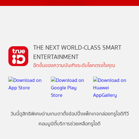
THE NEXT WORLD-CLASS SMART
ENTERTAINMENT
อีกขั้นของความบันเทิงระดับโลกตรงใจคุณ
วันนี้
ดู
สิทธิพิเศษ
อ่าน
เกม
ตาตั้ง
ช้อปปิ้ง
แพ็กเกจ
กล่องทรูไอดีทีวี
คอมมูนิตี้
บริการช่วยเหลือทรูไอดี