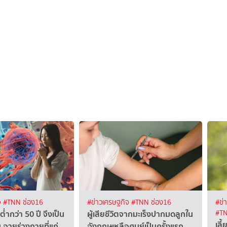
จ
#TNN ช่อง16
#ข่าวเศรษฐกิจ
#TNN ช่อง16
#ข่
ำกว่า 50 ปี จึงเป็น
ผู้เสียชีวิตจากมะเร็งปากมดลูกใน
#TN
เลี
น อายุร่างกายที่แก่
อังกฤษเหลือศูนย์เป็นครั้งแรก