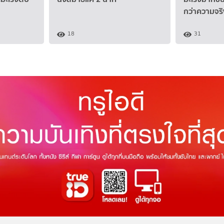
กว่าความจร
18
31