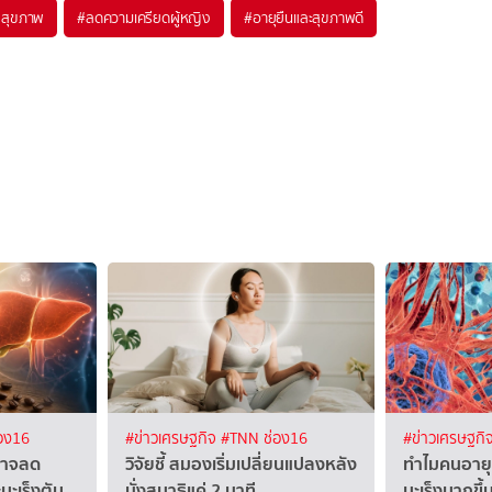
ยสุขภาพ
#
ลดความเครียดผู้หญิง
#
อายุยืนและสุขภาพดี
อง16
#ข่าวเศรษฐกิจ
#TNN ช่อง16
#ข่าวเศรษฐกิ
 อาจลด
วิจัยชี้ สมองเริ่มเปลี่ยนแปลงหลัง
ทำไมคนอายุต่
มะเร็งตับ
นั่งสมาธิแค่ 2 นาที
มะเร็งมากขึ้