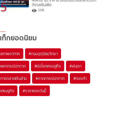
464.02 จุด ราคาน้ำมันปรับตัวขึ้นตลาดวิตก
5
กังวลเงินเฟ้อ
108
แท็กยอดนิยม
#
สภาพอากาศ
#
กรมอุตุนิยมวิทยา
#
พยากรณ์อากาศ
#
ย่อโลกเศรษฐกิจ
#
ฝนตก
#
การตลาดเงินล้าน
#
คาดการณ์อากาศ
#
ทองคำ
#
เศรษฐกิจ
#
ราคาทองวันนี้