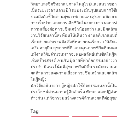
วิทยาและจิตวิทยาสุขภาพในยุโรปและสหราชอาณาจั
เป็นระยะเวลาหลายปี โดยประเมินรูปแบบการใช้เ
รวมถึงตัวชี้วัดด้านสุขภาพกายและสุขภาพจิต จา
การเจ็บป่วย และการเสียชีวิตในระยะยาว ผลการศ
ความเสี่ยงต่อภาวะซึมเศร้าน้อยกว่า และมีผลลั
งานวิจัยเหล่านี้สะท้อนให้เห็นว่า งานอดิเรกแบบด
เรียบง่ายแต่ทรงพลัง สิ่งที่หลายคนเรียกว่า “นิส
เสริมอายุยืน สุขภาพที่ดี และคุณภาพชีวิตที่สมดุ
แม้งานวิจัยจำนวนมากจะพบผลลัพธ์เด่นชัดในผู้หญิ
เชิงสร้างสรรค์เช่นกัน ผู้ชายที่ทำกิจกรรมอย่าง
ประจำ มีแนวโน้มมีสุขภาพจิตดีขึ้น ระดับความเ
ผลด้านการลดความเสี่ยงภาวะซึมเศร้าและผลลั
ในผู้หญิง
นักวิจัยอธิบายว่า ผู้หญิงมักใช้กิจกรรมเหล่านี้
ประโยชน์ผ่านความรู้สึกสำเร็จ ทักษะ และปฏิสั
ต่างกัน แต่กิจกรรมสร้างสรรค์ล้วนส่งผลดีต่อสุ
Tag