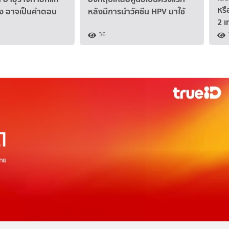
หรื
ิง อาจเป็นคำตอบ
หลังมีการนำวัคซีน HPV มาใช้
2 เ
36