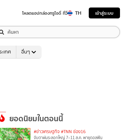
TH
เข้าสู่ระบบ
โหลดแอป
กล่องทรูไอดี ทีวี
ระเทศ
อื่นๆ
ยอดนิยมในตอนนี้
#ข่าวเศรษฐกิจ
#TNN ช่อง16
จับตาฝนระลอกใหญ่ 7–11 ส.ค. พายุดอลฟิน