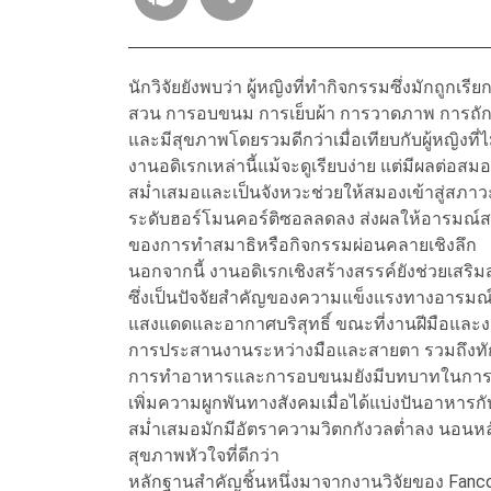
นักวิจัยยังพบว่า ผู้หญิงที่ทำกิจกรรมซึ่งมักถู
สวน การอบขนม การเย็บผ้า การวาดภาพ การถักโ
และมีสุขภาพโดยรวมดีกว่าเมื่อเทียบกับผู้หญิงที
งานอดิเรกเหล่านี้แม้จะดูเรียบง่าย แต่มีผลต่
สม่ำเสมอและเป็นจังหวะช่วยให้สมองเข้าสู่สภ
ระดับฮอร์โมนคอร์ติซอลลดลง ส่งผลให้อารมณ์สง
ของการทำสมาธิหรือกิจกรรมผ่อนคลายเชิงลึก
นอกจากนี้ งานอดิเรกเชิงสร้างสรรค์ยังช่วยเสร
ซึ่งเป็นปัจจัยสำคัญของความแข็งแรงทางอารมณ์
แสงแดดและอากาศบริสุทธิ์ ขณะที่งานฝีมือแล
การประสานงานระหว่างมือและสายตา รวมถึงท
การทำอาหารและการอบขนมยังมีบทบาทในการสร้าง
เพิ่มความผูกพันทางสังคมเมื่อได้แบ่งปันอาหารกับ
สม่ำเสมอมักมีอัตราความวิตกกังวลต่ำลง นอนหล
สุขภาพหัวใจที่ดีกว่า
หลักฐานสำคัญชิ้นหนึ่งมาจากงานวิจัยของ Fanc