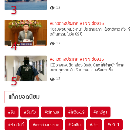
3
12
#ข่าวต่างประเทศ
#TNN ช่อง16
“ไซสมพอน พมวิหาน” ประธานสภาแห่งชาติลาว ถึงแก่
อสัญกรรมในวัย 69 ปี
4
12
#ข่าวต่างประเทศ
#TNN ช่อง16
ICE วางแผนติดกล้อง Body Cam ให้เจ้าหน้าที่ภาค
สนามทุกราย ลุ้นเห็นภาพความจริงมากขึ้น
5
12
แท็กยอดนิยม
#
จีน
#
ซินหัว
#
xinhua
#
โควิด-19
#
สหรัฐฯ
#
ข่าววันนี้
#
ข่าวต่างประเทศ
#
รัสเซีย
#
ข่าว
#
ทรัมป์