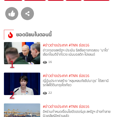
ยอดนิยมในตอนนี้
#ข่าวต่างประเทศ
#TNN ช่อง16
ข่าวกรองสหรัฐฯ ประเมิน รัสเซียอาจทดสอบ “นาโต”
เลือกโจมตีจำกัดวง เน้นบอลติก-โปแลนด์
1
16
#ข่าวต่างประเทศ
#TNN ช่อง16
ญี่ปุ่นประกาศสร้าง “หลุมหลบภัยขีปนาวุธ” ใต้สถานี
รถไฟใต้ดินกรุงโตเกียว
2
22
#ข่าวต่างประเทศ
#TNN ช่อง16
อิหร่านกำหนดเงื่อนไขเปิดฮอร์มุซ สหรัฐฯ อ้างทำลาย
นิวเคลียร์อิหร่านแล้ว