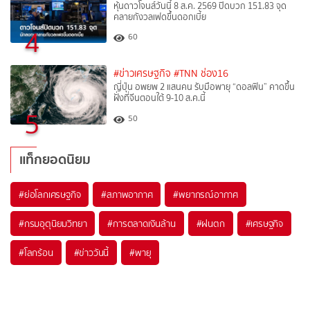
หุ้นดาวโจนส์วันนี้ 8 ส.ค. 2569 ปิดบวก 151.83 จุด
คลายกังวลเฟดขึ้นดอกเบี้ย
4
60
#ข่าวเศรษฐกิจ
#TNN ช่อง16
ญี่ปุ่น อพยพ 2 แสนคน รับมือพายุ “ดอลฟิน” คาดขึ้น
ฝั่งที่จีนตอนใต้ 9-10 ส.ค.นี้
5
50
แท็กยอดนิยม
#
ย่อโลกเศรษฐกิจ
#
สภาพอากาศ
#
พยากรณ์อากาศ
#
กรมอุตุนิยมวิทยา
#
การตลาดเงินล้าน
#
ฝนตก
#
เศรษฐกิจ
#
โลกร้อน
#
ข่าววันนี้
#
พายุ