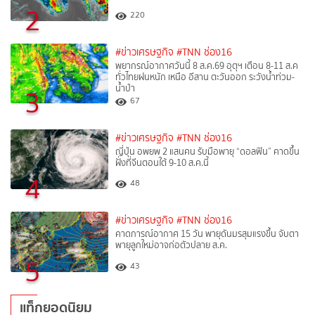
2
220
#ข่าวเศรษฐกิจ
#TNN ช่อง16
พยากรณ์อากาศวันนี้ 8 ส.ค.69 อุตุฯ เตือน 8-11 ส.ค
ทั่วไทยฝนหนัก เหนือ อีสาน ตะวันออก ระวังน้ำท่วม-
น้ำป่า
3
67
#ข่าวเศรษฐกิจ
#TNN ช่อง16
ญี่ปุ่น อพยพ 2 แสนคน รับมือพายุ “ดอลฟิน” คาดขึ้น
ฝั่งที่จีนตอนใต้ 9-10 ส.ค.นี้
4
48
#ข่าวเศรษฐกิจ
#TNN ช่อง16
คาดการณ์อากาศ 15 วัน พายุดันมรสุมแรงขึ้น จับตา
พายุลูกใหม่อาจก่อตัวปลาย ส.ค.
5
43
แท็กยอดนิยม