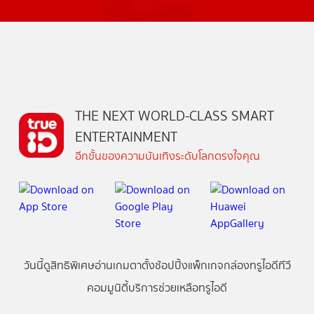
THE NEXT WORLD-CLASS SMART
ENTERTAINMENT
อีกขั้นของความบันเทิงระดับโลกตรงใจคุณ
วันนี้
ดู
สิทธิพิเศษ
อ่าน
เกม
ตาตั้ง
ช้อปปิ้ง
แพ็กเกจ
กล่องทรูไอดีทีวี
คอมมูนิตี้
บริการช่วยเหลือทรูไอดี