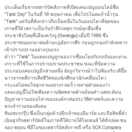
ประเด็นเริ่มจากสตาร์บัคส์เกาหลีเปิดแคมเปญออนไลน์ชื่อ
"Tank Day" ในวันที่ 18 พฤษภาคม เพื่อโปรโมตแก้วน้ำรุ่น
"Tank" แต่วันที่ดังกล่าวถือเป็นหนึ่งในวันอ่อนไหวที่สุดของ
เกาหลีใต้ เพราะเป็นวันรำลึกเหตุการณ์ลุกฮือเพื่อ
ประชาธิปไตยที่เมืองควังจู (Gwangju) เมื่อปี 1980 ซึ่ง
ประชาชนออกมาต่อต้านกฎอัยการศึก ก่อนถูกกองกำลังทหาร
เข้าปราบปรามอย่างรุนแรง
คำว่า "Tank" ในแคมเปญถูกมองว่าเชื่อมโยงกับรถถังและยาน
เกราะที่ใช้ในการปราบปรามประชาชน ขณะที่ข้อความ
ประกอบแคมเปญอีกส่วนหนึ่ง ยังถูกวิจารณ์ว่าไปพ้องกับวลีอื้อ
ฉาวจากคดีการเสียชีวิตของนักศึกษานักเคลื่อนไหว
กระแสไม่พอใจลุกลามอย่างรวดเร็ว หลายฝ่ายมองว่า
แคมเปญนี้ไม่ใช่เพียงความผิดพลาดด้านถ้อยคำ แต่สะท้อน
ปัญหาความอ่อนไหวขององค์กรต่อประวัติศาสตร์และความ
ทรงจำร่วมของสังคม
ชินเซเกกรุ๊ป ซึ่งเป็นกลุ่มค้าปลีกเจ้าของอีมาร์ต และถือสิทธิ์ดำ
เนินธุรกิจสตาร์บัคส์ในเกาหลีใต้ภายใต้ไลเซนส์ ได้สั่งปลด ซน
จอง-ฮยอน ซีอีโอของสตาร์บัคส์เกาหลี หรือ SCK Company