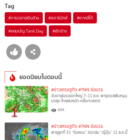
Tag
#
การตลาดเงินล้าน
#
สตาร์บัคส์
#
เกาหลีใต้
#
แคมเปญ Tank Day
#
เลิกจ้าง
ยอดนิยมในตอนนี้
#ข่าวเศรษฐกิจ
#TNN ช่อง16
จับตาฝนระลอกใหญ่ 7–11 ส.ค. พายุดอลฟินหนุน
มรสุม ไทยฝนหนัก-คลื่นทะเลแรง
1
606
#ข่าวเศรษฐกิจ
#TNN ช่อง16
พายุลูกที่ 15 “จันหอม” จ่อถล่ม “ญี่ปุ่น” 11 ส.ค.นี้