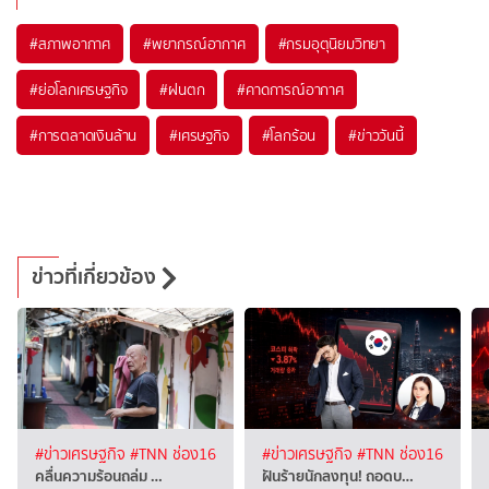
#
สภาพอากาศ
#
พยากรณ์อากาศ
#
กรมอุตุนิยมวิทยา
#
ย่อโลกเศรษฐกิจ
#
ฝนตก
#
คาดการณ์อากาศ
#
การตลาดเงินล้าน
#
เศรษฐกิจ
#
โลกร้อน
#
ข่าววันนี้
ข่าวที่เกี่ยวข้อง
#ข่าวเศรษฐกิจ
#TNN ช่อง16
#ข่าวเศรษฐกิจ
#TNN ช่อง16
คลื่นความร้อนถล่ม …
ฝันร้ายนักลงทุน! ถอดบ…