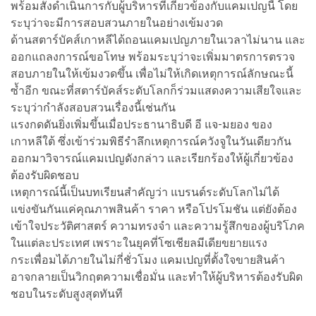
พร้อมสั่งดำเนินการกับผู้บริหารที่เกี่ยวข้องกับแคมเปญนี้ โดย
ระบุว่าจะมีการสอบสวนภายในอย่างเข้มงวด
ด้านสตาร์บัคส์เกาหลีได้ถอนแคมเปญภายในเวลาไม่นาน และ
ออกแถลงการณ์ขอโทษ พร้อมระบุว่าจะเพิ่มมาตรการตรวจ
สอบภายในให้เข้มงวดขึ้น เพื่อไม่ให้เกิดเหตุการณ์ลักษณะนี้
ซ้ำอีก ขณะที่สตาร์บัคส์ระดับโลกก็ร่วมแสดงความเสียใจและ
ระบุว่ากำลังสอบสวนเรื่องนี้เช่นกัน
แรงกดดันยิ่งเพิ่มขึ้นเมื่อประธานาธิบดี อี แจ-มยอง ของ
เกาหลีใต้ ซึ่งเข้าร่วมพิธีรำลึกเหตุการณ์ควังจูในวันเดียวกัน
ออกมาวิจารณ์แคมเปญดังกล่าว และเรียกร้องให้ผู้เกี่ยวข้อง
ต้องรับผิดชอบ
เหตุการณ์นี้เป็นบทเรียนสำคัญว่า แบรนด์ระดับโลกไม่ได้
แข่งขันกันแค่คุณภาพสินค้า ราคา หรือโปรโมชัน แต่ยังต้อง
เข้าใจประวัติศาสตร์ ความทรงจำ และความรู้สึกของผู้บริโภค
ในแต่ละประเทศ เพราะในยุคที่โซเชียลมีเดียขยายแรง
กระเพื่อมได้ภายในไม่กี่ชั่วโมง แคมเปญที่ตั้งใจขายสินค้า
อาจกลายเป็นวิกฤตความเชื่อมั่น และทำให้ผู้บริหารต้องรับผิด
ชอบในระดับสูงสุดทันที