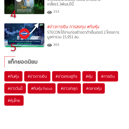
เกลี้ยง1.3พันล.ปีนี้
4
153
#ข่าวการเงิน การลงทุน
#ทันหุ้น
STECON ได้งานก่อสร้างดาต้าเซ็นเตอร์ 2 โครงการ
มูลค่ารวม 15,951 ลบ.
5
303
แท็กยอดนิยม
#
ทันหุ้น
#
ข่าวการเงิน
#
ข่าวเศรษฐกิจ
#
หุ้น
#
การเงิน
#
ข่าววันนี้
#
ทันหุ้น focus
#
ข่าวล่าสุด
#
ตลาดหุ้น
#
หุ้นไทย