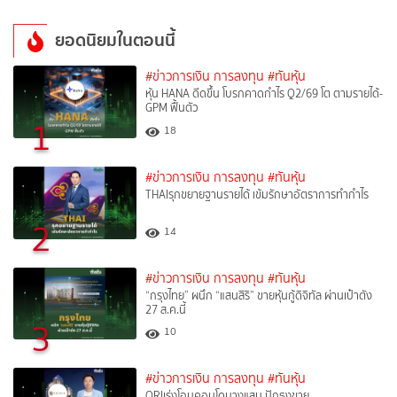
ยอดนิยมในตอนนี้
#ข่าวการเงิน การลงทุน
#ทันหุ้น
หุ้น HANA ดีดขึ้น โบรกคาดกำไร Q2/69 โต ตามรายได้-
GPM ฟื้นตัว
1
18
#ข่าวการเงิน การลงทุน
#ทันหุ้น
THAIรุกขยายฐานรายได้ เข้มรักษาอัตราการทำกำไร
2
14
#ข่าวการเงิน การลงทุน
#ทันหุ้น
“กรุงไทย” ผนึก “แสนสิริ” ขายหุ้นกู้ดิจิทัล ผ่านเป๋าตัง
27 ส.ค.นี้
3
10
#ข่าวการเงิน การลงทุน
#ทันหุ้น
ORIเร่งโอนคอนโดบางแสน ปักธงขาย