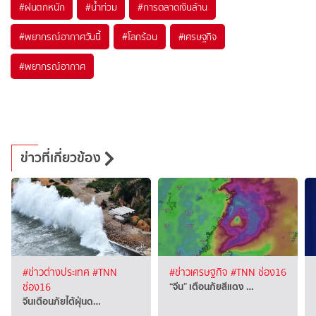
#
ฝนตกหนัก
#
น้ำท่วม
#
การตลาดเงินล้าน
#
พยากรณ์อากาศวันนี้
#
โลกร้อน
#
เศรษฐกิจ
#
พยากรณ์อากาศ
ข่าวที่เกี่ยวข้อง
#ข่าวต่างประเทศ
#TNN
#ข่าวเศรษฐกิจ
#TNN ช่อง16
“จีน” เตือนภัยสีแดง …
ช่อง16
จีนเตือนภัยไต้ฝุ่นด…