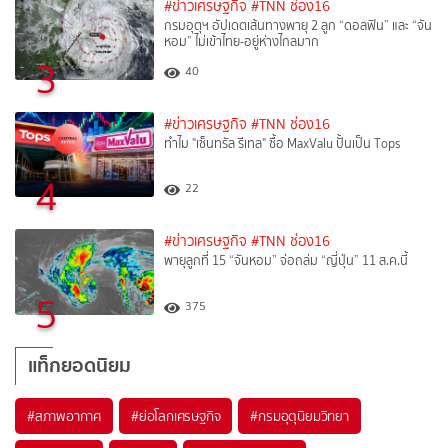
#ข่าวเศรษฐกิจ
#TNN ช่อง16
กรมอุตุฯ อัปเดตเส้นทางพายุ 2 ลูก “ดอลฟิน” และ “จัน
หอม” ไม่เข้าไทย-อยู่ห่างไกลมาก
3
40
#ข่าวเศรษฐกิจ
#TNN ช่อง16
ทำไม "เซ็นทรัล รีเทล" ซื้อ MaxValu ปั้นเป็น Tops
4
22
#ข่าวเศรษฐกิจ
#TNN ช่อง16
พายุลูกที่ 15 “จันหอม” จ่อถล่ม “ญี่ปุ่น” 11 ส.ค.นี้
5
375
แท็กยอดนิยม
#
สภาพอากาศ
#
ย่อโลกเศรษฐกิจ
#
กรมอุตุนิยมวิทยา