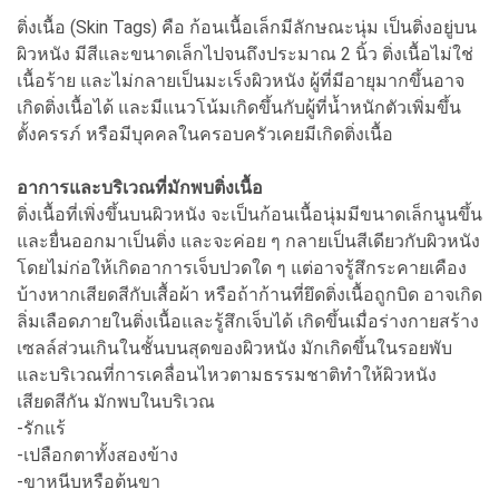
ติ่งเนื้อ (Skin Tags) คือ ก้อนเนื้อเล็กมีลักษณะนุ่ม เป็นติ่งอยู่บน
ผิวหนัง มีสีและขนาดเล็กไปจนถึงประมาณ 2 นิ้ว ติ่งเนื้อไม่ใช่
เนื้อร้าย และไม่กลายเป็นมะเร็งผิวหนัง ผู้ที่มีอายุมากขึ้นอาจ
เกิดติ่งเนื้อได้ และมีแนวโน้มเกิดขึ้นกับผู้ที่น้ำหนักตัวเพิ่มขึ้น
ตั้งครรภ์ หรือมีบุคคลในครอบครัวเคยมีเกิดติ่งเนื้อ
อาการและบริเวณที่มักพบติ่งเนื้อ
ติ่งเนื้อที่เพิ่งขึ้นบนผิวหนัง จะเป็นก้อนเนื้อนุ่มมีขนาดเล็กนูนขึ้น
และยื่นออกมาเป็นติ่ง และจะค่อย ๆ กลายเป็นสีเดียวกับผิวหนัง
โดยไม่ก่อให้เกิดอาการเจ็บปวดใด ๆ แต่อาจรู้สึกระคายเคือง
บ้างหากเสียดสีกับเสื้อผ้า หรือถ้าก้านที่ยึดติ่งเนื้อถูกบิด อาจเกิด
ลิ่มเลือดภายในติ่งเนื้อและรู้สึกเจ็บได้ เกิดขึ้นเมื่อร่างกายสร้าง
เซลล์ส่วนเกินในชั้นบนสุดของผิวหนัง มักเกิดขึ้นในรอยพับ
และบริเวณที่การเคลื่อนไหวตามธรรมชาติทำให้ผิวหนัง
เสียดสีกัน มักพบในบริเวณ
-รักแร้
-เปลือกตาทั้งสองข้าง
-ขาหนีบหรือต้นขา