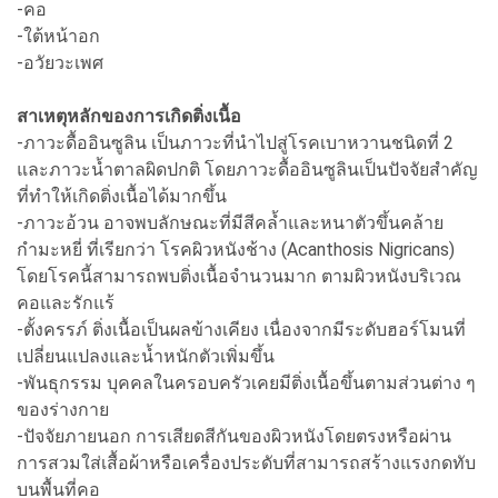
-คอ
-ใต้หน้าอก
-อวัยวะเพศ
สาเหตุหลักของการเกิดติ่งเนื้อ
-ภาวะดื้ออินซูลิน เป็นภาวะที่นำไปสู่โรคเบาหวานชนิดที่ 2
และภาวะน้ำตาลผิดปกติ โดยภาวะดื้ออินซูลินเป็นปัจจัยสำคัญ
ที่ทำให้เกิดติ่งเนื้อได้มากขึ้น
-ภาวะอ้วน อาจพบลักษณะที่มีสีคล้ำและหนาตัวขึ้นคล้าย
กำมะหยี่ ที่เรียกว่า โรคผิวหนังช้าง (Acanthosis Nigricans)
โดยโรคนี้สามารถพบติ่งเนื้อจำนวนมาก ตามผิวหนังบริเวณ
คอและรักแร้
-ตั้งครรภ์ ติ่งเนื้อเป็นผลข้างเคียง เนื่องจากมีระดับฮอร์โมนที่
เปลี่ยนแปลงและน้ำหนักตัวเพิ่มขึ้น
-พันธุกรรม บุคคลในครอบครัวเคยมีติ่งเนื้อขึ้นตามส่วนต่าง ๆ
ของร่างกาย
-ปัจจัยภายนอก การเสียดสีกันของผิวหนังโดยตรงหรือผ่าน
การสวมใส่เสื้อผ้าหรือเครื่องประดับที่สามารถสร้างแรงกดทับ
บนพื้นที่คอ