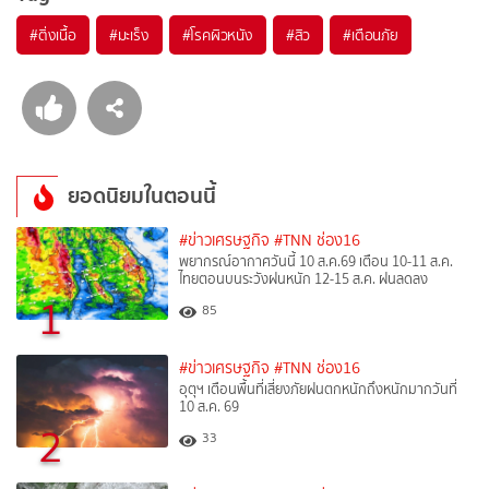
#
ติ่งเนื้อ
#
มะเร็ง
#
โรคผิวหนัง
#
สิว
#
เตือนภัย
ยอดนิยมในตอนนี้
#ข่าวเศรษฐกิจ
#TNN ช่อง16
พยากรณ์อากาศวันนี้ 10 ส.ค.69 เตือน 10-11 ส.ค.
ไทยตอนบนระวังฝนหนัก 12-15 ส.ค. ฝนลดลง
1
85
#ข่าวเศรษฐกิจ
#TNN ช่อง16
อุตุฯ เตือนพื้นที่เสี่ยงภัยฝนตกหนักถึงหนักมากวันที่
10 ส.ค. 69
2
33