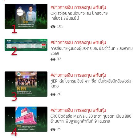
#ข่าวการเงิน การลงทุน
#ทันหุ้น
ORIเร่งโอนคอนโดบางแสน ปักธงขาย
เกลี้ยง1.3พันล.ปีนี้
1
185
#ข่าวการเงิน การลงทุน
#ทันหุ้น
2
การซื้อขายหุ้นของผู้บริหาร บจ. ประจำวันที่ 7 สิงหาคม
2569
32
#ข่าวการเงิน การลงทุน
#ทันหุ้น
NER เด่นโบรกรุมเชียร์เคาะ ‘ซื้อ’ มั่นใจครึ่งปีหลังฟอร์ม
โตต่อ
3
20
#ข่าวการเงิน การลงทุน
#ทันหุ้น
CRC ปิดดีลซื้อ MaxValu 30 สาขา ทุนจดทะเบียน 890
ล้านบาท เพิ่มฐานลูกค้าทันที 9 แสนราย
4
25