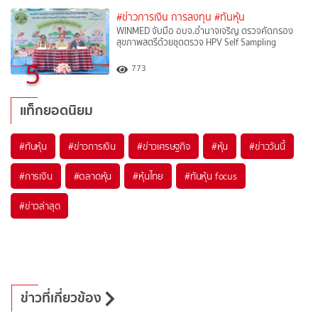
#ข่าวการเงิน การลงทุน
#ทันหุ้น
WINMED จับมือ อบจ.อำนาจเจริญ ตรวจคัดกรอง
สุขภาพสตรีด้วยชุดตรวจ HPV Self Sampling
5
773
แท็กยอดนิยม
#
ทันหุ้น
#
ข่าวการเงิน
#
ข่าวเศรษฐกิจ
#
หุ้น
#
ข่าววันนี้
#
การเงิน
#
ตลาดหุ้น
#
หุ้นไทย
#
ทันหุ้น focus
#
ข่าวล่าสุด
ข่าวที่เกี่ยวข้อง