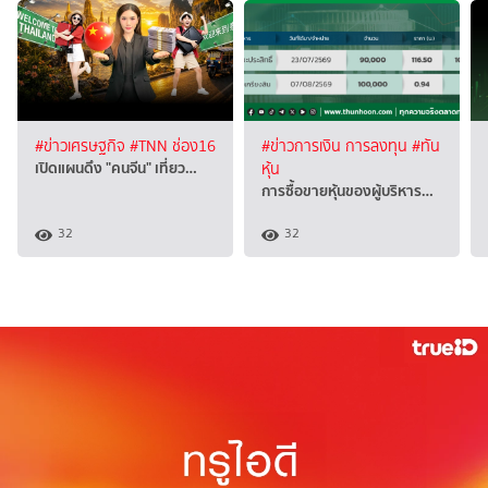
#ข่าวเศรษฐกิจ
#TNN ช่อง16
#ข่าวการเงิน การลงทุน
#ทัน
เปิดแผนดึง "คนจีน" เที่ยว…
หุ้น
การซื้อขายหุ้นของผู้บริหาร…
32
32