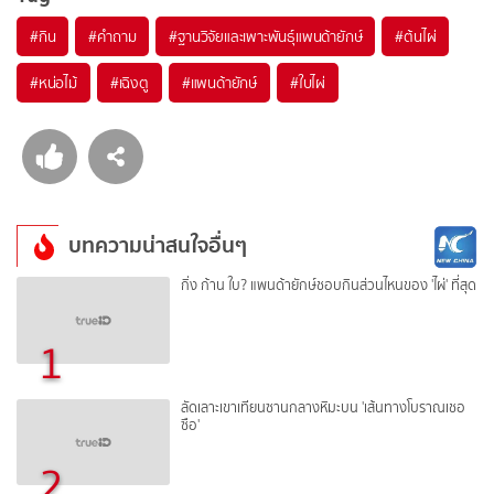
#
กิน
#
คำถาม
#
ฐานวิจัยและเพาะพันธุ์แพนด้ายักษ์
#
ต้นไผ่
#
หน่อไม้
#
เฉิงตู
#
แพนด้ายักษ์
#
ใบไผ่
บทความน่าสนใจอื่นๆ
กิ่ง ก้าน ใบ? แพนด้ายักษ์ชอบกินส่วนไหนของ 'ไผ่' ที่สุด
1
ลัดเลาะเขาเทียนซานกลางหิมะบน 'เส้นทางโบราณเชอ
ซือ'
2