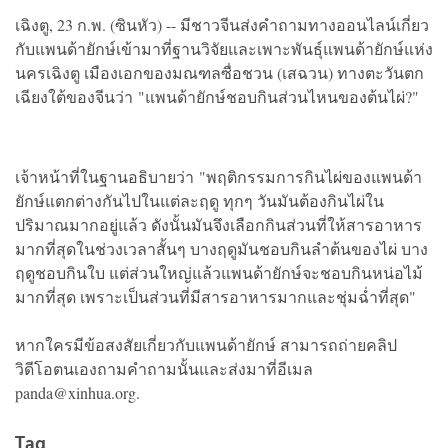
เฉิงตู, 23 ก.พ. (ซินหัว) -- มีชาวจีนส่งคำถามทางออนไลน์เกี่ยว
กับแพนด้ายักษ์เข้ามาที่ฐานวิจัยและเพาะพันธุ์แพนด้ายักษ์แห่ง
นครเฉิงตู เมืองเอกของมณฑลซื่อชวน (เสฉวน) ทางตะวันตก
เฉียงใต้ของจีนว่า "แพนด้ายักษ์ชอบกินส่วนไหนของต้นไผ่?"
เจ้าหน้าที่ในฐานอธิบายว่า "พฤติกรรมการกินไผ่ของแพนด้า
ยักษ์แตกต่างกันไปในแต่ละฤดู ทุกๆ วันมันต้องกินไผ่ใน
ปริมาณมากอยู่แล้ว ดังนั้นมันจึงเลือกกินส่วนที่ให้สารอาหาร
มากที่สุดในช่วงเวลาสั้นๆ บางฤดูมันชอบกินลำต้นของไผ่ บาง
ฤดูชอบกินใบ แต่ส่วนใหญ่แล้วแพนด้ายักษ์จะชอบกินหน่อไม้
มากที่สุด เพราะเป็นส่วนที่มีสารอาหารมากและชุ่มฉ่ำที่สุด"
หากใครมีข้อสงสัยเกี่ยวกับแพนด้ายักษ์ สามารถถ่ายคลิป
วิดีโอตนเองถามคำถามนั้นและส่งมาที่อีเมล
panda@xinhua.org.
Tag