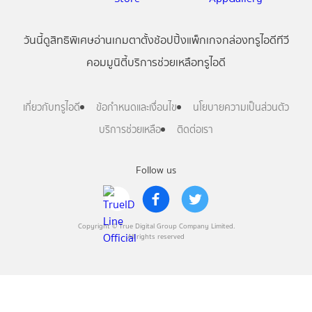
วันนี้
ดู
สิทธิพิเศษ
อ่าน
เกม
ตาตั้ง
ช้อปปิ้ง
แพ็กเกจ
กล่องทรูไอดีทีวี
คอมมูนิตี้
บริการช่วยเหลือทรูไอดี
เกี่ยวกับทรูไอดี
ข้อกำหนดและเงื่อนไข
นโยบายความเป็นส่วนตัว
บริการช่วยเหลือ
ติดต่อเรา
Follow us
Copyright © True Digital Group Company Limited.
All rights reserved