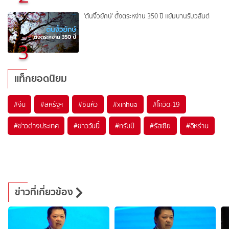
'ต้นงิ้วยักษ์' ตั้งตระหง่าน 350 ปี แย้มบานรับวสันต์
3
แท็กยอดนิยม
#
จีน
#
สหรัฐฯ
#
ซินหัว
#
xinhua
#
โควิด-19
#
ข่าวต่างประเทศ
#
ข่าววันนี้
#
ทรัมป์
#
รัสเซีย
#
อิหร่าน
ข่าวที่เกี่ยวข้อง